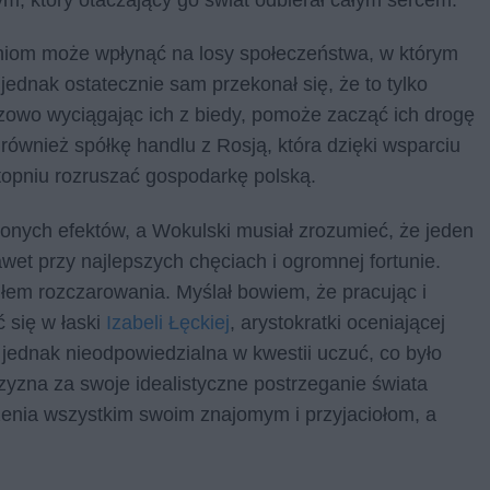
łaniom może wpłynąć na losy społeczeństwa, w którym
ednak ostatecznie sam przekonał się, że to tylko
razowo wyciągając ich z biedy, pomoże zacząć ich drogę
również spółkę handlu z Rosją, która dzięki wsparciu
opniu rozruszać gospodarkę polską.
rzonych efektów, a Wokulski musiał zrozumieć, że jeden
awet przy najlepszych chęciach i ogromnej fortunie.
dłem rozczarowania. Myślał bowiem, że pracując i
ć się w łaski
Izabeli Łęckiej
, arystokratki oceniającej
ię jednak nieodpowiedzialna w kwestii uczuć, co było
yzna za swoje idealistyczne postrzeganie świata
dzenia wszystkim swoim znajomym i przyjaciołom, a