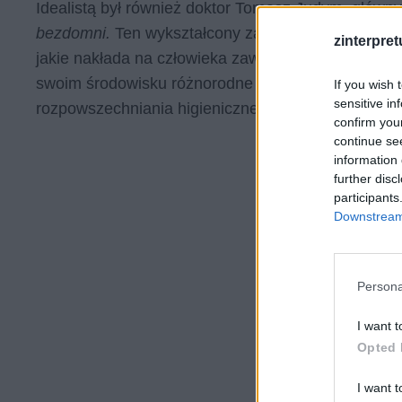
Idealistą był również doktor Tomasz Judym, główn
bezdomni.
Ten wykształcony zagranicą lekarz powró
zinterpretu
jakie nakłada na człowieka zawód medyczny. Był pe
swoim środowisku różnorodne reformy, które pozwo
If you wish 
sensitive in
rozpowszechniania higienicznego trybu życiu wśró
confirm you
continue se
information 
further disc
participants
Downstream 
Persona
I want t
Opted 
I want t