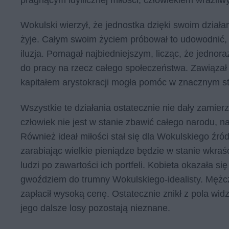
Wokulski wierzył, że jednostka dzięki swoim dzia
żyje. Całym swoim życiem próbował to udowodnić, j
iluzja. Pomagał najbiedniejszym, licząc, że jedno
do pracy na rzecz całego społeczeństwa. Zawiązał 
kapitałem arystokracji mogła pomóc w znacznym st
Wszystkie te działania ostatecznie nie dały zamie
człowiek nie jest w stanie zbawić całego narodu, n
Również ideał miłości stał się dla Wokulskiego źró
zarabiając wielkie pieniądze będzie w stanie wkraś
ludzi po zawartości ich portfeli. Kobieta okazała s
gwoździem do trumny Wokulskiego-idealisty. Mężcz
zapłacił wysoką cenę. Ostatecznie znikł z pola wi
jego dalsze losy pozostają nieznane.