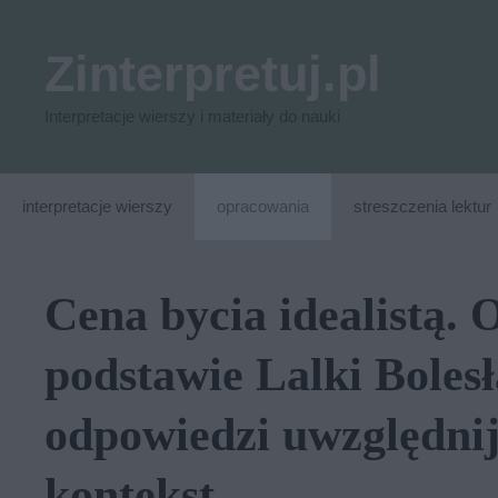
Przejdź
do
Zinterpretuj.pl
treści
Interpretacje wierszy i materiały do nauki
interpretacje wierszy
opracowania
streszczenia lektur
Cena bycia idealistą.
podstawie Lalki Boles
odpowiedzi uwzględni
kontekst.