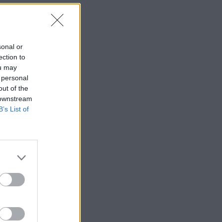
sonal or
ection to
ou may
 personal
out of the
 downstream
B’s List of