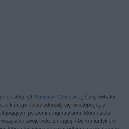
ze polskiej był
Stanisław Wokulski
, główny bohater
ek, w którego duszy zderzały się światopoglądy
o stąpającym po ziemi pragmatykiem, który dzięki
ął wszystkie swoje cele, z drugiej – był romantykiem
ym, który otaczający go świat odbierał całym sercem.