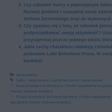
Czy człowiek marzy o piękniejszym świeci
Rozważ problem i uzasadnij swoje zdani
Stefana Żeromskiego oraz do wybranych 
Czy zgadasz się z tezą, że człowiek potr
podporządkować swoją aktywność? Uzasad
przynajmniej jeszcze jednego tekstu lite
Jakie cechy charakteru ułatwiają człowi
podstawie Lalki Bolesława Prusa. W swo
kontekst.
Kategorie
opracowania
Tagi
Lalka - opracowanie
,
Ludzie bezdomni - opracowanie
Kreacje kobiece w literaturze. Omów zagadnienie na podst
również wybrany kontekst.
Motyw przemiany duchowej bohatera. Omów zagadnienie n
uwzględnij również wybrany kontekst.