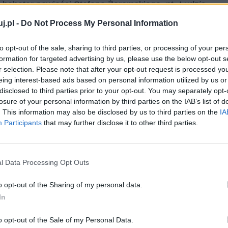
y bohater powieści Stefana Żeromskiego, pt.
Ludzie
cił na ziemie polskie przepełniony poczuciem misji,
j.pl -
Do Not Process My Personal Information
łen zapału, energii i chęci do pracy. Proponował w
liłyby usprawnić system ochrony zdrowia i
to opt-out of the sale, sharing to third parties, or processing of your per
formation for targeted advertising by us, please use the below opt-out s
d Polaków.
r selection. Please note that after your opt-out request is processed y
eing interest-based ads based on personal information utilized by us or
disclosed to third parties prior to your opt-out. You may separately opt-
losure of your personal information by third parties on the IAB’s list of
. This information may also be disclosed by us to third parties on the
IA
Participants
that may further disclose it to other third parties.
l Data Processing Opt Outs
o opt-out of the Sharing of my personal data.
In
o opt-out of the Sale of my Personal Data.