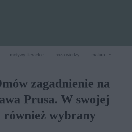
motywy literackie
baza wiedzy
matura
 Omów zagadnienie na
ława Prusa. W swojej
j również wybrany