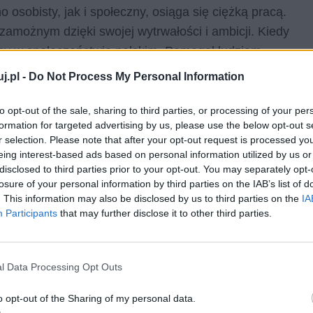
 osobisty, jak i społeczny, osiąga się ciężką pracą.
zamożnym dzięki swojej wytrwałości i ambicji. Kiedy
any w społeczeństwie polskim. Pomagał ludziom
kraju zakładając dochodową spółkę do handlu z Rosją,
j.pl -
Do Not Process My Personal Information
ywizować klasę arystokracji, by ci użyli swoich
 społecznego na ziemiach polskich, a w ten sposób,
to opt-out of the sale, sharing to third parties, or processing of your per
formation for targeted advertising by us, please use the below opt-out s
ania niepodległości przez ojczyznę. Napotkał jednak
r selection. Please note that after your opt-out request is processed y
 interesami, na których sami by nie zarabiali. Sam
eing interest-based ads based on personal information utilized by us or
 więc po wielu nieudanych próbach altruistycznych
disclosed to third parties prior to your opt-out. You may separately opt-
losure of your personal information by third parties on the IAB’s list of
odniósł na tym polu sukcesu, to jednak warte podziwu
. This information may also be disclosed by us to third parties on the
IA
ał tylko o sobie, lecz poświęcał się dla dobra ogółu.
Participants
that may further disclose it to other third parties.
miejscem, odnaleźć możemy również w
Panu
ych bohaterów,
Jacek Soplica
, po swojej ucieczce z
l Data Processing Opt Outs
t podporządkowywał swoje życie tylko jednemu celowi –
o opt-out of the Sharing of my personal data.
, by w ten sposób przyczynić się do odzyskania