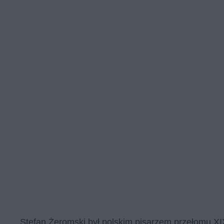
Stefan Żeromski był polskim pisarzem przełomu XI