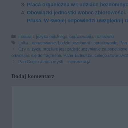
Praca organiczna w Ludziach bezdomnych
Obo­wiąz­ki jed­nost­ki wo­bec zbio­ro­wo­ści.
Pru­sa. W swo­jej od­po­wie­dzi uwzględ­nij r
Kategorie
matura z języka polskiego
,
opracowania
,
rozprawki
Tagi
Lalka - opracowanie
,
Ludzie bezdomni - opracowanie
,
Pan 
Czy w życiu możliwe jest zadośćuczynienie za popełnione
odwołując się do fragmentu Pana Tadeusza, całego utworu Ad
Pan Cogito a ruch myśli – interpretacja
Dodaj komentarz
Komentarz