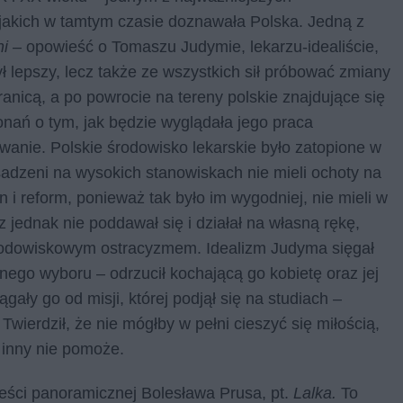
jakich w tamtym czasie doznawała Polska. Jedną z
ni
– opowieść o Tomaszu Judymie, lekarzu-idealiście,
ył lepszy, lecz także ze wszystkich sił próbować zmiany
nicą, a po powrocie na tereny polskie znajdujące się
onań o tym, jak będzie wyglądała jego praca
anie. Polskie środowisko lekarskie było zatopione w
sadzeni na wysokich stanowiskach nie mieli ochoty na
reform, ponieważ tak było im wygodniej, nie mieli w
z jednak nie poddawał się i działał na własną rękę,
środowiskowym ostracyzmem. Idealizm Judyma sięgał
znego wyboru – odrzucił kochającą go kobietę oraz jej
gały go od misji, której podjął się na studiach –
wierdził, że nie mógłby w pełni cieszyć się miłością,
kt inny nie pomoże.
ieści panoramicznej Bolesława Prusa, pt.
Lalka.
To