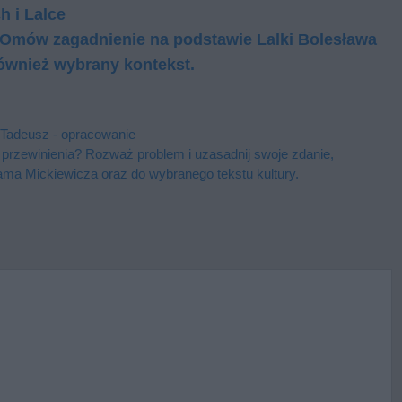
 i Lalce
 Omów za­gad­nie­nie na pod­sta­wie Lal­ki Bo­le­sła­wa
ów­nież wy­bra­ny kon­tekst.
Tadeusz - opracowanie
 przewinienia? Rozważ problem i uzasadnij swoje zdanie,
ama Mickiewicza oraz do wybranego tekstu kultury.