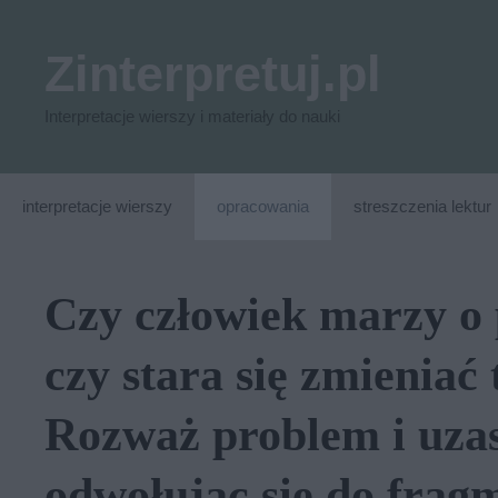
Przejdź
do
Zinterpretuj.pl
treści
Interpretacje wierszy i materiały do nauki
interpretacje wierszy
opracowania
streszczenia lektur
Czy człowiek marzy o 
czy stara się zmieniać
Rozważ problem i uzas
odwołując się do frag