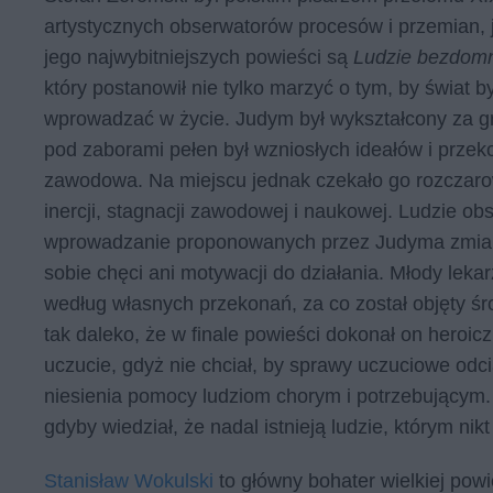
artystycznych obserwatorów procesów i przemian, 
jego najwybitniejszych powieści są
Ludzie bezdom
który postanowił nie tylko marzyć o tym, by świat b
wprowadzać w życie. Judym był wykształcony za gra
pod zaborami pełen był wzniosłych ideałów i przek
zawodowa. Na miejscu jednak czekało go rozczarow
inercji, stagnacji zawodowej i naukowej. Ludzie ob
wprowadzanie proponowanych przez Judyma zmian i 
sobie chęci ani motywacji do działania. Młody lekar
według własnych przekonań, za co został objęty 
tak daleko, że w finale powieści dokonał on heroic
uczucie, gdyż nie chciał, by sprawy uczuciowe odcią
niesienia pomocy ludziom chorym i potrzebującym. T
gdyby wiedział, że nadal istnieją ludzie, którym ni
Stanisław Wokulski
to główny bohater wielkiej pow