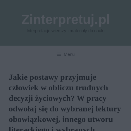
Przejdź
do
Zinterpretuj.pl
treści
Interpretacje wierszy i materiały do nauki
Menu
Jakie postawy przyjmuje
człowiek w obliczu trudnych
decyzji życiowych? W pracy
odwołaj się do wybranej lektury
obowiązkowej, innego utworu
literackiego i wybranych