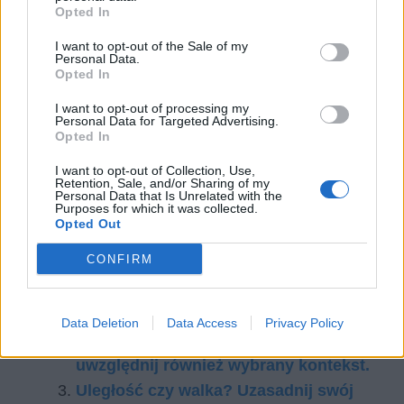
Opted In
I want to opt-out of the Sale of my
Personal Data.
Opted In
I want to opt-out of processing my
Personal Data for Targeted Advertising.
Opted In
Czytaj także:
Ile człowiek jest gotów poświęcić dla
I want to opt-out of Collection, Use,
Retention, Sale, and/or Sharing of my
innych? Omów zagadnienie na
Personal Data that Is Unrelated with the
Purposes for which it was collected.
podstawie Zbrodni i kary Fiodora
Opted Out
Dostojewskiego. W swojej odpowiedzi
CONFIRM
uwzględnij również wybrany kontekst.
Konflikt racji moralnych. Omów
zagadnienie na podstawie Antygony
Data Deletion
Data Access
Privacy Policy
Sofoklesa. W swojej odpowiedzi
uwzględnij również wybrany kontekst.
Uległość czy walka? Uzasadnij swój