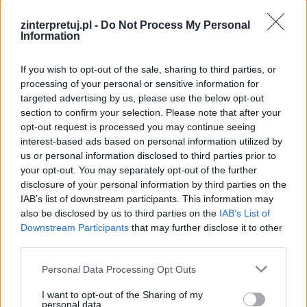
należy uciekać od takich decyzji, tylko próbować
odpowiedzialnie, spokojnie i w zgodzie z samym
zinterpretuj.pl -
Do Not Process My Personal
Information
sobą je podjąć. Wówczas efekt takich wyborów
na pewno nie będzie dla nas zły.
If you wish to opt-out of the sale, sharing to third parties, or
processing of your personal or sensitive information for
targeted advertising by us, please use the below opt-out
section to confirm your selection. Please note that after your
opt-out request is processed you may continue seeing
interest-based ads based on personal information utilized by
us or personal information disclosed to third parties prior to
your opt-out. You may separately opt-out of the further
disclosure of your personal information by third parties on the
IAB’s list of downstream participants. This information may
also be disclosed by us to third parties on the
IAB’s List of
Downstream Participants
that may further disclose it to other
third parties.
Personal Data Processing Opt Outs
I want to opt-out of the Sharing of my
personal data.