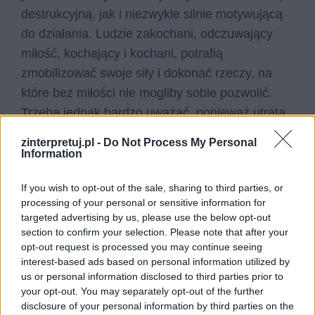
destrukcyjną, jak i niezwykle silnie motywującą
do działania. Ludzie zakochani, odczuwający
miłość, kochający i kochani, potrafią
zmobilizować swoje siły i dokonać rzeczy, na
które bez miłości nie mogliby sobie pozwolić.
Trzeba jednak bardzo uważać, ponieważ utrata
miłości lub brak wzajemności w jej odczuwaniu
zinterpretuj.pl -
Do Not Process My Personal
może przynieść skutek wręcz odwrotny.
Information
If you wish to opt-out of the sale, sharing to third parties, or
Kategorie
opracowania
processing of your personal or sensitive information for
targeted advertising by us, please use the below opt-out
section to confirm your selection. Please note that after your
opt-out request is processed you may continue seeing
Walka dobra ze złem o duszę
interest-based ads based on personal information utilized by
us or personal information disclosed to third parties prior to
ludzką. Omów zagadnienie na
your opt-out. You may separately opt-out of the further
podstawie Dziadów części III
disclosure of your personal information by third parties on the