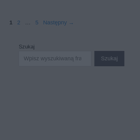
Strona
Strona
Strona
1
2
…
5
Następny
→
Szukaj
Szukaj