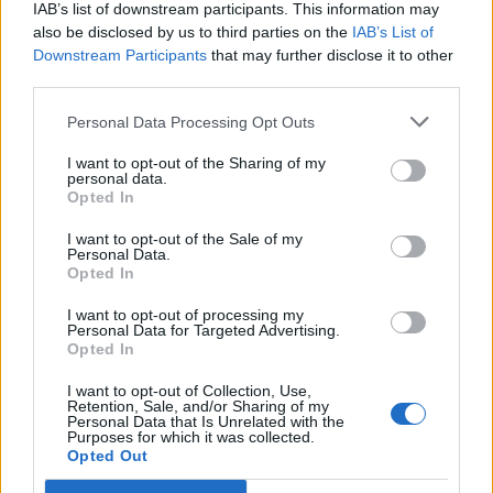
Adama Mickiewicza. W swojej
IAB’s list of downstream participants. This information may
also be disclosed by us to third parties on the
odpowiedzi uwzględnij również
IAB’s List of
Downstream Participants
that may further disclose it to other
wybrany kontekst.
third parties.
Personal Data Processing Opt Outs
Ponoć w duszy każdego człowieka toczy się
I want to opt-out of the Sharing of my
nieustanna walka pomiędzy dobrem,
personal data.
Opted In
szlachetnością i uczciwością a złem,
wyuzdaniem i egoizmem. To do nas należy
I want to opt-out of the Sale of my
Personal Data.
wybór, której z tych stron oddamy władzę nad
Opted In
swoim życiem. Przez wiele tysiącleci ludzie
I want to opt-out of processing my
próbowali znaleźć metafizyczne uzasadnienie
Personal Data for Targeted Advertising.
Opted In
tego wewnętrznego zjawiska. Z pomocą
przyszły rozmaite religie próbujące w jasny
I want to opt-out of Collection, Use,
Retention, Sale, and/or Sharing of my
sposób zinterpretować odwieczną walkę dobra
Personal Data that Is Unrelated with the
Purposes for which it was collected.
ze złem. Za tymi interpretacjami poszła literatura
Opted Out
i dziś dysponujemy ogromną bazą dzieł sztuki,