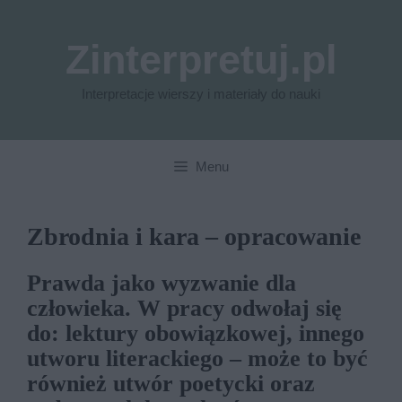
Przejdź
do
Zinterpretuj.pl
treści
Interpretacje wierszy i materiały do nauki
Menu
Zbrodnia i kara – opracowanie
Prawda jako wyzwanie dla
człowieka. W pracy odwołaj się
do: lektury obowiązkowej, innego
utworu literackiego – może to być
również utwór poetycki oraz