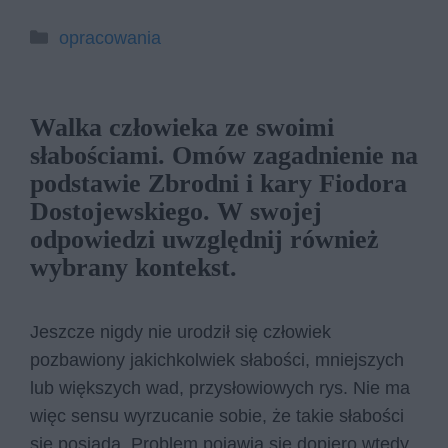
Kategorie
opracowania
Walka człowieka ze swoimi
słabościami. Omów zagadnienie na
podstawie Zbrodni i kary Fiodora
Dostojewskiego. W swojej
odpowiedzi uwzględnij również
wybrany kontekst.
Jeszcze nigdy nie urodził się człowiek
pozbawiony jakichkolwiek słabości, mniejszych
lub większych wad, przysłowiowych rys. Nie ma
więc sensu wyrzucanie sobie, że takie słabości
się posiada. Problem pojawia się dopiero wtedy,