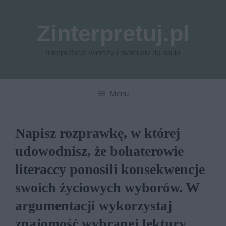
Przejdź
do
Zinterpretuj.pl
treści
Interpretacje wierszy i materiały do nauki
Menu
Napisz rozprawkę, w której
udowodnisz, że bohaterowie
literaccy ponosili konsekwencje
swoich życiowych wyborów. W
argumentacji wykorzystaj
znajomość wybranej lektury