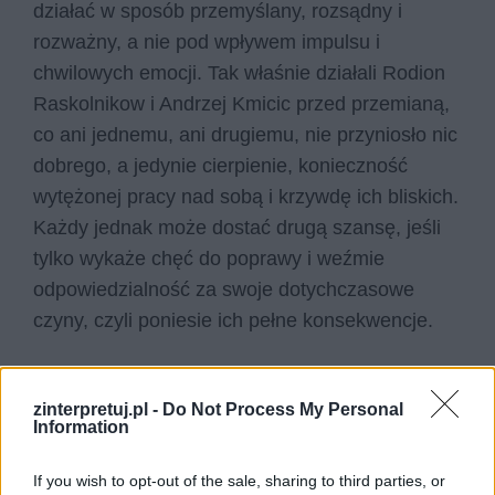
działać w sposób przemyślany, rozsądny i
rozważny, a nie pod wpływem impulsu i
chwilowych emocji. Tak właśnie działali Rodion
Raskolnikow i Andrzej Kmicic przed przemianą,
co ani jednemu, ani drugiemu, nie przyniosło nic
dobrego, a jedynie cierpienie, konieczność
wytężonej pracy nad sobą i krzywdę ich bliskich.
Każdy jednak może dostać drugą szansę, jeśli
tylko wykaże chęć do poprawy i weźmie
odpowiedzialność za swoje dotychczasowe
czyny, czyli poniesie ich pełne konsekwencje.
zinterpretuj.pl -
Do Not Process My Personal
Information
If you wish to opt-out of the sale, sharing to third parties, or