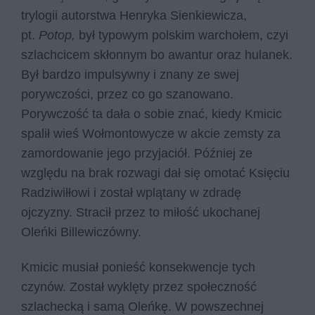
trylogii autorstwa Henryka Sienkiewicza,
pt.
Potop,
był typowym polskim warchołem, czyi
szlachcicem skłonnym bo awantur oraz hulanek.
Był bardzo impulsywny i znany ze swej
porywczości, przez co go szanowano.
Porywczość ta dała o sobie znać, kiedy Kmicic
spalił wieś Wołmontowycze w akcie zemsty za
zamordowanie jego przyjaciół. Później ze
względu na brak rozwagi dał się omotać Księciu
Radziwiłłowi i został wplątany w zdradę
ojczyzny. Stracił przez to miłość ukochanej
Oleńki Billewiczówny.
Kmicic musiał ponieść konsekwencje tych
czynów. Został wyklęty przez społeczność
szlachecką i samą Oleńkę. W powszechnej