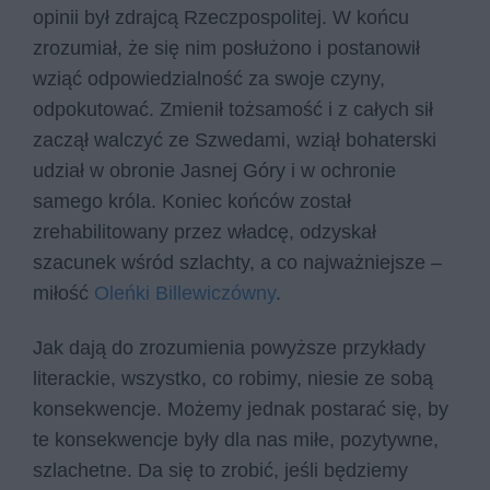
opinii był zdrajcą Rzeczpospolitej. W końcu
zrozumiał, że się nim posłużono i postanowił
wziąć odpowiedzialność za swoje czyny,
odpokutować. Zmienił tożsamość i z całych sił
zaczął walczyć ze Szwedami, wziął bohaterski
udział w obronie Jasnej Góry i w ochronie
samego króla. Koniec końców został
zrehabilitowany przez władcę, odzyskał
szacunek wśród szlachty, a co najważniejsze –
miłość
Oleńki Billewiczówny
.
Jak dają do zrozumienia powyższe przykłady
literackie, wszystko, co robimy, niesie ze sobą
konsekwencje. Możemy jednak postarać się, by
te konsekwencje były dla nas miłe, pozytywne,
szlachetne. Da się to zrobić, jeśli będziemy