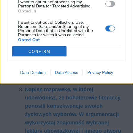
I want to opt-out of processing my
tekstu Doroty Korwin-Piotrowskiej. W
Personal Data for Targeted Advertising.
Opted In
pracy odwołaj się do: wybranej lektury
I want to opt-out of Collection, Use,
obowiązkowej, utworów literackich z
Retention, Sale, and/or Sharing of my
Personal Data that Is Unrelated with the
dwóch różnych epok oraz wybranego
Purposes for which it was collected.
kontekstu.
Opted Out
Motyw winy, kary i odpuszczenia.
CONFIRM
Omów zagadnienie na podstawie
Potopu Henryka Sienkiewicza. W
swojej odpowiedzi uwzględnij również
Data Deletion
Data Access
Privacy Policy
wybrany kontekst.
Napisz rozprawkę, w której
udowodnisz, że bohaterowie literaccy
ponosili konsekwencje swoich
życiowych wyborów. W argumentacji
wykorzystaj znajomość wybranej
lektury obowiązkowej i innego utworu