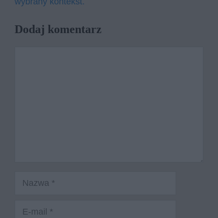
wybrany kontekst.
Dodaj komentarz
Komentarz
Nazwa
E-