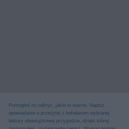
Pomogłeś mi odkryć, jakie to ważne. Napisz
opowiadanie o przeżytej z bohaterem wybranej
lektury obowiązkowej przygodzie, dzięki której
zrozumiałeś, co naprawdę cenisz. Wypracowanie