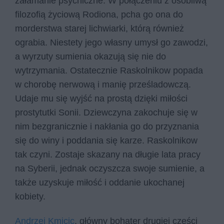
załamanie psychiczne. W połączeniu z osobliwą
filozofią życiową Rodiona, pcha go ona do
morderstwa starej lichwiarki, którą również
ograbia. Niestety jego własny umysł go zawodzi,
a wyrzuty sumienia okazują się nie do
wytrzymania. Ostatecznie Raskolnikow popada
w chorobę nerwową i manię prześladowczą.
Udaje mu się wyjść na prostą dzięki miłości
prostytutki Sonii. Dziewczyna zakochuje się w
nim bezgranicznie i nakłania go do przyznania
się do winy i poddania się karze. Raskolnikow
tak czyni. Zostaje skazany na długie lata pracy
na Syberii, jednak oczyszcza swoje sumienie, a
także uzyskuje miłość i oddanie ukochanej
kobiety.
Andrzej Kmicic
, główny bohater drugiej części