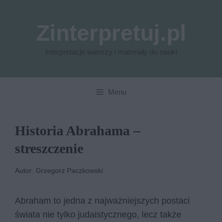
Przejdź
do
Zinterpretuj.pl
treści
Interpretacje wierszy i materiały do nauki
Menu
Historia Abrahama –
streszczenie
Autor: Grzegorz Paczkowski
Abraham to jedna z najważniejszych postaci
świata nie tylko judaistycznego, lecz także