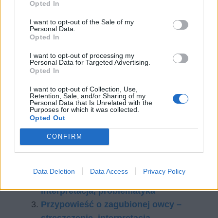
Opted In
I want to opt-out of the Sale of my
Personal Data.
Opted In
I want to opt-out of processing my
Personal Data for Targeted Advertising.
Opted In
I want to opt-out of Collection, Use,
Retention, Sale, and/or Sharing of my
Personal Data that Is Unrelated with the
Czytaj także:
Purposes for which it was collected.
Opted Out
Przypowieść o miłosiernym
Samarytaninie – streszczenie,
CONFIRM
interpretacja, problematyka
Przypowieść o pannach roztropnych i
Data Deletion
Data Access
Privacy Policy
nieroztropnych – streszczenie,
interpretacja, problematyka
Przypowieść o zagubionej owcy –