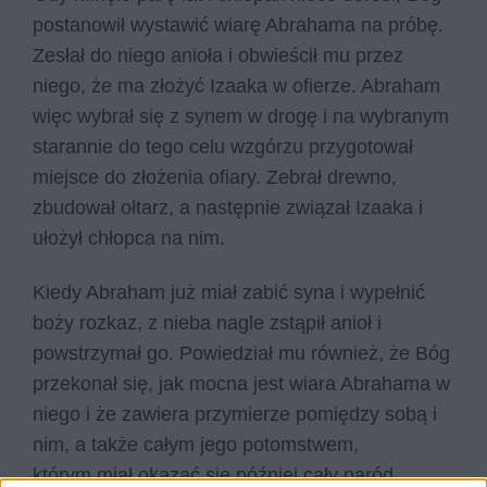
postanowił wystawić wiarę Abrahama na próbę.
Zesłał do niego anioła i obwieścił mu przez
niego, że ma złożyć Izaaka w ofierze. Abraham
więc wybrał się z synem w drogę i na wybranym
starannie do tego celu wzgórzu przygotował
miejsce do złożenia ofiary. Zebrał drewno,
zbudował ołtarz, a następnie związał Izaaka i
ułożył chłopca na nim.
Kiedy Abraham już miał zabić syna i wypełnić
boży rozkaz, z nieba nagle zstąpił anioł i
powstrzymał go. Powiedział mu również, że Bóg
przekonał się, jak mocna jest wiara Abrahama w
niego i że zawiera przymierze pomiędzy sobą i
nim, a także całym jego potomstwem,
którym miał okazać się później cały naród