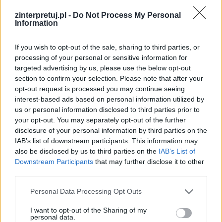
żydowski. Bóg zesłał również baranka, którego
zinterpretuj.pl -
Do Not Process My Personal
Abraham wraz z Izaakiem znaleźli zaplątanego
Information
w krzew cierniowy i złożyli w ofierze. Według
If you wish to opt-out of the sale, sharing to third parties, or
Starego Testamentu, Abraham po tych
processing of your personal or sensitive information for
wydarzeniach żył jeszcze długo i zmarł dopiero
targeted advertising by us, please use the below opt-out
w wieku stu siedemdziesięciu pięciu lat.
section to confirm your selection. Please note that after your
opt-out request is processed you may continue seeing
interest-based ads based on personal information utilized by
us or personal information disclosed to third parties prior to
your opt-out. You may separately opt-out of the further
disclosure of your personal information by third parties on the
IAB’s list of downstream participants. This information may
also be disclosed by us to third parties on the
IAB’s List of
Downstream Participants
that may further disclose it to other
third parties.
Personal Data Processing Opt Outs
I want to opt-out of the Sharing of my
personal data.