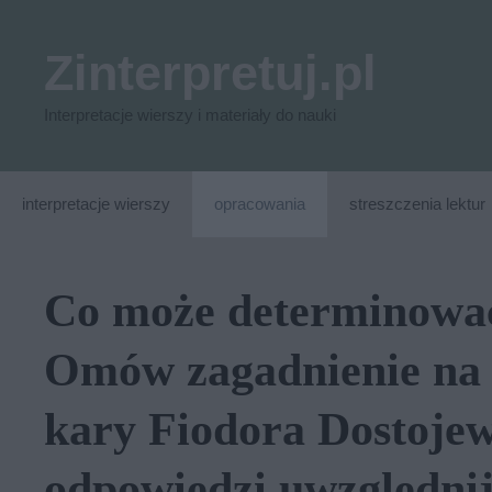
Przejdź
do
Zinterpretuj.pl
treści
Interpretacje wierszy i materiały do nauki
interpretacje wierszy
opracowania
streszczenia lektur
Co może determinować
Omów zagadnienie na 
kary Fiodora Dostojew
odpowiedzi uwzględni