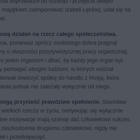
ania doprowadził do rozwoju i przejęcia sklepu
y majątkiem zaimponować Izabeli Łęckiej, udał się na
el.
ową działań na rzecz całego społeczeństwa.
na, ponieważ oprócz osobistego dobra pragnął
y o słuszności pozytywistycznej pracy organicznej,
o jeden organizm i dbać, by każdy jego organ był
by pomagać ubogim ludziom, w których widział
róbował stworzyć spółkę do handlu z Rosją, która
nia jednak nie zależały wyłącznie od niego.
mogą przynieść prawdziwe spełnienie.
Stanisław
 wielkich rzeczy w życiu, motywując się wyłącznie
etne motywacje mają szansę dać człowiekowi sukces.
i zaszkodzenia drugiemu człowiekowi, nigdy nie
eł i przedsięwzięć.