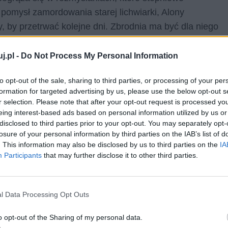
pomysł zamordowania starej lichwiarki, Alony
, by przetrwać kolejne dni. Zbrodnia ma być dla niego
 dowodem własnej wyjątkowości.
j.pl -
Do Not Process My Personal Information
 okazuje się złudzeniem.
Jego motywacja nie
nych. Raskolnikow tworzy teorię podziału ludzi na
to opt-out of the sale, sharing to third parties, or processing of your per
formation for targeted advertising by us, please use the below opt-out s
łasnej nadzwyczajności oraz pycha intelektualna
r selection. Please note that after your opt-out request is processed y
ter uważa, że jednostki wybitne mają prawo
eing interest-based ads based on personal information utilized by us or
Zabójstwo lichwiarki traktuje więc jako eksperyment,
disclosed to third parties prior to your opt-out. You may separately opt-
losure of your personal information by third parties on the IAB’s list of
Myśli, że filozofia ta uchroni go przed wyrzutami
. This information may also be disclosed by us to third parties on the
IA
 W rzeczywistości jednak jego teoria okazuje się
Participants
that may further disclose it to other third parties.
ki pokazuje, że ideologia może stać się niebezpiecznym
l Data Processing Opt Outs
u i konieczności przyznania się do winy.
Plan
o opt-out of the Sharing of my personal data.
t on w stanie unieść ciężaru własnego czynu.