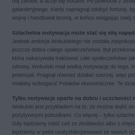
nią zarobił, a uczył się nocami. Po powrocie z zesł
galanteryjnego. Kiedy zapragnął zdobyć fortunę, b
wojnę i handlował bronią, w końcu osiągając swój c
Szlachetna motywacja może stać się siłą napęd
Jednak ambicja Wokulskiego nie została zaspokojo
jeszcze dobra całego społeczeństwa. Był przekonan
która nakazywała traktować całe społeczeństwo jak
zdrowy. Wokulski miał wielką motywację do tego, 
potencjał. Pragnął również działać szerzej, więc p
miałaby wzbogacić Polaków ekonomicznie. Te działa
Tylko motywacje oparte na dobru i uczciwości 
Wokulski jest przykładem na to, że można dojść do
pozytywnymi pobudkami. Co więcej – tylko szlach
Gdy będziemy robić coś ze złośliwości albo z chęc
będziemy w pełni usatysfakcjonowani ze swoich dzi