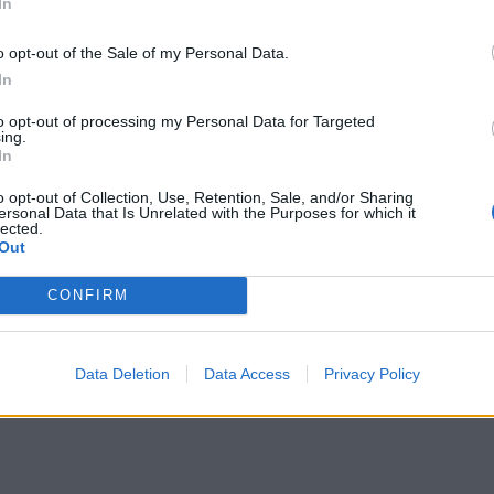
In
terminują jego dalsze zachowanie silniej niż
erwową, traci kontrolę nad sobą i zaczyna popełniać
o opt-out of the Sale of my Personal Data.
hika ulega stopniowemu rozpadowi. Ostatecznie
In
a nakłania go do przyznania się do winy. Dobrowolne
to opt-out of processing my Personal Data for Targeted
przemiany.
ing.
In
postępowanie może być determinowane przez splot
o opt-out of Collection, Use, Retention, Sale, and/or Sharing
ersonal Data that Is Unrelated with the Purposes for which it
z strach.
Każdy z tych elementów wpływa na jego
lected.
Out
o realnej zbrodni. Dostojewski ukazuje, że
alne i destrukcyjne konsekwencje.
Człowiek, który nie
CONFIRM
atwo ulega złudzeniom i przekracza granice
ie ukształtowana hierarchia wartości okazuje się
Data Deletion
Data Access
Privacy Policy
nia bohatera.