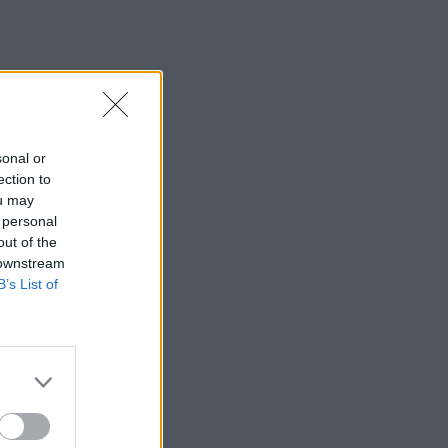
sonal or
ection to
ou may
 personal
out of the
 downstream
B’s List of