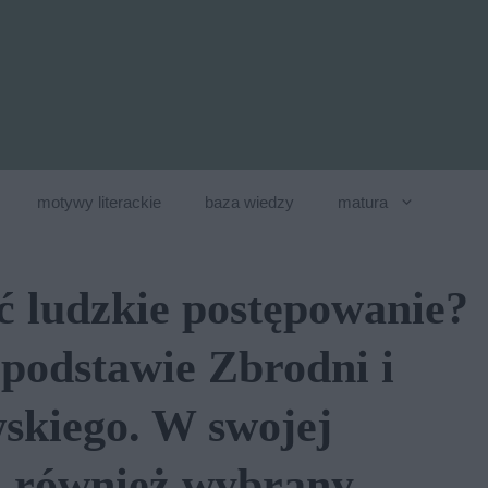
motywy literackie
baza wiedzy
matura
 ludzkie postępowanie?
podstawie Zbrodni i
skiego. W swojej
j również wybrany