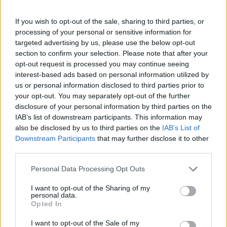
którego nie byliby pewnie znaleźć u ludzi
żyjących „normalnie”.
If you wish to opt-out of the sale, sharing to third parties, or
processing of your personal or sensitive information for
targeted advertising by us, please use the below opt-out
Sonia to postać smutna, wręcz tragiczna, lecz w
section to confirm your selection. Please note that after your
całym swoim tragizmie niosąca nadzieję na to,
opt-out request is processed you may continue seeing
że jakkolwiek człowiek byłby grzeszny, zawsze
interest-based ads based on personal information utilized by
us or personal information disclosed to third parties prior to
istnieje dla niego droga do zbawienia,
your opt-out. You may separately opt-out of the further
oczyszczenia sumienia i szczęśliwego życia.
disclosure of your personal information by third parties on the
Dziewczyna z godnym szacunku stoicyzmem
IAB’s list of downstream participants. This information may
also be disclosed by us to third parties on the
IAB’s List of
znosiła swój ciężki los, który zmusił ją do
Downstream Participants
that may further disclose it to other
sprzeniewierzenia się swojej naturze i swoim
third parties.
ideałom. Za swoją pokorę została jednak
Personal Data Processing Opt Outs
wynagrodzona odnajdując miłość swojego życia
i wydobywając grzesznika i mordercę z
I want to opt-out of the Sharing of my
personal data.
odmętów wyrzutów sumienia i poczucia winy.
Opted In
Sonia to osoba o pięknym i wielkim sercu.
I want to opt-out of the Sale of my