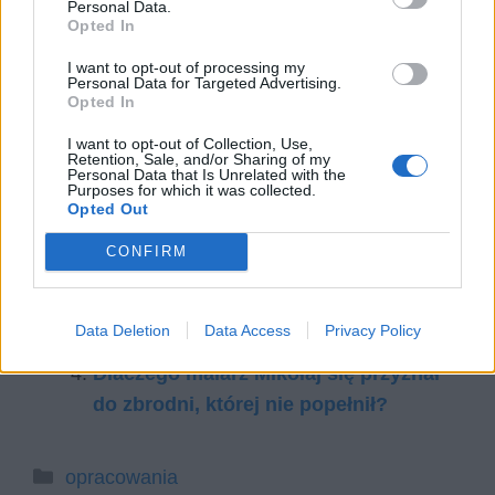
Personal Data.
Każdemu człowiekowi przydałby się przy boku
Opted In
ktoś taki, kto obdarzy go miłością
I want to opt-out of processing my
bezwarunkową nie zważając na nic.
Personal Data for Targeted Advertising.
Opted In
Czytaj także:
I want to opt-out of Collection, Use,
Czym może być dla człowieka prawda?
Retention, Sale, and/or Sharing of my
Personal Data that Is Unrelated with the
Rozważ problem i uzasadnij swoje
Purposes for which it was collected.
Opted Out
zdanie, odwołując się do fragmentu
Zbrodni i Kary oraz do wybranych
CONFIRM
tekstów kultury
Rodion Raskolnikow – charakterystyka
Data Deletion
Data Access
Privacy Policy
Swidrygajłow – charakterystyka
Dlaczego malarz Mikołaj się przyznał
do zbrodni, której nie popełnił?
Kategorie
opracowania