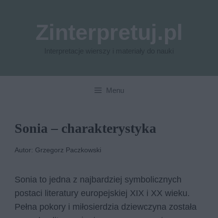
Przejdź
do
Zinterpretuj.pl
treści
Interpretacje wierszy i materiały do nauki
Menu
Sonia – charakterystyka
Autor: Grzegorz Paczkowski
Sonia to jedna z najbardziej symbolicznych
postaci literatury europejskiej XIX i XX wieku.
Pełna pokory i miłosierdzia dziewczyna została