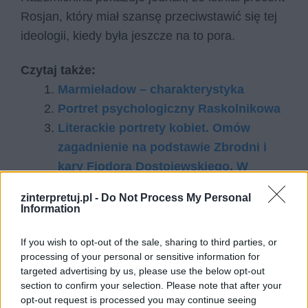
Rosjan, który miał szansę przeciwstawić się tej
ideologii, kiedy była jeszcze na to pora.
Czytaj także:
Marmieładow – charakterystyka
Portret psychologiczny Raskolnikowa
Literackie portrety kobiet. Omów
zagadnienie na podstawie Zbrodni i
kary Fiodora Dostojewskiego. W
swojej odpowiedzi uwzględnij również
zinterpretuj.pl -
Do Not Process My Personal
wybrany kontekst.
Information
Motyw winy i kary. Omów zagadnienie
If you wish to opt-out of the sale, sharing to third parties, or
na podstawie Zbrodni i kary Fiodora
processing of your personal or sensitive information for
Dostojewskiego. W swojej odpowiedzi
targeted advertising by us, please use the below opt-out
uwzględnij również wybrany kontekst.
section to confirm your selection. Please note that after your
opt-out request is processed you may continue seeing