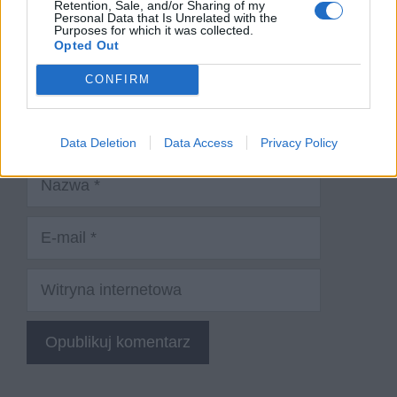
Retention, Sale, and/or Sharing of my
Personal Data that Is Unrelated with the
Purposes for which it was collected.
Opted Out
CONFIRM
Data Deletion
Data Access
Privacy Policy
Nazwa
E-
mail
Witryna
internetowa