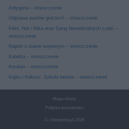
Antygona – streszczenie
Odprawa posłów greckich – streszczenie
Felix, Net i Nika oraz Gang Niewidzialnych Ludzi –
streszczenie
Raport o stanie wojennym – streszczenie
Katedra – streszczenie
Kordian – streszczenie
Kajko i Kokosz. Szkoła latania – streszczenie
Mapa strony
Polityka prywatności
© zinterpretuj.pl 2026