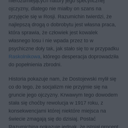
nierozumiejących natury jego specyficznej
ojczyzny, dlatego nie miałby on szans na
przyjęcie się w Rosji. Razumichin twierdzi, że
najlepszą drogą o dobrobytu jest własna praca,
która sprawia, że człowiek jest kowalek
własnego losu i nie wpada przez to w
psychiczne doły tak, jak stało się to w przypadku
Raskolnikowa
, którego desperacja doprowadziła
do popełnienia zbrodni.
Historia pokazuje nam, że Dostojewski mylił się
co do tego, że socjalizm nie przyjmie się na
gruncie jego ojczyzny. Krwawym tego dowodem
stała się choćby rewolucja w 1917 roku, z
konsekwencjami której niektóre miejsca na
świecie zmagają się do dzisiaj. Postać
Razumichina pokazuje jednak, że istniał procent