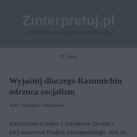
Przejdź
do
Zinterpretuj.pl
treści
Interpretacje wierszy i materiały do nauki
Menu
Wyjaśnij dlaczego Razumichin
odrzuca socjalizm​
Autor: Grzegorz Paczkowski
Razumichin to jeden z bohaterów
Zbrodni i
kary
autorstwa Fiodora Dostojewskiego. Jest on