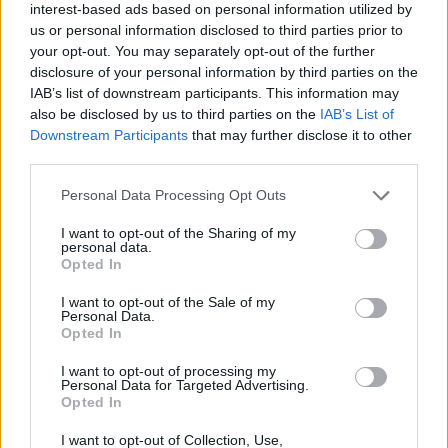
interest-based ads based on personal information utilized by
Kategorie
opracowania
us or personal information disclosed to third parties prior to
your opt-out. You may separately opt-out of the further
Tagi
Zbrodnia i kara - opracowanie
disclosure of your personal information by third parties on the
W jakim celu twórca nawiązuje do motywów
IAB’s list of downstream participants. This information may
also be disclosed by us to third parties on the
IAB’s List of
mitologicznych? Omów zagadnienie na
Downstream Participants
that may further disclose it to other
podstawie Odprawy posłów greckich Jana
third parties.
Kochanowskiego. W swojej odpowiedzi
Personal Data Processing Opt Outs
uwzględnij również wybrany kontekst.
I want to opt-out of the Sharing of my
personal data.
Dlaczego malarz Mikołaj się przyznał do
Opted In
zbrodni, której nie popełnił?
I want to opt-out of the Sale of my
Personal Data.
Opted In
Dodaj komentarz
I want to opt-out of processing my
Personal Data for Targeted Advertising.
Komentarz
Opted In
I want to opt-out of Collection, Use,