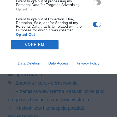
I want to opt-out of processing my
Personal Data for Targeted Advertising.
innych? Omów zagadnienie na
Opted In
podstawie Zbrodni i kary Fiodora
I want to opt-out of Collection, Use,
Dostojewskiego. W swojej odpowiedzi
Retention, Sale, and/or Sharing of my
Personal Data that Is Unrelated with the
uwzględnij również wybrany kontekst.
Purposes for which it was collected.
Opted Out
Motyw winy i kary. Omów zagadnienie
na podstawie Zbrodni i kary Fiodora
CONFIRM
Dostojewskiego. W swojej odpowiedzi
uwzględnij również wybrany kontekst.
Data Deletion
Data Access
Privacy Policy
Kategorie
opracowania
Tagi
Zbrodnia i kara - opracowanie
Przemiana wewnętrzna Raskolnikowa jako
droga od zbrodni ku zmartwychwstaniu
Raskolnikow i koncepcja podziału
społeczeństwa