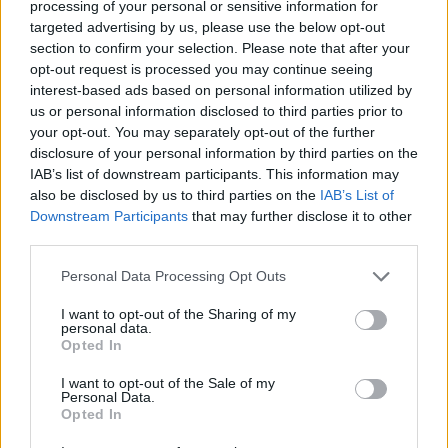
do zbrodni. Raskolnikow jednak zdobywa się na
processing of your personal or sensitive information for
targeted advertising by us, please use the below opt-out
ten gest dzięki Sonii i zostaje skazany na
section to confirm your selection. Please note that after your
katorgę, na którą dziewczyna udaje się razem z
opt-out request is processed you may continue seeing
nim. To jednak dopiero początek procesu.
interest-based ads based on personal information utilized by
us or personal information disclosed to third parties prior to
Rodion musi stoczyć psychiczną walkę z
your opt-out. You may separately opt-out of the further
własnymi demonami, ciężko choruje. W końcu
disclosure of your personal information by third parties on the
jednak miłość Sonii oraz odzyskiwana krok po
IAB’s list of downstream participants. This information may
also be disclosed by us to third parties on the
IAB’s List of
kroku wiara w Boga dokonują w nim wielkiej
Downstream Participants
that may further disclose it to other
przemiany. Raskolnikow staje się pokorny
third parties.
wobec pokuty i odzyskuje wiarę w to, że uda mu
Personal Data Processing Opt Outs
się jeszcze kiedyś żyć szczęśliwie.
I want to opt-out of the Sharing of my
personal data.
Czytaj także:
Opted In
Marmieładow – charakterystyka
I want to opt-out of the Sale of my
Raskolnikow i koncepcja podziału
Personal Data.
Opted In
społeczeństwa
Ile człowiek jest gotów poświęcić dla