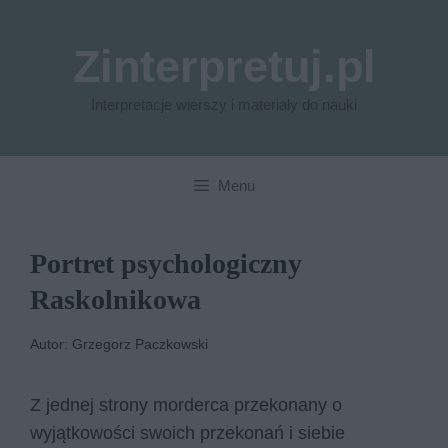
Przejdź
do
Zinterpretuj.pl
treści
Interpretacje wierszy i materiały do nauki
Menu
Portret psychologiczny
Raskolnikowa
Autor: Grzegorz Paczkowski
Z jednej strony morderca przekonany o
wyjątkowości swoich przekonań i siebie