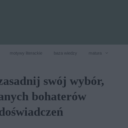
motywy literackie
baza wiedzy
matura
zasadnij swój wybór,
ranych bohaterów
 doświadczeń