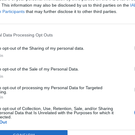
. This information may also be disclosed by us to third parties on the
IA
Participants
that may further disclose it to other third parties.
l Data Processing Opt Outs
o opt-out of the Sharing of my personal data.
In
o opt-out of the Sale of my Personal Data.
ne przesłuchania lub nawet śmierć. Ta świadomość
In
owiązków. Przyświecał im szczytny cel – za wszelką
 i nie cofali się nawet przed najbardziej
to opt-out of processing my Personal Data for Targeted
ing.
 nie walczyć, spokojnie czekać na koniec wojny,
In
o opt-out of Collection, Use, Retention, Sale, and/or Sharing
ersonal Data that Is Unrelated with the Purposes for which it
lected.
iejsze. Wszyscy główni bohaterowie książki oddali
Out
bohaterowie, gdyż byli w stanie poświęcić osobiste