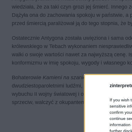
wiedziała, że za taki czyn grozi jej śmierć. Innego z
Dążyła ona do zachowania spokoju w państwie, a p
przed śmiercią paraliżował ją do tego stopnia, że 
Ostatecznie Antygona została uwięziona i sama ode
królewskiego w Tebach wykonaniem niesprawiedliwe
walki o swoje wartości nawet za najwyższą cenę. I
konformizmu w imię spokoju, wygody i własnego k
Bohaterowie
Kamieni na szaniec,
powieści reporta
dwudziestoparoletnimi ludźmi, przed którymi stało 
zinterpretu
wybuchu II wojny światowej i okupacji Polski. Zdec
If you wish 
sprzeciw, walczyć z okupantem i udowadniać mu cał
sensitive in
confirm you
continue se
information 
further disc