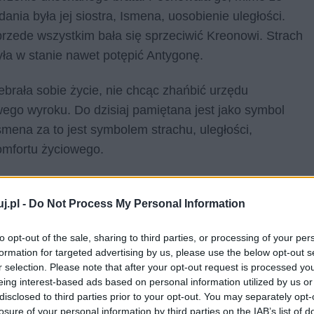
dania była jej siostra, Ismena, uosobienie uległości.
rzede wszystkim bała się sprzeciwić Kreonowi. Strach
była w stanie nawet potępić Antygonę.
brała sobie życie, nie chcąc zhańbić urzędu
go wyroku. Do dzisiaj pamiętana jest jako symbol
smena za to jest symbolem strachu, uległości,
omfortu życiowego.
żowej autorstwa Aleksandra Kamińskiego byli młodymi,
całe życie. Na ich młodość padł jednak cień w postaci
j.pl -
Do Not Process My Personal Information
ydowali się oni działać w dywersji, wyrażać swój
to opt-out of the sale, sharing to third parties, or processing of your per
y czas, że „jeszcze Polska nie zginęła”.
formation for targeted advertising by us, please use the below opt-out s
r selection. Please note that after your opt-out request is processed y
eing interest-based ads based on personal information utilized by us or
disclosed to third parties prior to your opt-out. You may separately opt-
losure of your personal information by third parties on the IAB’s list of