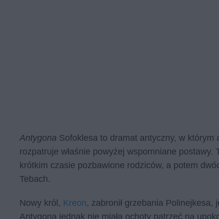
Antygona
Sofoklesa to dramat antyczny, w którym 
rozpatruje właśnie powyżej wspomniane postawy. 
krótkim czasie pozbawione rodziców, a potem dwóch
Tebach.
Nowy król,
Kreon
, zabronił grzebania Polinejkesa,
Antygona jednak nie miała ochoty patrzeć na upo