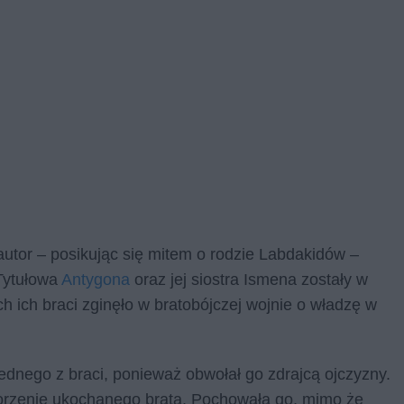
autor – posikując się mitem o rodzie Labdakidów –
Tytułowa
Antygona
oraz jej siostra Ismena zostały w
 ich braci zginęło w bratobójczej wojnie o władzę w
 jednego z braci, ponieważ obwołał go zdrajcą ojczyzny.
korzenie ukochanego brata. Pochowała go, mimo że