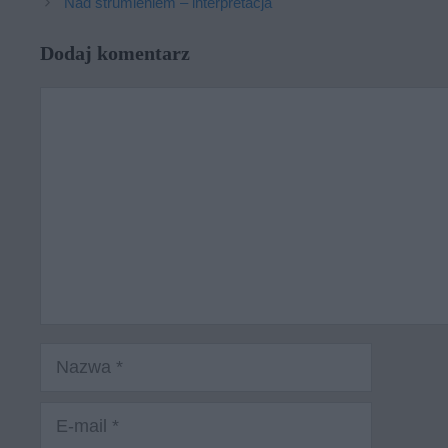
Nad strumieniem – interpretacja
Dodaj komentarz
Komentarz
Nazwa
E-
mail