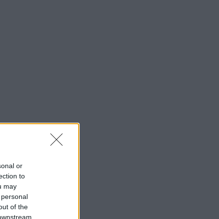
sonal or
ection to
ou may
 personal
out of the
 downstream