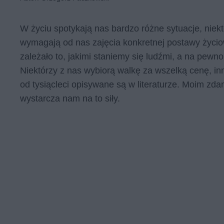
W życiu spotykają nas bardzo różne sytuacje, niektó
wymagają od nas zajęcia konkretnej postawy życiow
zależało to, jakimi staniemy się ludźmi, a na pewn
Niektórzy z nas wybiorą walkę za wszelką cenę, inni
od tysiącleci opisywane są w literaturze. Moim zd
wystarcza nam na to siły.