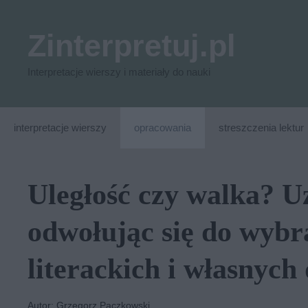
Przejdź
do
Zinterpretuj.pl
treści
Interpretacje wierszy i materiały do nauki
interpretacje wierszy
opracowania
streszczenia lektur
Uległość czy walka? U
odwołując się do wyb
literackich i własnych
Autor: Grzegorz Paczkowski