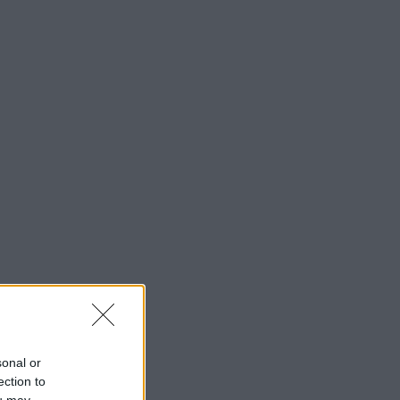
sonal or
ection to
ou may