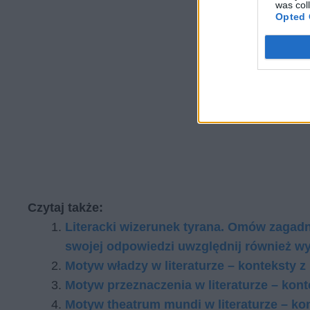
was col
Opted 
Czytaj także:
Literacki wizerunek tyrana. Omów zagadn
swojej odpowiedzi uwzględnij również wy
Motyw władzy w literaturze – konteksty z
Motyw przeznaczenia w literaturze – kon
Motyw theatrum mundi w literaturze – ko