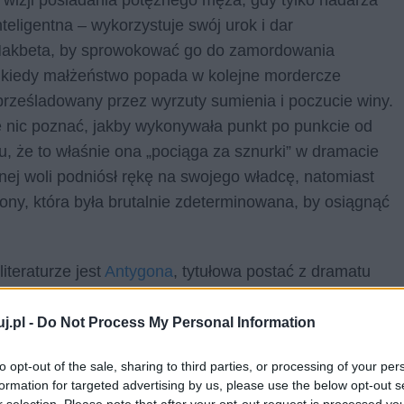
nteligentna – wykorzystuje swój urok i dar
 Makbeta, by sprowokować go do zamordowania
, kiedy małżeństwo popada w kolejne mordercze
prześladowany przez wyrzuty sumienia i poczucie winy.
ie nic poznać, jakby wykonywała punkt po punkcie od
, że to właśnie ona „pociąga za sznurki” w dramacie
nej woli podniósł rękę na swojego władcę, natomiast
ony, która była brutalnie zdeterminowana, by osiągnąć
iteraturze jest
Antygona
, tytułowa postać z dramatu
dów, córka zhańbionego króla Edypa. Przez kolejnego
i. Król Kreon zabronił bowiem grzebania ciała
j.pl -
Do Not Process My Personal Information
łych w walce o władzę. Polinejkes został uznany za
to opt-out of the sale, sharing to third parties, or processing of your per
chać rozkazu, który w dodatku stał w sprzeczności z
formation for targeted advertising by us, please use the below opt-out s
nęła na siebie gniew Kreona i wyrok śmierci.
r selection. Please note that after your opt-out request is processed y