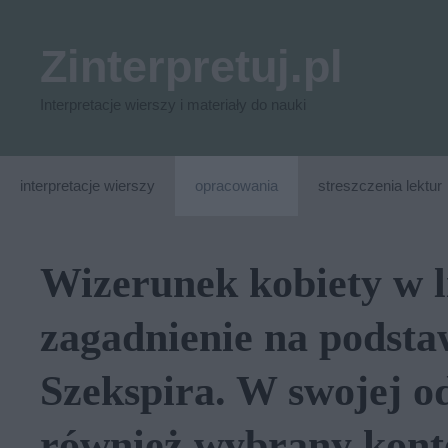
Przejdź
do
Zinterpretuj.pl
treści
Interpretacje wierszy i materiały do nauki
interpretacje wierszy
opracowania
streszczenia lektur
Wizerunek kobiety w 
zagadnienie na podst
Szekspira. W swojej o
również wybrany kont