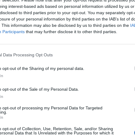
o, że ukarał ją za – w gruncie rzeczy – szlachetny
eing interest-based ads based on personal information utilized by us or
disclosed to third parties prior to your opt-out. You may separately opt-
losure of your personal information by third parties on the IAB’s list of
. This information may also be disclosed by us to third parties on the
IA
jeszcze wielu śmierci w królestwie Teb. Antygona jawi
Participants
that may further disclose it to other third parties.
zlachetna, która w męskim brutalnym świecie potrafiła
zytelniczej Antygona jest jednym z najbardziej
ec niegodziwości i niesprawiedliwości.
l Data Processing Opt Outs
o opt-out of the Sharing of my personal data.
atury, postaci kobiece są bardzo mocno doceniane jako
In
 pod względem duchowych przymiotów. Nie zawsze
 potrafią wznieść się na wyżyny logiki, rozsądku i
o opt-out of the Sale of my Personal Data.
omentach, kiedy cały świat staje przeciwko nim, a
In
oru. Doświadczyła tego m.in. Antygona. Lady Makbet
to opt-out of processing my Personal Data for Targeted
ntelektualnej potrafią niestety używać również do
ing.
In
o opt-out of Collection, Use, Retention, Sale, and/or Sharing
ersonal Data that Is Unrelated with the Purposes for which it