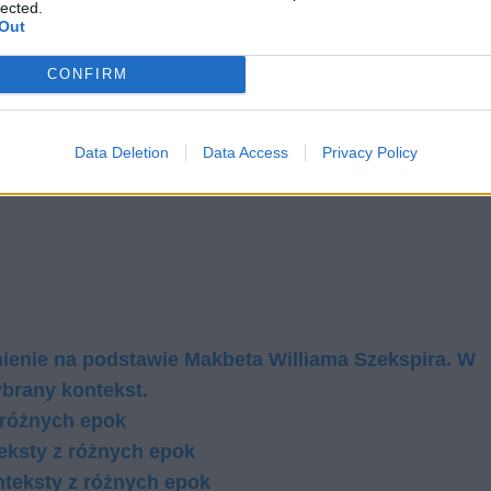
lected.
Out
CONFIRM
Data Deletion
Data Access
Privacy Policy
ienie na podstawie Makbeta Williama Szekspira. W
brany kontekst.
 różnych epok
teksty z różnych epok
nteksty z różnych epok