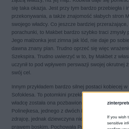
się taka okazja. Jest przy tym bardzo przebiegła i i
przekonywania, a także znajomość słabych stron
swojego władcy. Co jeszcze bardziej przerażające
porachunki, to Makbet bardzo szybko traci zmysły 
Jego małżonka jest zimna jak lód, nie daje po sob
dawna znany plan. Trudno oprzeć się więc wrażeniu
Szekspira. Trudno uwierzyć w to, by Makbet z włas
uczynił to pod wpływem perswazji swojej okrutnej ż
swój cel.
Innym przykładem bardzo silnej postaci kobiecej w l
Sofoklesa. To potomkini przeklętego rodu Labdaki
władcę została ona pozbawiona w tragicznej sytuacj
zinterpretu
Polinejkesa, jednego z dwóch braci Antygony poleg
If you wish 
zdrajcę, jednak dziewczyna nie była w stanie posłu
sensitive in
prawem boskim. Pochowała Polinejkesa, czym ściąg
confirm you