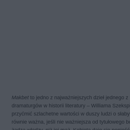
Makbet
to jedno z najważniejszych dzieł jednego z
dramaturgów w historii literatury – Williama Szeksp
przyćmić szlachetne wartości w duszy ludzi o słab
równie ważna, jeśli nie ważniejsza od tytułowego 
żądzą władzy, niż jej mąż. Kobieta daje się ponieś