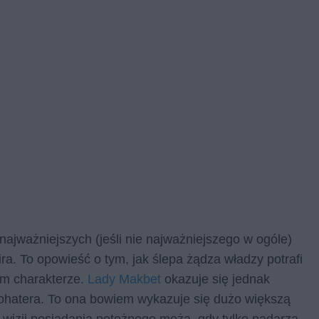
 najważniejszych (jeśli nie najważniejszego w ogóle)
ira. To opowieść o tym, jak ślepa żądza władzy potrafi
ym charakterze.
Lady Makbet
okazuje się jednak
bohatera. To ona bowiem wykazuje się dużo większą
ć wizji posiadania potężnego męża, gdy tylko nadarza