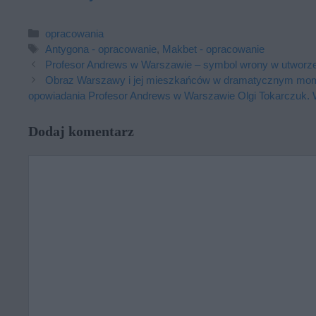
Kategorie
opracowania
Tagi
Antygona - opracowanie
,
Makbet - opracowanie
Profesor Andrews w Warszawie – symbol wrony w utworz
Obraz Warszawy i jej mieszkańców w dramatycznym mom
opowiadania Profesor Andrews w Warszawie Olgi Tokarczuk. W
Dodaj komentarz
Komentarz