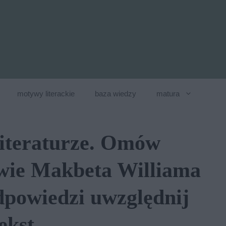
motywy literackie
baza wiedzy
matura
literaturze. Omów
awie Makbeta Williama
dpowiedzi uwzględnij
ekst.