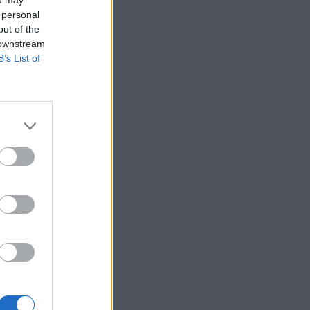
 personal
out of the
 downstream
B’s List of