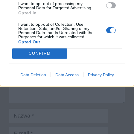
I want to opt-out of processing my
powiedział?
Personal Data for Targeted Advertising.
Opted In
Dodaj komentarz
I want to opt-out of Collection, Use,
Retention, Sale, and/or Sharing of my
Personal Data that Is Unrelated with the
Komentarz
Purposes for which it was collected.
Opted Out
CONFIRM
Data Deletion
Data Access
Privacy Policy
Nazwa
E-