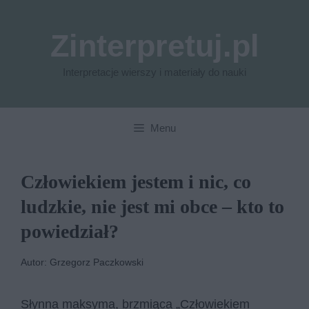
Przejdź
do
Zinterpretuj.pl
treści
Interpretacje wierszy i materiały do nauki
Menu
Człowiekiem jestem i nic, co
ludzkie, nie jest mi obce – kto to
powiedział?
Autor: Grzegorz Paczkowski
Słynna maksyma, brzmiąca „Człowiekiem