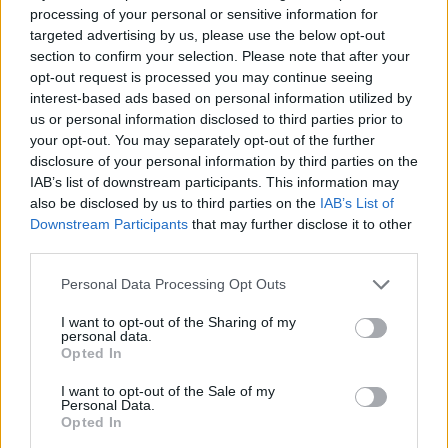
Czytaj także:
processing of your personal or sensitive information for
Historia jest nauczycielką życia – kto
targeted advertising by us, please use the below opt-out
section to confirm your selection. Please note that after your
to powiedział?
opt-out request is processed you may continue seeing
Gospodarz (Wesele) – charakterystyka
interest-based ads based on personal information utilized by
Chocholi taniec i jego symbolika w
us or personal information disclosed to third parties prior to
your opt-out. You may separately opt-out of the further
Weselu
disclosure of your personal information by third parties on the
Mikołajek – streszczenie
IAB’s list of downstream participants. This information may
also be disclosed by us to third parties on the
IAB’s List of
Downstream Participants
that may further disclose it to other
Kategorie
opracowania
third parties.
Tagi
Aforyzmy
Personal Data Processing Opt Outs
Jakie postawy przyjmuje człowiek w obliczu
I want to opt-out of the Sharing of my
trudnych decyzji życiowych? W pracy odwołaj
personal data.
Opted In
się do wybranej lektury obowiązkowej, innego
I want to opt-out of the Sale of my
utworu literackiego i wybranych kontekstów.
Personal Data.
Opted In
Historia jest nauczycielką życia – kto to