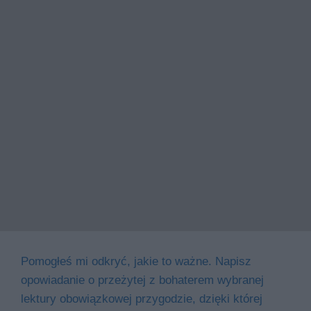
Pomogłeś mi odkryć, jakie to ważne. Napisz
opowiadanie o przeżytej z bohaterem wybranej
lektury obowiązkowej przygodzie, dzięki której