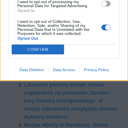
I want to opt-out of processing my
Personal Data for Targeted Advertising.
dobro i prawo kończy się tam, gdzie zaczyna się
Opted In
dobro i prawo drugiego człowieka.
I want to opt-out of Collection, Use,
Retention, Sale, and/or Sharing of my
Czytaj także:
Personal Data that Is Unrelated with the
Purposes for which it was collected.
Jakie postawy przyjmuje człowiek w
Opted Out
obliczu trudnych decyzji życiowych?
CONFIRM
W pracy odwołaj się do wybranej
lektury obowiązkowej, innego utworu
literackiego i wybranych kontekstów.
Data Deletion
Data Access
Privacy Policy
Antygona – bohaterowie
Literackie portrety kobiet. Omów
zagadnienie na podstawie Zbrodni i
kary Fiodora Dostojewskiego. W
swojej odpowiedzi uwzględnij również
wybrany kontekst.
Motyw władzy w literaturze. Omów