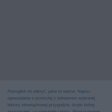
Pomogłeś mi odkryć, jakie to ważne. Napisz
opowiadanie o przeżytej z bohaterem wybranej
lektury obowiązkowej przygodzie, dzięki której
zrozumiałeś, co naprawdę cenisz. Wypracowanie