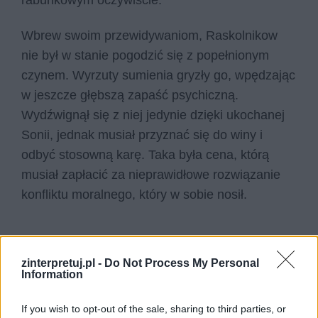
rabunkowym oczywiście.
Wbrew swoim przewidywaniom, Raskolnikow
nie był w stanie pogodzić się z popełnionym
czynem. Wyrzuty sumienia gryzły go, wpędzając
w jeszcze głębszą zapaść psychiczną.
Wydźwignął się z niej jedynie dzięki ukochanej
Sonii, jednak musiał przyznać się do winy i
odbyć stosowną karę. Taka była cena, którą
musiał zapłacić za nieprawidłowe rozwiązanie
konfliktu moralnego, który w sobie nosił.
zinterpretuj.pl -
Do Not Process My Personal
Information
If you wish to opt-out of the sale, sharing to third parties, or