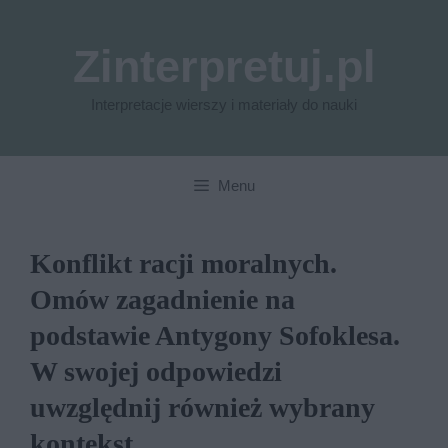
Przejdź
do
Zinterpretuj.pl
treści
Interpretacje wierszy i materiały do nauki
Menu
Konflikt racji moralnych.
Omów zagadnienie na
podstawie Antygony Sofoklesa.
W swojej odpowiedzi
uwzględnij również wybrany
kontekst.