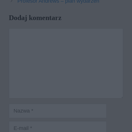
Profesor Andrews – plan wydarzeń
Dodaj komentarz
Komentarz
Nazwa
E-