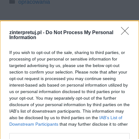
Kategorie
opracowania
Relacje rodzinne w krzywym
zinterpretuj.pl -
Do Not Process My Personal
zwierciadle. Omów zagadnienie na
Information
podstawie Skąpca Moliera. W
If you wish to opt-out of the sale, sharing to third parties, or
swojej odpowiedzi uwzględnij
processing of your personal or sensitive information for
również wybrany kontekst.
targeted advertising by us, please use the below opt-out
section to confirm your selection. Please note that after your
opt-out request is processed you may continue seeing
Skąpiec to jedno z najpopularniejszych i do dziś
interest-based ads based on personal information utilized by
us or personal information disclosed to third parties prior to
bardzo aktualnych dzieł Moliera. To komedia, jak
your opt-out. You may separately opt-out of the further
na prawdziwe arcydzieło literackie i artystyczne
disclosure of your personal information by third parties on the
przystało, która działa na odbiorcę na wielu
IAB’s list of downstream participants. This information may
also be disclosed by us to third parties on the
IAB’s List of
płaszczyznach, w wielu wymiarach. Pod
Downstream Participants
that may further disclose it to other
płaszczykiem humoru, satyry, komizmu i
third parties.
śmiechu Molier pokazuje nam nasze własne