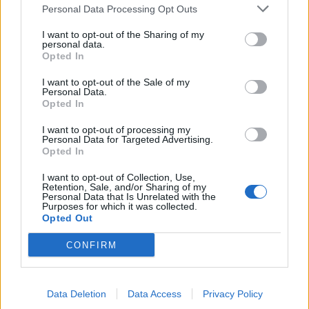
Personal Data Processing Opt Outs
wady, niedociągnięcia, małostkowości. Dzięki
takiemu zabiegowi śmiejemy się z samych
I want to opt-out of the Sharing of my
personal data.
siebie, z sytuacji które nas dotyczą, z naszych
Opted In
problemów, z naszego otoczenia. Jedną z
I want to opt-out of the Sale of my
kwestii poruszanych w Skąpcu są toksyczne
Personal Data.
Opted In
relacje rodzinne związane z kompulsywnym
skąpstwem głowy pewnej mieszczańskiej,
I want to opt-out of processing my
Personal Data for Targeted Advertising.
dobrze sytuowanej rodziny francuskiej.
Opted In
I want to opt-out of Collection, Use,
Retention, Sale, and/or Sharing of my
Kategorie
opracowania
Personal Data that Is Unrelated with the
Purposes for which it was collected.
Opted Out
CONFIRM
Intrygi w Skąpcu
Data Deletion
Data Access
Privacy Policy
Skąpiec Moliera to sztuka pełna intryg, zmów i