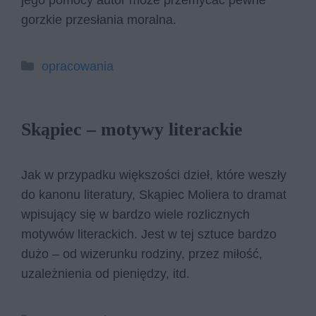
jego pomocy autor może przemycać pewne
gorzkie przesłania moralna.
Kategorie
opracowania
Skąpiec – motywy literackie
Jak w przypadku większości dzieł, które weszły
do kanonu literatury, Skąpiec Moliera to dramat
wpisujący się w bardzo wiele rozlicznych
motywów literackich. Jest w tej sztuce bardzo
dużo – od wizerunku rodziny, przez miłość,
uzależnienia od pieniędzy, itd.