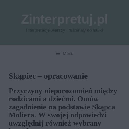
Przejdź
do
Zinterpretuj.pl
treści
Interpretacje wierszy i materiały do nauki
Menu
Skąpiec – opracowanie
Przyczyny nieporozumień między
rodzicami a dziećmi. Omów
zagadnienie na podstawie Skąpca
Moliera. W swojej odpowiedzi
uwzględnij również wybrany