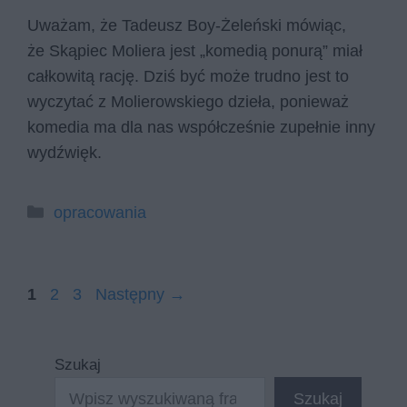
Uważam, że Tadeusz Boy-Żeleński mówiąc,
że Skąpiec Moliera jest „komedią ponurą” miał
całkowitą rację. Dziś być może trudno jest to
wyczytać z Molierowskiego dzieła, ponieważ
komedia ma dla nas współcześnie zupełnie inny
wydźwięk.
Kategorie
opracowania
Strona
Strona
Strona
1
2
3
Następny
→
Szukaj
Szukaj