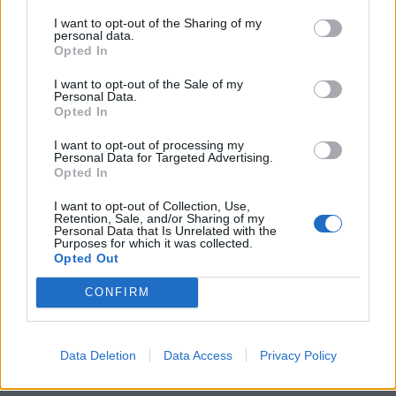
na tyle dużo siły i sprytu, by nie poddać się
I want to opt-out of the Sharing of my
personal data.
ojcowskiemu wpływowi i wyzwolić się spod jego
Opted In
jarzma.
I want to opt-out of the Sale of my
Personal Data.
Opted In
Relacje rodzinne są bardzo kłopotliwe, ponieważ
bardzo często trudno jest nam zauważyć i
I want to opt-out of processing my
Personal Data for Targeted Advertising.
uwierzyć, że dzieje się w nich coś naprawdę
Opted In
złego. Warto jednak jest mieć oczy szeroko
I want to opt-out of Collection, Use,
otwarte i brać pod uwagę to, przed czym stara
Retention, Sale, and/or Sharing of my
Personal Data that Is Unrelated with the
się ostrzegać nas literatura. Każdy człowiek jest
Purposes for which it was collected.
Opted Out
ułomny, członkowie rodzin również. Nie da się
uniknąć błędów i potknięć w życiu, ale trzeba
CONFIRM
próbować naprawić je tak, by miały jak
najmniejszy wpływ na naszych bliskich.
Data Deletion
Data Access
Privacy Policy
Czytaj także: