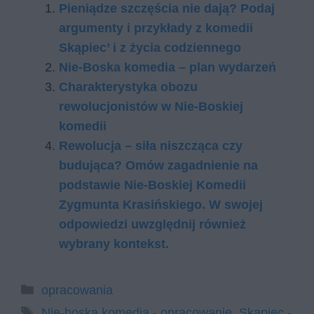
Pieniądze szczęścia nie dają? Podaj
argumenty i przykłady z komedii
Skąpiec’ i z życia codziennego
Nie-Boska komedia – plan wydarzeń
Charakterystyka obozu
rewolucjonistów w Nie-Boskiej
komedii
Rewolucja – siła niszcząca czy
budująca? Omów zagadnienie na
podstawie Nie-Boskiej Komedii
Zygmunta Krasińskiego. W swojej
odpowiedzi uwzględnij również
wybrany kontekst.
Kategorie
opracowania
Tagi
Nie-boska komedia - opracowanie
,
Skąpiec -