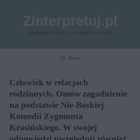
Przejdź
do
Zinterpretuj.pl
treści
Interpretacje wierszy i materiały do nauki
Menu
Człowiek w relacjach
rodzinnych. Omów zagadnienie
na podstawie Nie-Boskiej
Komedii Zygmunta
Krasińskiego. W swojej
odpowiedzi uwzględnij również