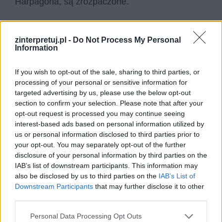
Harpagona, są zrozpaczone.
Gdy ginie szkatuła z oszczędnościami
Harpagona, w pierwszej kolejności oskarża o
zinterpretuj.pl -
Do Not Process My Personal
Information
kradzież… swoje własne potomstwo, co również
wiele mówi o jego stosunku do rodziny.
If you wish to opt-out of the sale, sharing to third parties, or
Najbardziej liczyły się dla niego pieniądze.
processing of your personal or sensitive information for
targeted advertising by us, please use the below opt-out
Sytuację co prawda udaje się opanować, ale
section to confirm your selection. Please note that after your
dopiero po ucieknięciu się do szantażu.
opt-out request is processed you may continue seeing
Harpagon zaś nie zmienia swojego charakteru i
interest-based ads based on personal information utilized by
us or personal information disclosed to third parties prior to
z bólem serca idzie na kolejne ustępstwa. Widać
your opt-out. You may separately opt-out of the further
więc jasno, że w kolejnym przypadku ułomność
disclosure of your personal information by third parties on the
jednego członka rodziny, ojca, miała ogromny
IAB’s list of downstream participants. This information may
also be disclosed by us to third parties on the
IAB’s List of
wpływ na życie i rozwój całej rodziny. Jego
Downstream Participants
that may further disclose it to other
chciwość i skąpstwo oczywiście najsilniej
third parties.
uderzyły w jego dzieci, z których uczynił niemal
Personal Data Processing Opt Outs
swoich wrogów. Na szczęście miały one w sobie