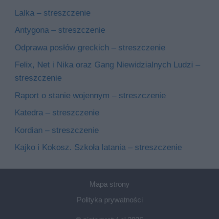
Lalka – streszczenie
Antygona – streszczenie
Odprawa posłów greckich – streszczenie
Felix, Net i Nika oraz Gang Niewidzialnych Ludzi –
streszczenie
Raport o stanie wojennym – streszczenie
Katedra – streszczenie
Kordian – streszczenie
Kajko i Kokosz. Szkoła latania – streszczenie
Mapa strony
Polityka prywatności