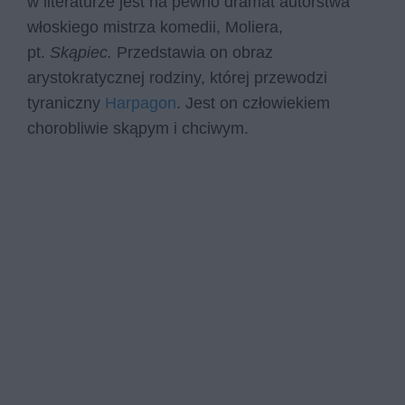
w literaturze jest na pewno dramat autorstwa
włoskiego mistrza komedii, Moliera,
pt.
Skąpiec.
Przedstawia on obraz
arystokratycznej rodziny, której przewodzi
tyraniczny
Harpagon
. Jest on człowiekiem
chorobliwie skąpym i chciwym.