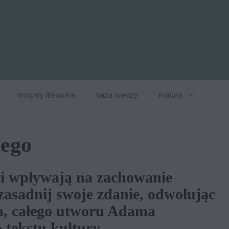
motywy literackie
baza wiedzy
matura
iego
ci wpływają na zachowanie
asadnij swoje zdanie, odwołując
a, całego utworu Adama
tekstu kultury.