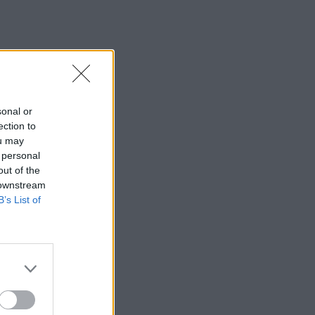
sonal or
ection to
ou may
 personal
out of the
 downstream
B’s List of