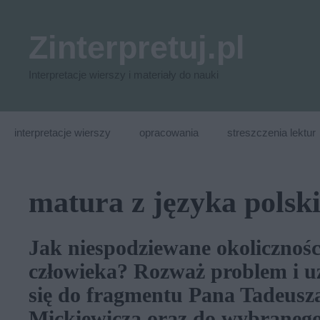
Przejdź
do
Zinterpretuj.pl
treści
Interpretacje wierszy i materiały do nauki
interpretacje wierszy
opracowania
streszczenia lektur
matura z języka polsk
Jak niespodziewane okolicznoś
człowieka? Rozważ problem i uz
się do fragmentu Pana Tadeusz
Mickiewicza oraz do wybranego 