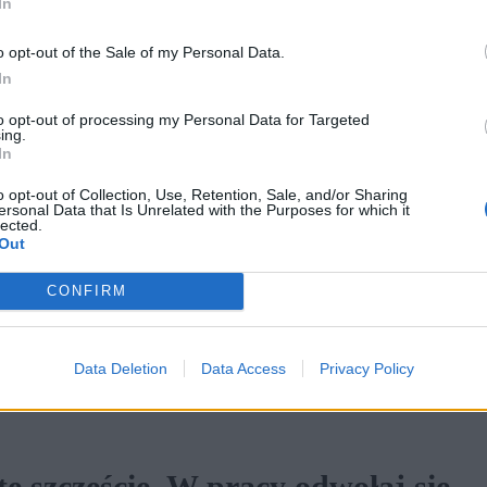
In
erackim pełni konstrukcja czasu.
o opt-out of the Sale of my Personal Data.
In
czyń fragment tekstu Doroty
dwołaj się do: wybranej lektury
to opt-out of processing my Personal Data for Targeted
ing.
kich z dwóch różnych epok oraz
In
o opt-out of Collection, Use, Retention, Sale, and/or Sharing
ersonal Data that Is Unrelated with the Purposes for which it
lected.
Out
. Dzięki jego konstrukcji jesteśmy w stanie
CONFIRM
dstawia nam autor, a także wyciągać z nich wnioski
ten traktuje w sposób nielinearny i osobliwy.
Data Deletion
Data Access
Privacy Policy
ste szczęście. W pracy odwołaj się