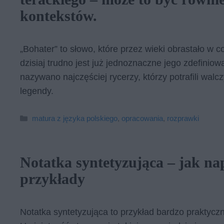
kon­tek­stów.
„Bohater” to słowo, które przez wieki obrastało w c
dzisiaj trudno jest już jednoznaczne jego zdefinio
nazywano najczęściej rycerzy, którzy potrafili walc
legendy.
Kategorie
matura z języka polskiego
,
opracowania
,
rozprawki
Notatka syntetyzująca – jak nap
przykłady
Notatka syntetyzująca to przykład bardzo praktycz