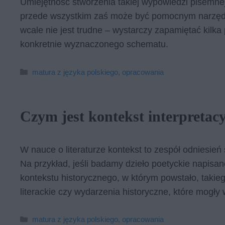
Umiejętność stworzenia takiej wypowiedzi pisemne
przede wszystkim zaś może być pomocnym narzędzi
wcale nie jest trudne – wystarczy zapamiętać kilk
konkretnie wyznaczonego schematu.
Kategorie
matura z języka polskiego
,
opracowania
Czym jest kontekst interpretacy
W nauce o literaturze kontekst to zespół odniesień 
Na przykład, jeśli badamy dzieło poetyckie napis
kontekstu historycznego, w którym powstało, takieg
literackie czy wydarzenia historyczne, które mogły 
Kategorie
matura z języka polskiego
,
opracowania