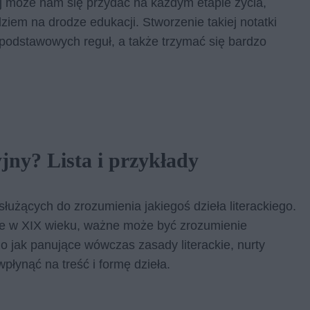
j może nam się przydać na każdym etapie życia,
em na drodze edukacji. Stworzenie takiej notatki
a podstawowych reguł, a także trzymać się bardzo
jny?​ Lista i przykłady
służących do zrozumienia jakiegoś dzieła literackiego.
ane w XIX wieku, ważne może być zrozumienie
o jak panujące wówczas zasady literackie, nurty
wpłynąć na treść i formę dzieła.