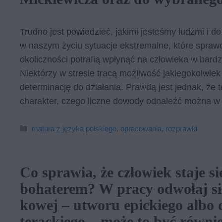
Trudno jest powiedzieć, jakimi jesteśmy ludźmi i d
w naszym życiu sytuacje ekstremalne, które spra
okoliczności potrafią wpłynąć na człowieka w bardz
Niektórzy w stresie tracą możliwość jakiegokolwiek
determinację do działania. Prawdą jest jednak, że
charakter, czego liczne dowody odnaleźć można w l
Kategorie
matura z języka polskiego
,
opracowania
,
rozprawki
Co sprawia, że człowiek staje s
bohaterem? W pra­cy od­wo­łaj się
ko­wej – utwo­ru epic­kie­go albo d
te­rac­kie­go – może to być rów­ni