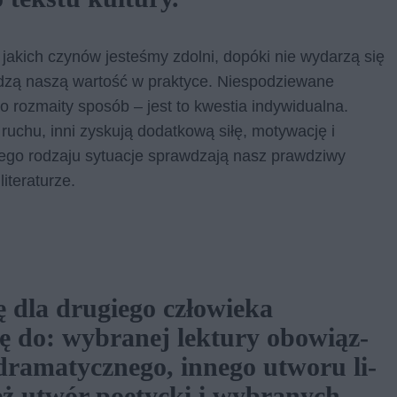
o jakich czynów jesteśmy zdolni, dopóki nie wydarzą się
wdzą naszą wartość w praktyce. Niespodziewane
o rozmaity sposób – jest to kwestia indywidualna.
 ruchu, inni zyskują dodatkową siłę, motywację i
 tego rodzaju sytuacje sprawdzają nasz prawdziwy
iteraturze.
ię dla drugiego człowieka
 do: wy­bra­nej lek­tu­ry obo­wiąz­
ra­ma­tycz­ne­go, in­ne­go utwo­ru li­
eż utwór po­etyc­ki i wy­bra­nych