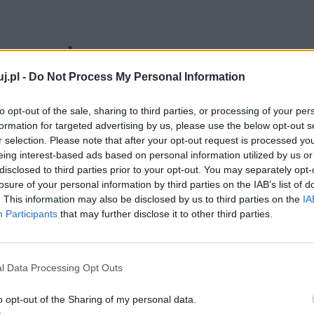
kowa wykorzystana w utworze
racy odwołaj się do: Szewców
j.pl -
Do Not Process My Personal Information
a, utworów literackich z dwóch
to opt-out of the sale, sharing to third parties, or processing of your per
ontekstu.
formation for targeted advertising by us, please use the below opt-out s
r selection. Please note that after your opt-out request is processed y
eing interest-based ads based on personal information utilized by us or
rdzo wiele definicji. Od wielu lat, rozmaici
disclosed to third parties prior to your opt-out. You may separately opt-
losure of your personal information by third parties on the IAB’s list of
tują nad właściwym jej umiejscowieniem w terminologii
. This information may also be disclosed by us to third parties on the
IA
ak powiedzieć, że groteska to zabieg literacki, który
Participants
that may further disclose it to other third parties.
 dzieła elementów, które reprezentują skrajnie
enia, zażenowania, absurdu, bądź śmiechu.
l Data Processing Opt Outs
o opt-out of the Sharing of my personal data.