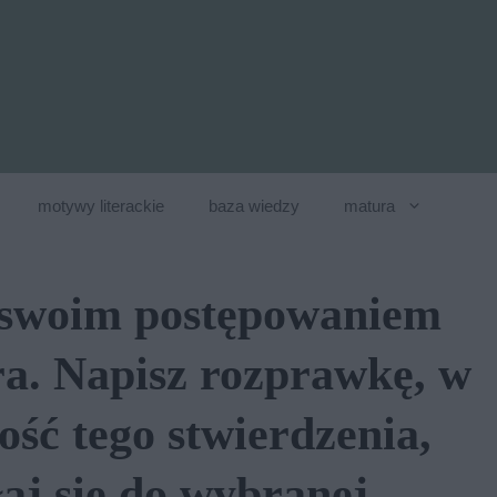
motywy literackie
baza wiedzy
matura
y swoim postępowaniem
a. Napisz rozprawkę, w
ość tego stwierdzenia,
aj się do wybranej