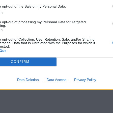
e światem starożytnego Rzymu, czy z realiami wciąż
o opt-out of the Sale of my Personal Data.
 to my wybieramy jaką postawę przyjmiemy. Możemy się
In
e możemy też przeciwstawić mu się za wszelką cenę,
to opt-out of processing my Personal Data for Targeted
, że dobro było dla nas zawsze wartością
ing.
In
o opt-out of Collection, Use, Retention, Sale, and/or Sharing
ersonal Data that Is Unrelated with the Purposes for which it
lected.
Out
CONFIRM
Data Deletion
Data Access
Privacy Policy