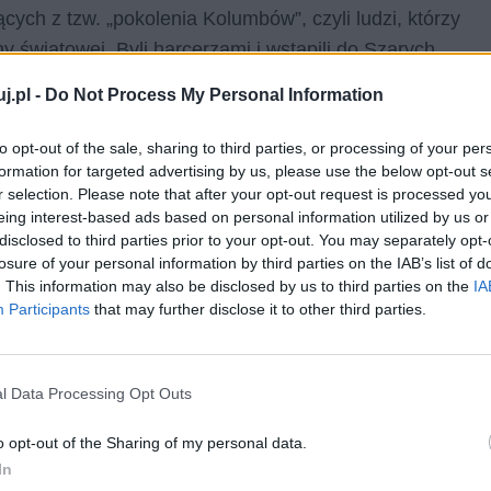
ych z tzw. „pokolenia Kolumbów”, czyli ludzi, którzy
 światowej. Byli harcerzami i wstąpili do Szarych
elem była destabilizacja niemieckiej administracji na
j.pl -
Do Not Process My Personal Information
każdego dnia kładli na szali bezpieczeństwo i życie nie
– choćby w najmniejszy sposób – przeszkodzić
to opt-out of the sale, sharing to third parties, or processing of your per
owiązków.
formation for targeted advertising by us, please use the below opt-out s
r selection. Please note that after your opt-out request is processed y
eing interest-based ads based on personal information utilized by us or
wierzano im już dużo poważniejsze zadania, przede
disclosed to third parties prior to your opt-out. You may separately opt-
ginąć w czasie każdej akcji. Wszyscy za swoją
losure of your personal information by third parties on the IAB’s list of
. This information may also be disclosed by us to third parties on the
IA
e dobro – w tym przypadku wyświadczane wobec
Participants
that may further disclose it to other third parties.
jest dużo większa niż wartość życia pojedynczego
ści Kamińskiego zapożyczony z wiersza Juliusza
rzychodzi potrzeba, należy być w stanie iść w bój za
l Data Processing Opt Outs
ki i śmierci.
o opt-out of the Sharing of my personal data.
accy jak najbardziej są w stanie nam uświadomić jak
In