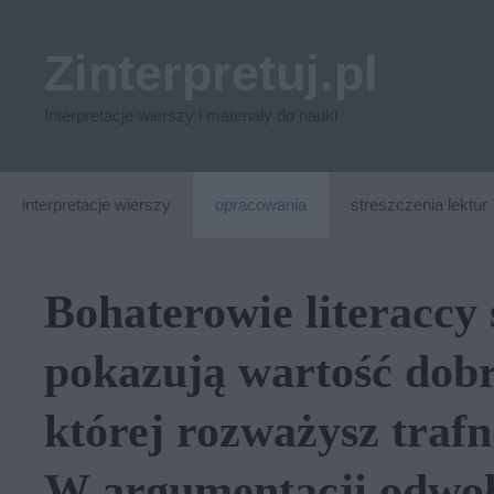
Przejdź
do
Zinterpretuj.pl
treści
Interpretacje wierszy i materiały do nauki
interpretacje wierszy
opracowania
streszczenia lektur
Bohaterowie literacc
pokazują wartość dobr
której rozważysz trafn
W argumentacji odwoł