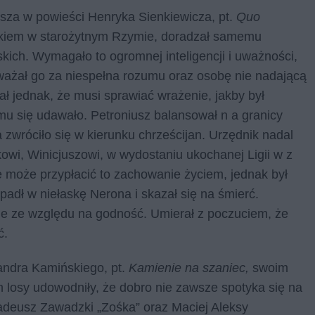
sza w powieści Henryka Sienkiewicza, pt.
Quo
ikiem w starożytnym Rzymie, doradzał samemu
ch. Wymagało to ogromnej inteligencji i uważności,
ważał go za niespełna rozumu oraz osobę nie nadającą
iał jednak, że musi sprawiać wrażenie, jakby był
 mu się udawało. Petroniusz balansował n a granicy
zwróciło się w kierunku chrześcijan. Urzędnik nadal
wi, Winicjuszowi, w wydostaniu ukochanej Ligii w z
że może przypłacić to zachowanie życiem, jednak był
padł w niełaskę Nerona i skazał się na śmierć.
ie ze względu na godność. Umierał z poczuciem, że
ć.
andra Kamińskiego, pt.
Kamienie na szaniec,
swoim
 losy udowodniły, że dobro nie zawsze spotyka się na
Tadeusz Zawadzki „Zośka” oraz Maciej Aleksy