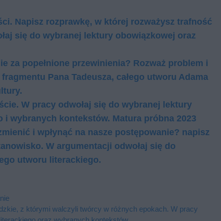
ci. Napisz rozprawkę, w której rozważysz trafność
aj się do wybranej lektury obowiązkowej oraz
ie za popełnione przewinienia? Rozważ problem i
do fragmentu Pana Tadeusza, całego utworu Adama
ltury.
ęście. W pracy odwołaj się do wybranej lektury
o i wybranych kontekstów. Matura próbna 2023
mienić i wpłynąć na nasze postępowanie? napisz
tanowisko. W argumentacji odwołaj się do
ego utworu literackiego.
nie
udzkie, z którymi walczyli twórcy w różnych epokach. W pracy
 literackiego oraz wybranych kontekstów.