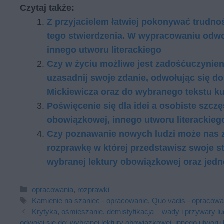
Czytaj także:
Z przyjacielem łatwiej pokonywać trudnoś
tego stwierdzenia. W wypracowaniu odwoł
innego utworu literackiego
Czy w życiu możliwe jest zadośćuczynien
uzasadnij swoje zdanie, odwołując się 
Mickiewicza oraz do wybranego tekstu ku
Poświęcenie się dla idei a osobiste szcz
obowiązkowej, innego utworu literackieg
Czy poznawanie nowych ludzi może nas z
rozprawkę w której przedstawisz swoje s
wybranej lektury obowiązkowej oraz jedn
Kategorie
opracowania
,
rozprawki
Tagi
Kamienie na szaniec - opracowanie
,
Quo vadis - opracowa
Krytyka, ośmieszanie, demistyfikacja – wady i przywary l
odwołaj się do: wybranej lektury obowiązkowej, innego utworu