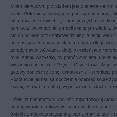
Moim pierwszym przykładem jest postawa Petroniu
vadis.
Petroniusz był wysoko postawionym urzędn
Neronowi w sprawach dyplomatycznych oraz dworski
ponieważ wewnętrznie gardził szalonym władcą, u
się do pełnienia tak odpowiedzialnej funkcji. Wiedz
najlepszym jego przyjacielem, co przez długi czas
zdrady nawet wówczas, kiedy okrucieństwo Nerona 
robił jednak wszystko, by pomóc swojemu krewniako
więzienia i ucieczce z Rzymu. Czynił to wiedząc, 
gotowy ponieść tę cenę. Ostatecznie Petroniusz po
Postanowił jednak samodzielnie odebrać sobie życ
zwyciężyło w nim dobro, współczucie i szlachetnoś
Również bohaterowie powieści reportażowej Aleks
postępowaniem pokazywali wartość dobra, choć ich
świecie z adekwatną zapłatą. Jan Bytnar „Rudy”, 