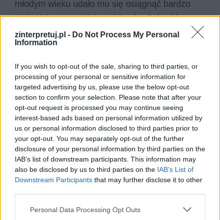
młodym wieku udało mu się osiągnąć bardzo
wiele. Nie znamy dalszych losów Ochockiego,
ale sądząc po jego charakterze i skłonności do
zinterpretuj.pl -
Do Not Process My Personal
Information
wizjonerskiego patrzenia na świat, czyli po
prostu do marzenia i wprowadzenia tych marzeń
If you wish to opt-out of the sale, sharing to third parties, or
w życie, mógł dać ludzkości bardzo wiele.
processing of your personal or sensitive information for
targeted advertising by us, please use the below opt-out
Bez marzeń trudno byłoby istnieć. Gdyby nie
section to confirm your selection. Please note that after your
opt-out request is processed you may continue seeing
marzyciele, nie istniałby rozwój. Gdyby każdy z
interest-based ads based on personal information utilized by
nas nie miał możliwości wybiegania wyobraźnią
us or personal information disclosed to third parties prior to
w świat tego, czego byśmy pragnęli, ciężko
your opt-out. You may separately opt-out of the further
disclosure of your personal information by third parties on the
byłoby przeżyć z tym, co mamy. Powyższe
IAB’s list of downstream participants. This information may
przykłady pokazują, że marzenia mogą być
also be disclosed by us to third parties on the
IAB’s List of
doskonałą siłą napędową do działań, które
Downstream Participants
that may further disclose it to other
third parties.
zmienić potrafią nie tylko losy jednostki, lecz
także całych społeczności. Nie należy nigdy
Personal Data Processing Opt Outs