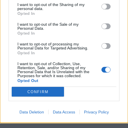
rezygnować z marzeń, nawet jeśli miałyby się
I want to opt-out of the Sharing of my
one nigdy nie spełnić. To, czego pragniemy,
personal data.
Opted In
stanowi bowiem w dużej mierze o tym, kim
jesteśmy. A poza tym należy pamiętać, że
I want to opt-out of the Sale of my
Personal Data.
marzenia potrafią się spełniać w sposób,
Opted In
którego nigdy wcześniej byśmy się nie
I want to opt-out of processing my
spodziewali.
Personal Data for Targeted Advertising.
Opted In
I want to opt-out of Collection, Use,
Retention, Sale, and/or Sharing of my
Personal Data that Is Unrelated with the
Purposes for which it was collected.
Opted Out
CONFIRM
Data Deletion
Data Access
Privacy Policy