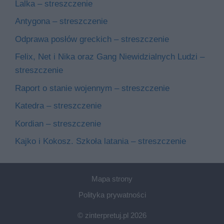
Lalka – streszczenie
Antygona – streszczenie
Odprawa posłów greckich – streszczenie
Felix, Net i Nika oraz Gang Niewidzialnych Ludzi –
streszczenie
Raport o stanie wojennym – streszczenie
Katedra – streszczenie
Kordian – streszczenie
Kajko i Kokosz. Szkoła latania – streszczenie
Mapa strony
Polityka prywatności
© zinterpretuj.pl 2026