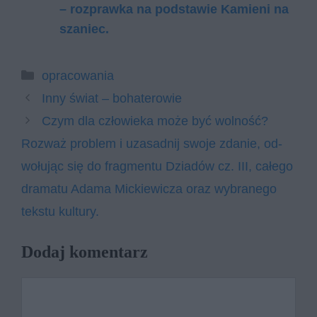
– rozprawka na podstawie Kamieni na
szaniec.
Kategorie
opracowania
Inny świat – bohaterowie
Czym dla czło­wie­ka może być wol­ność?
Roz­waż pro­blem i uza­sad­nij swo­je zda­nie, od­
wo­łu­jąc się do frag­men­tu Dziadów cz. III, całego
dramatu Adama Mickiewicza oraz wy­bra­ne­go
tek­stu kul­tu­ry.
Dodaj komentarz
Komentarz