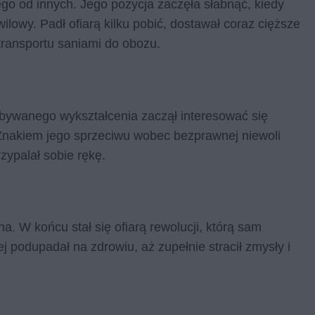
ego od innych. Jego pozycja zaczęła słabnąć, kiedy
wilowy. Padł ofiarą kilku pobić, dostawał coraz cięższe
 transportu saniami do obozu.
obywanego wykształcenia zaczął interesować się
 Znakiem jego sprzeciwu wobec bezprawnej niewoli
zypalał sobie rękę.
ina. W końcu stał się ofiarą rewolucji, którą sam
ej podupadał na zdrowiu, aż zupełnie stracił zmysły i