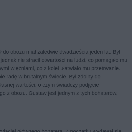
ił do obozu miał zaledwie dwadzieścia jeden lat. Był
jednak nie stracił otwartości na ludzi, co pomagało mu
mi więźniami, co z kolei ułatwiało mu przetrwanie.
ie radę w brutalnym świecie. Był zdolny do
własnej wartości, o czym świadczy podjęcie
 go z obozu. Gustaw jest jednym z tych bohaterów,
zyjaciel głównego bohatera. Z początku wydawał się