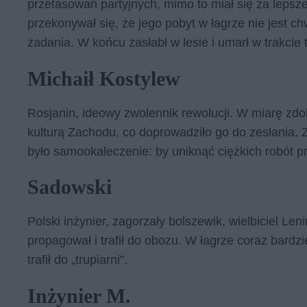
przetasowań partyjnych, mimo to miał się za lepsz
przekonywał się, że jego pobyt w łagrze nie jest ch
zadania. W końcu zasłabł w lesie i umarł w trakcie
Michaił Kostylew
Rosjanin, ideowy zwolennik rewolucji. W miarę zd
kulturą Zachodu, co doprowadziło go do zesłania.
było samookaleczenie: by uniknąć ciężkich robót pr
Sadowski
Polski inżynier, zagorzały bolszewik, wielbiciel Len
propagował i trafił do obozu. W łagrze coraz bardzi
trafił do „trupiarni”.
Inżynier M.