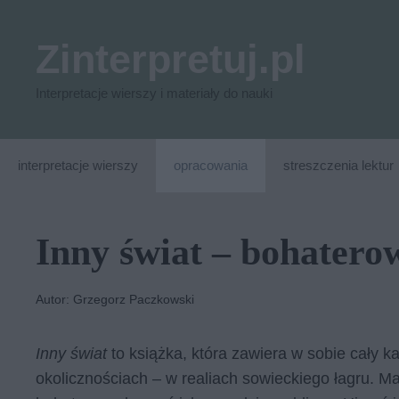
Przejdź
do
Zinterpretuj.pl
treści
Interpretacje wierszy i materiały do nauki
interpretacje wierszy
opracowania
streszczenia lektur
Inny świat – bohatero
Autor: Grzegorz Paczkowski
Inny świat
to książka, która zawiera w sobie cały 
okolicznościach – w realiach sowieckiego łagru. M