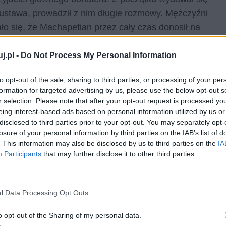
 Gustawa, prowadził z nim długie rozmowy. Mężczyźni
ło się, że Machapetian przez cały czas donosił na
przyjacielskość była fałszem.
j.pl -
Do Not Process My Personal Information
to opt-out of the sale, sharing to third parties, or processing of your per
formation for targeted advertising by us, please use the below opt-out s
był popem, lecz porzucił drogę duchownego po
r selection. Please note that after your opt-out request is processed y
aresztowaniem właśnie za ten epizod swojego życia.
eing interest-based ads based on personal information utilized by us or
 bo wiedział, że nie przetrzyma tak ciężkich robót, więc
disclosed to third parties prior to your opt-out. You may separately opt-
losure of your personal information by third parties on the IAB’s list of
wowi, doradza mu, jako starszy więzień pomaga mu
. This information may also be disclosed by us to third parties on the
IA
Participants
that may further disclose it to other third parties.
l Data Processing Opt Outs
 został skazany na zesłanie na rzekome szpiegostwo na
decydował się na ucieczkę, jednak poza obozem
o opt-out of the Sharing of my personal data.