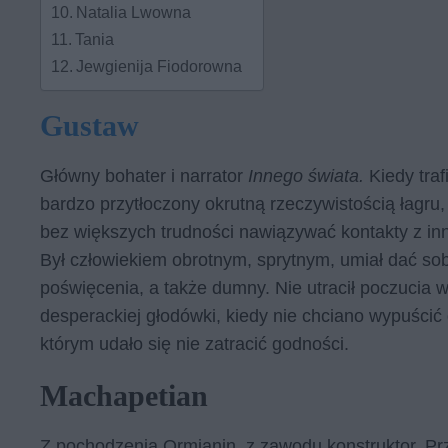
Natalia Lwowna
Tania
Jewgienija Fiodorowna
Gustaw
Główny bohater i narrator
Innego świata.
Kiedy traf
bardzo przytłoczony okrutną rzeczywistością łagru, 
bez większych trudności nawiązywać kontakty z inny
Był człowiekiem obrotnym, sprytnym, umiał dać sob
poświęcenia, a także dumny. Nie utracił poczucia 
desperackiej głodówki, kiedy nie chciano wypuścić
którym udało się nie zatracić godności.
Machapetian
Z pochodzenia Ormianin, z zawodu konstruktor. Pr