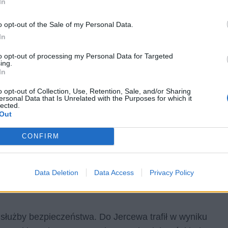
In
kiej wsi znaleźli go nieprzytomnego w śniegu i odwieźli
znie.
o opt-out of the Sale of my Personal Data.
In
to opt-out of processing my Personal Data for Targeted
ing.
In
o opt-out of Collection, Use, Retention, Sale, and/or Sharing
ersonal Data that Is Unrelated with the Purposes for which it
lected.
Out
CONFIRM
Data Deletion
Data Access
Privacy Policy
 służby bezpieczeństwa. Do Jercewa trafił w wyniku