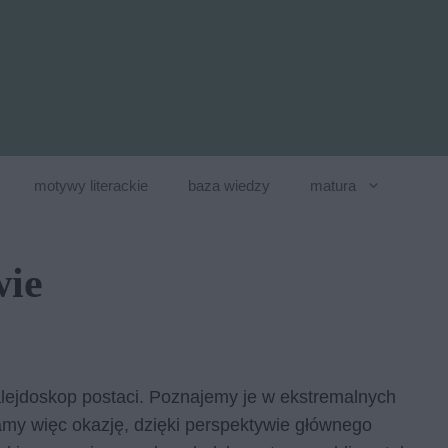
motywy literackie
baza wiedzy
matura
wie
kalejdoskop postaci. Poznajemy je w ekstremalnych
amy więc okazję, dzięki perspektywie głównego