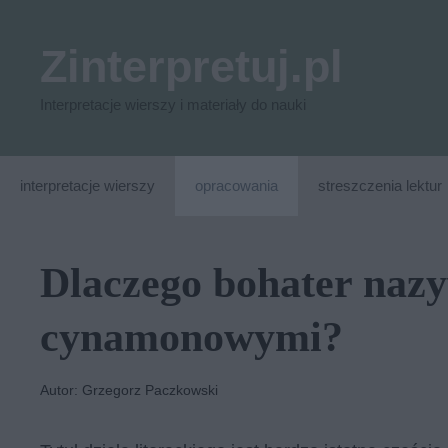
Przejdź
do
Zinterpretuj.pl
treści
Interpretacje wierszy i materiały do nauki
interpretacje wierszy
opracowania
streszczenia lektur
Dlaczego bohater naz
cynamonowymi?
Autor: Grzegorz Paczkowski