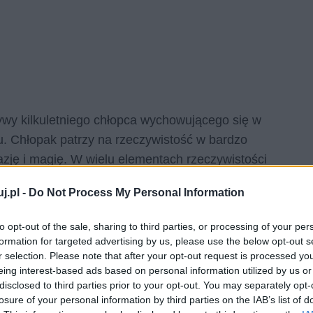
ywy kilkuletniego chłopca wychowującego się w
u. Chłopak patrzy na rzeczywistość w bardzo
azję i magię. W wielu elementach rzeczywistości
powstać wyłącznie w umyśle jednostki wybitnie
j.pl -
Do Not Process My Personal Information
najdujące się w centrum miasteczka, które – ze
nt – urastają w umyśle głównego bohatera zbioru do
to opt-out of the sale, sharing to third parties, or processing of your per
ejskimi eliksirami oraz atrybutami z dalekich zakątków
formation for targeted advertising by us, please use the below opt-out s
amonowych”, ponieważ ich elewacje pomalowane są na
r selection. Please note that after your opt-out request is processed y
eing interest-based ads based on personal information utilized by us or
nający właśnie barwę cynamonu. Niewykluczone
disclosed to third parties prior to your opt-out. You may separately opt-
jarzenie na myśl. Nikogo innego owe sklepy nie
losure of your personal information by third parties on the IAB’s list of