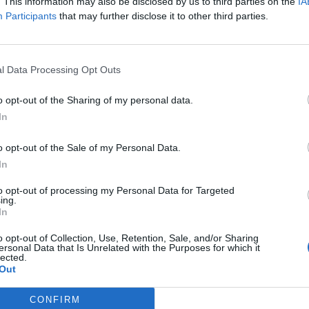
ego bohatera opowiadań Schulza.
. This information may also be disclosed by us to third parties on the
IA
Participants
that may further disclose it to other third parties.
izycznej wędrówki po mieście dały tytuł jednemu z
wej doby dwudziestolecia międzywojennego. Dzięki
l Data Processing Opt Outs
na temat tajemniczych towarów sprzedawanych w
o opt-out of the Sharing of my personal data.
In
o opt-out of the Sale of my Personal Data.
In
ię narratora w znanej mu przestrzeni miasta
owych
to opt-out of processing my Personal Data for Targeted
ing.
monowych
In
o opt-out of Collection, Use, Retention, Sale, and/or Sharing
ersonal Data that Is Unrelated with the Purposes for which it
lected.
Out
CONFIRM