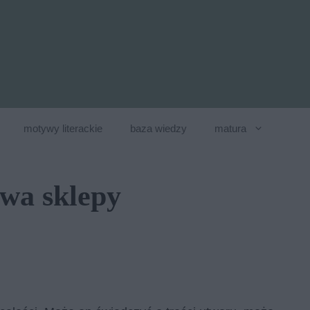
motywy literackie
baza wiedzy
matura
ywa sklepy