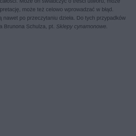
ią całości. Może on świadczyć o treści utworu, może
rpretację, może też celowo wprowadzać w błąd.
ką nawet po przeczytaniu dzieła. Do tych przypadków
eła Brunona Schulza, pt.
Sklepy cynamonowe.