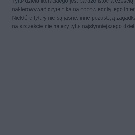
Tytuł dzieła literackiego jest bardzo istotną częśc
nakierowywać czytelnika na odpowiednią jego inte
Niektóre tytuły nie są jasne, inne pozostają zagad
na szczęście nie należy tytuł najsłynniejszego dzi