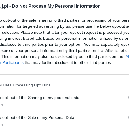
j.pl -
Do Not Process My Personal Information
mniejszym stopniu rozgrywa się w duszy każdego z
em własnych pasji, tęsknot i marzeń, a nawet
to opt-out of the sale, sharing to third parties, or processing of your per
 się z jednej strony z bezpieczeństwem życiowym, a z
formation for targeted advertising by us, please use the below opt-out s
e za głosem serca, lecz jako jednostka wybitnie
r selection. Please note that after your opt-out request is processed y
eing interest-based ads based on personal information utilized by us or
ilozoficzne wykłady wygłasza przy dziecku, w którego
disclosed to third parties prior to your opt-out. You may separately opt-
etypem praojca. Nie można w tym przypadku pominąć
losure of your personal information by third parties on the IAB’s list of
ęsto świadomie używał w języku, opisując różne aspekty
. This information may also be disclosed by us to third parties on the
IA
Participants
that may further disclose it to other third parties.
ardziej miał podkreślić u czytelnika przekonanie, że
między wymiarów realistycznego i religijno-
l Data Processing Opt Outs
 sprowadzać do domu egzotyczne ptaki i hodować je
o opt-out of the Sharing of my personal data.
 je pomiędzy sobą, chcąc stworzyć nowy gatunek,
In
roli nad materią i odtworzenia boskiego aktu
o opt-out of the Sale of my Personal Data.
ści w sferze intelektualnej i duchowej, lecz także –
In
ońców przegrywa ze zdroworozsądkowym,