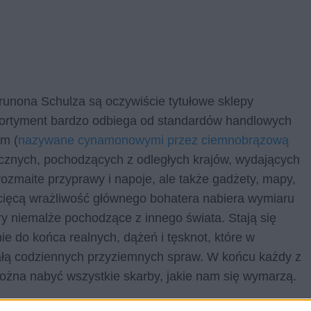
unona Schulza są oczywiście tytułowe sklepy
 asortyment bardzo odbiega od standardów handlowych
em (
nazywane cynamonowymi przez ciemnobrązową
cznych, pochodzących z odległych krajów, wydających
rozmaite przyprawy i napoje, ale także gadżety, mapy,
iecięcą wrażliwość głównego bohatera nabiera wymiaru
ry niemalże pochodzące z innego świata. Stają się
e do końca realnych, dążeń i tęsknot, które w
wałą codziennych przyziemnych spraw. W końcu każdy z
można nabyć wszystkie skarby, jakie nam się wymarzą.
nowych
jest
ojciec głównego bohatera, Jakub
.