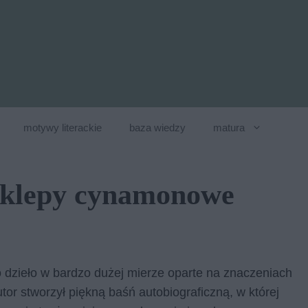
motywy literackie
baza wiedzy
matura
Sklepy cynamonowe
 dzieło w bardzo dużej mierze oparte na znaczeniach
or stworzył piękną baśń autobiograficzną, w której