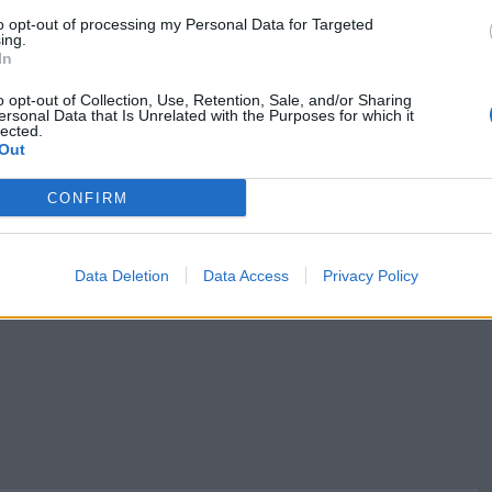
służącej w domu Józefa – która ze względu na coraz
to opt-out of processing my Personal Data for Targeted
ing.
argnąć w ptasie królestwo Jakuba i uporządkować je,
In
ego bohatera.
o opt-out of Collection, Use, Retention, Sale, and/or Sharing
ersonal Data that Is Unrelated with the Purposes for which it
lected.
Out
CONFIRM
runona Schulza?
onowymi?
 cynamonowych
Data Deletion
Data Access
Privacy Policy