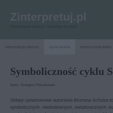
Przejdź
do
Zinterpretuj.pl
treści
Interpretacje wierszy i materiały do nauki
interpretacje wierszy
opracowania
streszczenia lektur
Symboliczność cyklu 
Autor: Grzegorz Paczkowski
Sklepy cynamonowe
autorstwa Brunona Schulza to
symbolicznych, niedosłownych, metaforycznych. Aut