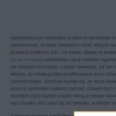
Najważniejszym symbolem w zbiorze opowiadań Br
cynamonowe. To kilka niewielkich lokali, których
prowincji przełomu XIX i XX wieku. Sklepy te bowi
barwę elewacji
) umożliwiają zakup towarów egzoty
się niemalże pochodzić z bajek i powieści. Są tam 
albumy, itp. Atrakcja taka przefiltrowana przez dz
symbolicznego. Józefowi wydaje się, że są to towa
przez to symbolem ludzkich marzeń, czasem tych ni
dorosłym życiu bardzo często nikną przykryte na
nas chciałby móc udać się do sklepiku, w którym 
Kolejnym ważnym symbolem w
Sklepach cynamo