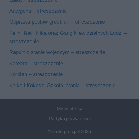
Antygona – streszczenie
Odprawa posłów greckich – streszczenie
Felix, Net i Nika oraz Gang Niewidzialnych Ludzi –
streszczenie
Raport o stanie wojennym – streszczenie
Katedra – streszczenie
Kordian – streszczenie
Kajko i Kokosz. Szkoła latania – streszczenie
Mapa strony
Polityka prywatności
© zinterpretuj.pl 2026