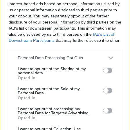
zawsze.
interest-based ads based on personal information utilized by
us or personal information disclosed to third parties prior to
your opt-out. You may separately opt-out of the further
Czytaj także:
disclosure of your personal information by third parties on the
Cottard – charakterystyka
IAB’s list of downstream participants. This information may
Omów postawy ludzi w sytuacji
also be disclosed by us to third parties on the
IAB’s List of
Downstream Participants
that may further disclose it to other
zagrożenia w oparciu o Dżumę
third parties.
Jakich odpowiedzi na pytanie o sens
Personal Data Processing Opt Outs
życia udziela literatura? Omów
zagadnienie na podstawie znanych Ci
I want to opt-out of the Sharing of my
personal data.
fragmentów Księgi Hioba. W swojej
Opted In
odpowiedzi uwzględnij również
I want to opt-out of the Sale of my
wybrany kontekst.
Personal Data.
Opted In
Dwie perspektywy wyścigu w walce o
życie – wojenna i powojenna. Omów
I want to opt-out of processing my
Personal Data for Targeted Advertising.
zagadnienie na podstawie książki
Opted In
Zdążyć przed Panem Bogiem Hanny
I want to opt-out of Collection, Use,