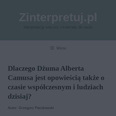
Przejdź
do
Zinterpretuj.pl
treści
Interpretacje wierszy i materiały do nauki
Menu
Dlaczego Dżuma Alberta
Camusa jest opowieścią także o
czasie współczesnym i ludziach
dzisiaj?
Autor: Grzegorz Paczkowski