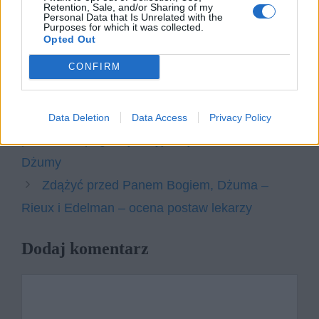
Krall. W swojej odpowiedzi uwzględnij
Retention, Sale, and/or Sharing of my
Personal Data that Is Unrelated with the
również wybrany kontekst.
Purposes for which it was collected.
Opted Out
Kategorie
CONFIRM
opracowania
Tagi
Dżuma - opracowanie
W człowieku więcej rzeczy zasługuje na
Data Deletion
Data Access
Privacy Policy
podziw niż pogardę – wyjaśnij znaczenie słów z
Dżumy
Zdążyć przed Panem Bogiem, Dżuma –
Rieux i Edelman – ocena postaw lekarzy
Dodaj komentarz
Komentarz