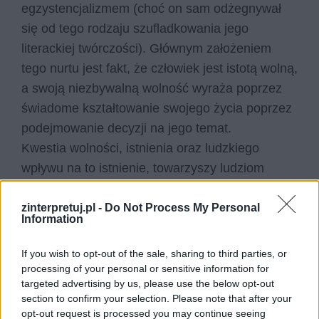
egzystencjalizmem (choć on sam odżegnywał
się od tego rodzaju szufladkowania jego
literackiej twórczości). Głównym założeniem
tego nurtu jest fakt, że człowiek jest istotą wolną,
a swoją niezbywalną wolność wyraża poprzez
świadome kształtowanie swojego życia poprzez
podejmowanie decyzji na jego temat.
Kwestia wolności, istnienia oraz ludzkiego
wpływu na to istnienie, towarzyszy ludziom
najprawdopodobniej od zarania dziejów (chociaż
nazwę egzystencjalizmu przybrała dopiero w XX
zinterpretuj.pl -
Do Not Process My Personal
Information
wieku) i zapewne towarzyszyć mu będzie aż do
końca jego dni. Zatem dzieła pokroju
Dżumy
,
If you wish to opt-out of the sale, sharing to third parties, or
zawsze będą stanowiły ważny punkt wyjściowy
processing of your personal or sensitive information for
targeted advertising by us, please use the below opt-out
do wszelkich rozważań na ten temat i właśnie to
section to confirm your selection. Please note that after your
sprawia, że powieść ta ma szansę być aktualna
opt-out request is processed you may continue seeing