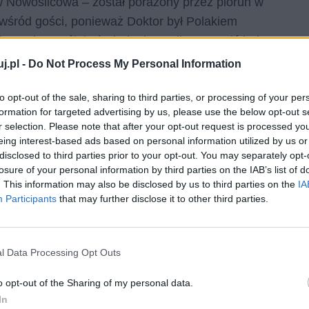
w Nowosilcowa – został porażony przez piorun w
wśród gości, ponieważ Doktor był Polakiem
traci nastrój, każe jednak na siłę wznowić bal,
j.pl -
Do Not Process My Personal Information
terpretacja
to opt-out of the sale, sharing to third parties, or processing of your per
formation for targeted advertising by us, please use the below opt-out s
r selection. Please note that after your opt-out request is processed y
im konstrukcję psychiczną i moralną wszystkich ludzi
eing interest-based ads based on personal information utilized by us or
 Sam Nowosilcow jest człowiekiem do cna przeżartym
disclosed to third parties prior to your opt-out. You may separately opt-
wiedliwość oraz chęć przypodobania się carowi. Jest w
losure of your personal information by third parties on the IAB’s list of
. This information may also be disclosed by us to third parties on the
IA
k niewinnych ludzi, byle tylko odkryć nieistniejący
Participants
that may further disclose it to other third parties.
t dla niego luksus, który utracił wyjeżdżając z
ów.Problemy prostych ludzi, domagających się
l Data Processing Opt Outs
o opt-out of the Sharing of my personal data.
In