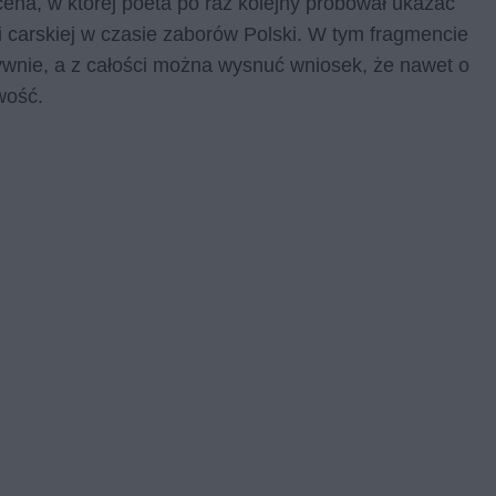
ena, w której poeta po raz kolejny próbował ukazać
ji carskiej w czasie zaborów Polski. W tym fragmencie
ywnie, a z całości można wysnuć wniosek, że nawet o
iwość.