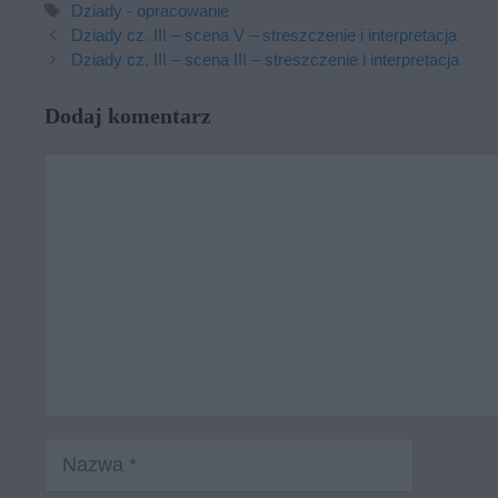
Tagi
Dziady - opracowanie
Dziady cz. III – scena V – streszczenie i interpretacja
Dziady cz. III – scena III – streszczenie i interpretacja
Dodaj komentarz
Komentarz
Nazwa