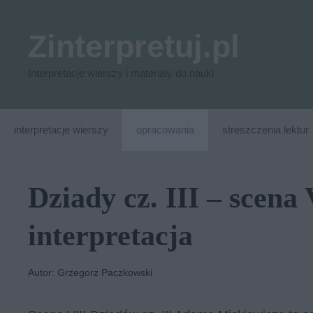
Przejdź
do
Zinterpretuj.pl
treści
Interpretacje wierszy i materiały do nauki
interpretacje wierszy
opracowania
streszczenia lektur
Dziady cz. III – scena 
interpretacja
Autor: Grzegorz Paczkowski