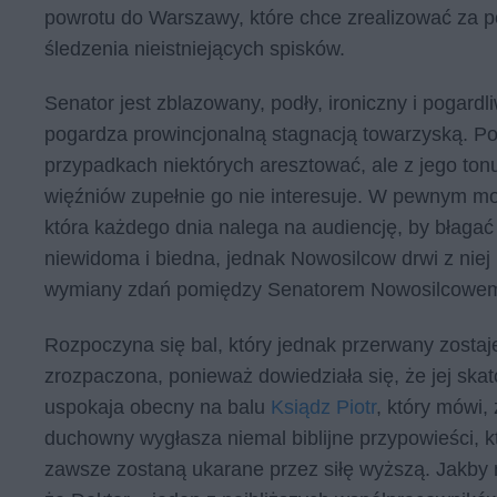
powrotu do Warszawy, które chce zrealizować za p
śledzenia nieistniejących spisków.
Senator jest zblazowany, podły, ironiczny i pogard
pogardza prowincjonalną stagnacją towarzyską. Po
przypadkach niektórych aresztować, ale z jego to
więźniów zupełnie go nie interesuje. W pewnym mo
która każdego dnia nalega na audiencję, by błagać
niewidoma i biedna, jednak Nowosilcow drwi z niej i
wymiany zdań pomiędzy Senatorem Nowosilcowem
Rozpoczyna się bal, który jednak przerwany zostaje 
zrozpaczona, ponieważ dowiedziała się, że jej skat
uspokaja obecny na balu
Ksiądz Piotr
, który mówi,
duchowny wygłasza niemal biblijne przypowieści, k
zawsze zostaną ukarane przez siłę wyższą. Jakby 