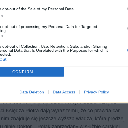
o opt-out of the Sale of my Personal Data.
In
to opt-out of processing my Personal Data for Targeted
ing.
In
o opt-out of Collection, Use, Retention, Sale, and/or Sharing
ersonal Data that Is Unrelated with the Purposes for which it
lected.
Out
deprawację zaborców. Okazywało się bowiem, że to
CONFIRM
uzasadniona bezsensowna przemoc i są w stanie
ności. Na balu u Senatora pojawia się jednak wielu
Data Deletion
Data Access
Privacy Policy
ystów. Pokazuje to dwulicowość niektórych ludzi, dla
a nie dobro ojczyzny. Istotne w tym kontekście jest
ci Księdza Piotra dają wyraz temu, że co prawda car
 nim znajduje się jeszcze wyższa władza, która prędzej
u ginie Doktor – Polak zaprzedany w służbie carskiej