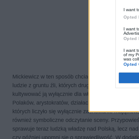
I want t
Opted 
I want 
Advertis
Opted 
I want t
of my P
was col
Opted 
Mickiewicz w ten sposób chciał pokazać moralną 
ludzie z gruntu źli, których drugą naturą jest nie
kultywować ją wyłącznie dla własnej chorej przyjem
Polaków, arystokratów, działaczy społecznych i art
których liczyło się wyłącznie zachowanie majątków, 
również symboliczne odczytanie sceny. Przypowieś
sprawuje teraz ludzką władzę nad Polską, lecz nad
czy później upomni się o sprawiedliwość. W dodatk