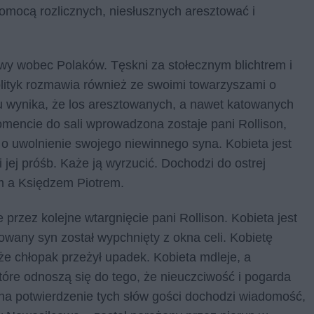
omocą rozlicznych, niesłusznych aresztować i
liwy wobec Polaków. Tęskni za stołecznym blichtrem i
lityk rozmawia również ze swoimi towarzyszami o
nu wynika, że los aresztowanych, a nawet katowanych
mencie do sali wprowadzona zostaje pani Rollison,
 o uwolnienie swojego niewinnego syna. Kobieta jest
 jej próśb. Każe ją wyrzucić. Dochodzi do ostrej
 a Księdzem Piotrem.
przez kolejne wtargnięcie pani Rollison. Kobieta jest
owany syn został wypchnięty z okna celi. Kobietę
 że chłopak przeżył upadek. Kobieta mdleje, a
tóre odnoszą się do tego, że nieuczciwość i pogarda
na potwierdzenie tych słów gości dochodzi wiadomość,