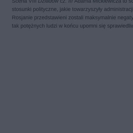
Scena VIII
Dziadów cz. III
Adama Mickiewicza to sc
stosunki polityczne, jakie towarzyszyły administrac
Rosjanie przedstawieni zostali maksymalnie negat
tak potężnych ludzi w końcu upomni się sprawiedl