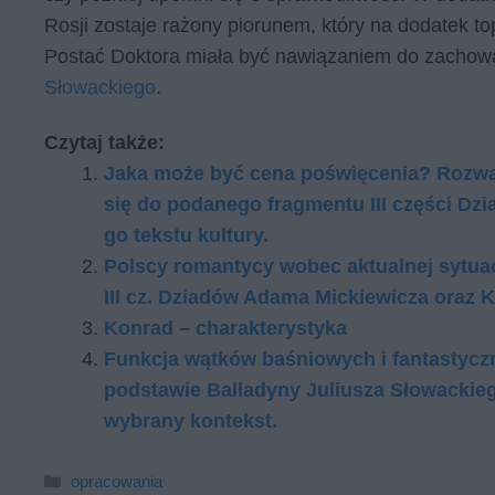
Rosji zostaje rażony piorunem, który na dodatek to
Postać Doktora miała być nawiązaniem do zachow
Słowackiego
.
Czytaj także:
Jaka może być cena po­świę­ce­nia? Roz­waż za
się do po­da­ne­go frag­men­tu III części 
go tek­stu kul­tu­ry.
Polscy romantycy wobec aktualnej sytuacj
III cz. Dziadów Adama Mickiewicza oraz 
Konrad – charakterystyka
Funkcja wątków baśniowych i fantastycz
podstawie Balladyny Juliusza Słowackie
wybrany kontekst.
Kategorie
opracowania