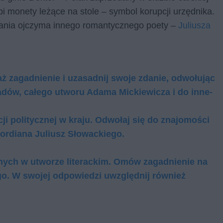
pi monety leżące na stole – symbol korupcji urzędnika.
ania ojczyma innego romantycznego poety –
Juliusza
­gad­nie­nie i uza­sad­nij swo­je zda­nie, od­wo­łu­jąc
Dziadów, całego utworu Adama Mickiewicza i do in­ne­
i politycznej w kraju. Odwołaj się do znajomości
Kordiana Juliusz Słowackiego.
nych w utworze literackim. Omów zagadnienie na
go. W swojej odpowiedzi uwzględnij również