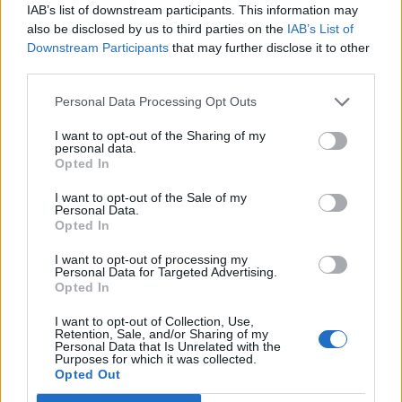
Na podstawie dwóch kazań ojca
IAB’s list of downstream participants. This information may
also be disclosed by us to third parties on the
IAB’s List of
Paneloux określ różnicę w jego
Downstream Participants
that may further disclose it to other
zachowaniu w stosunku do człowieka
third parties.
Jakich odpowiedzi na pytanie o sens
Personal Data Processing Opt Outs
życia udziela literatura? Omów
zagadnienie na podstawie znanych Ci
I want to opt-out of the Sharing of my
personal data.
fragmentów Księgi Hioba. W swojej
Opted In
odpowiedzi uwzględnij również
I want to opt-out of the Sale of my
wybrany kontekst.
Personal Data.
Opted In
Czy możliwa jest przyjaźń w
sytuacjach skrajnych? Omów
I want to opt-out of processing my
Personal Data for Targeted Advertising.
zagadnienie na podstawie Dżumy
Opted In
Alberta Camusa. W swojej odpowiedzi
I want to opt-out of Collection, Use,
Retention, Sale, and/or Sharing of my
uwzględnij również wybrany kontekst.
Personal Data that Is Unrelated with the
Purposes for which it was collected.
Opted Out
Kategorie
opracowania