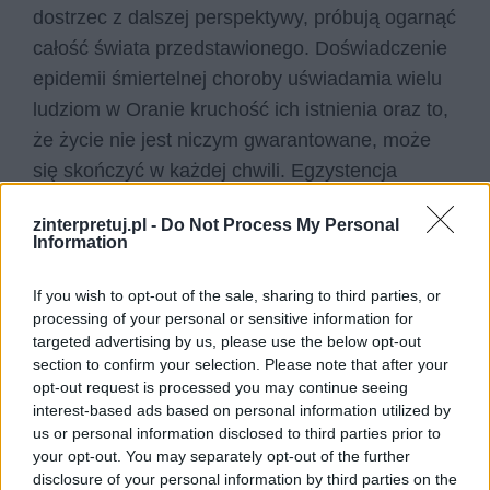
dostrzec z dalszej perspektywy, próbują ogarnąć
całość świata przedstawionego. Doświadczenie
epidemii śmiertelnej choroby uświadamia wielu
ludziom w Oranie kruchość ich istnienia oraz to,
że życie nie jest niczym gwarantowane, może
się skończyć w każdej chwili. Egzystencja
ludzka skazana jest na porażkę, natomiast mimo
zinterpretuj.pl -
Do Not Process My Personal
to należy nadać jej jakiś sens, nawet jeśli tym
Information
sensem miałoby być jak najdłuższe odwlekanie
śmierci w czasie. W tym właśnie tkwi absurd
If you wish to opt-out of the sale, sharing to third parties, or
processing of your personal or sensitive information for
istnienia: jest skazane na śmierć, ale sens
targeted advertising by us, please use the below opt-out
można nadać mu jedynie przez daremne próby
section to confirm your selection. Please note that after your
przeciwstawienia się jej za wszelką cenę.
opt-out request is processed you may continue seeing
interest-based ads based on personal information utilized by
us or personal information disclosed to third parties prior to
Czytaj także:
your opt-out. You may separately opt-out of the further
Cottard – charakterystyka
disclosure of your personal information by third parties on the