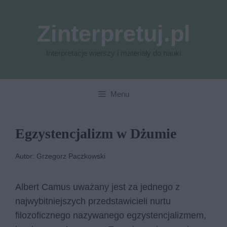
Przejdź
do
Zinterpretuj.pl
treści
Interpretacje wierszy i materiały do nauki
Menu
Egzystencjalizm w Dżumie
Autor: Grzegorz Paczkowski
Albert Camus uważany jest za jednego z
najwybitniejszych przedstawicieli nurtu
filozoficznego nazywanego egzystencjalizmem,