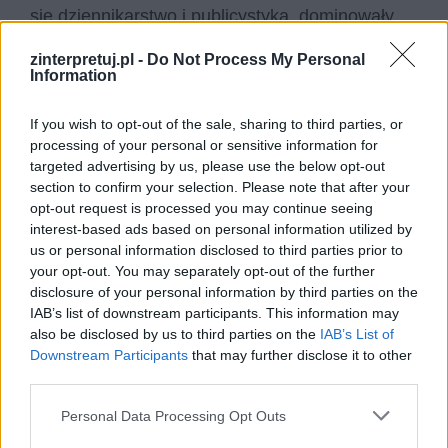
się dziennikarstwo i publicystyka, dominowały
gatunki użytkowe, rodziły się nowe czasopisma.
zinterpretuj.pl -
Do Not Process My Personal
Sztuka była bardzo mocno związana z
Information
mecenatem państwa. Pisano ody, bajki, sonety,
If you wish to opt-out of the sale, sharing to third parties, or
powiastki filozoficzne – znów stawiano na
processing of your personal or sensitive information for
dydaktyzm na skalę krajową. Bardzo ważną rolę
targeted advertising by us, please use the below opt-out
w edukacji kulturalnej pełnił teatr.
section to confirm your selection. Please note that after your
opt-out request is processed you may continue seeing
interest-based ads based on personal information utilized by
us or personal information disclosed to third parties prior to
your opt-out. You may separately opt-out of the further
disclosure of your personal information by third parties on the
IAB’s list of downstream participants. This information may
also be disclosed by us to third parties on the
IAB’s List of
Downstream Participants
that may further disclose it to other
third parties.
Personal Data Processing Opt Outs