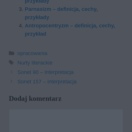
przykłady
Parnasizm – definicja, cechy,
przykłady
Antropocentryzm – definicja, cechy,
przykład
Kategorie
opracowania
Tagi
Nurty literackie
Sonet 90 – interpretacja
Sonet 157 – interpretacja
Dodaj komentarz
Komentarz