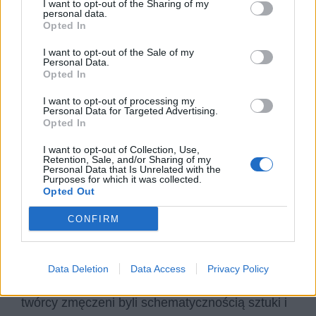
I want to opt-out of the Sharing of my
personal data.
Opted In
I want to opt-out of the Sale of my
Personal Data.
Opted In
I want to opt-out of processing my
Personal Data for Targeted Advertising.
Opted In
I want to opt-out of Collection, Use,
Retention, Sale, and/or Sharing of my
Późniejsze formy klasycyzmu
Personal Data that Is Unrelated with the
Purposes for which it was collected.
Opted Out
Symboliczny kres tendencjom klasycystycznym
CONFIRM
przyniósł spór klasyków z romantykami, który
odbył się w Polsce na początku XIX wieku, a
który był echem podobnych, nieco
Data Deletion
Data Access
Privacy Policy
wcześniejszych, wydarzeń w Europie. Młodzi
twórcy zmęczeni byli schematycznością sztuki i