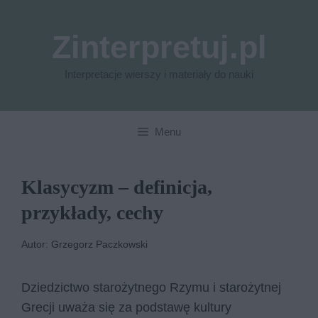
Przejdź
do
Zinterpretuj.pl
treści
Interpretacje wierszy i materiały do nauki
Menu
Klasycyzm – definicja,
przykłady, cechy
Autor: Grzegorz Paczkowski
Dziedzictwo starożytnego Rzymu i starożytnej
Grecji uważa się za podstawę kultury