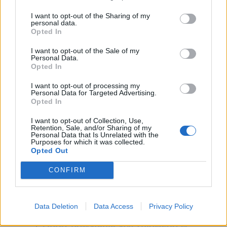
dramatyczne bywały biografie powstańców.
I want to opt-out of the Sharing of my
Ludzie ci niejednokrotnie mieli przed sobą całe
personal data.
życia, z którymi mogli zrobić wielkie rzeczy.
Opted In
Mimo to decydowali się walczyć i oddawać życie
I want to opt-out of the Sale of my
Personal Data.
w boju za wolność swoją i przyszłych pokoleń.
Opted In
Czytaj także:
I want to opt-out of processing my
Personal Data for Targeted Advertising.
Jak literatura czasów niewoli ukazuje
Opted In
bohaterów narodowych dziejów?
I want to opt-out of Collection, Use,
Porównaj portrety wodzów
Retention, Sale, and/or Sharing of my
Personal Data that Is Unrelated with the
przedstawione w podanych
Purposes for which it was collected.
Opted Out
fragmentach: Potopu Henryka
Sienkiewicza i Glorii Victis Elizy
CONFIRM
Orzeszkowej. Zwróć uwagę na sposób
ukazania postaci
Data Deletion
Data Access
Privacy Policy
Jagmin – charakterystyka
Obraz powstania styczniowego w