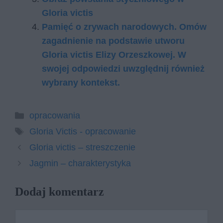
Gloria victis
Pamięć o zrywach narodowych. Omów
zagadnienie na podstawie utworu
Gloria victis Elizy Orzeszkowej. W
swojej odpowiedzi uwzględnij również
wybrany kontekst.
Kategorie
opracowania
Tagi
Gloria Victis - opracowanie
Gloria victis – streszczenie
Jagmin – charakterystyka
Dodaj komentarz
Komentarz