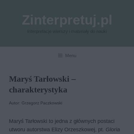
Przejdź
do
Zinterpretuj.pl
treści
Interpretacje wierszy i materiały do nauki
Menu
Maryś Tarłowski –
charakterystyka
Autor: Grzegorz Paczkowski
Maryś Tarłowski to jedna z głównych postaci
utworu autorstwa Elizy Orzeszkowej, pt.
Gloria