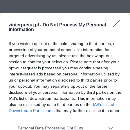
zinterpretuj.pl -
Do Not Process My Personal
Information
If you wish to opt-out of the sale, sharing to third parties, or
processing of your personal or sensitive information for
targeted advertising by us, please use the below opt-out
section to confirm your selection. Please note that after your
Zginął w boju, najpierw został ranny w ramię, a
opt-out request is processed you may continue seeing
interest-based ads based on personal information utilized by
potem zabity przez wojsko rosyjskie w namiocie
us or personal information disclosed to third parties prior to
dla rannych. W ostatnim geście przed śmiercią,
your opt-out. You may separately opt-out of the further
pamiętał o siostrze i poprosił Traugutta o
disclosure of your personal information by third parties on the
IAB’s list of downstream participants. This information may
przekazanie jej chusteczki umoczonej w jego
also be disclosed by us to third parties on the
IAB’s List of
krwi.
Downstream Participants
that may further disclose it to other
third parties.
Maryś Tarłowski to przykład tego, jak
Personal Data Processing Opt Outs