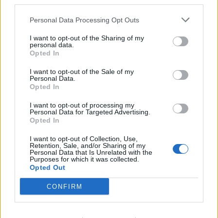
third parties.
strachu przed potęgą Karola X Gustawa,
postanowili poddać pod jego panowanie
Personal Data Processing Opt Outs
Wielkopolskę. Radziejowski już od dłuższego
I want to opt-out of the Sharing of my
personal data.
czasu działał w porozumieniu ze Szwedami,
Opted In
prawdopodobnie również licząc na nagrodę w
I want to opt-out of the Sale of my
postaci bogactw i innych majętności, kiedy ci
Personal Data.
Opted In
zdobędą całą Rzeczpospolitą. Tak się nie stało,
Radziejowski szybko stracił poważanie po
I want to opt-out of processing my
Personal Data for Targeted Advertising.
stronie szwedzkiej, a po stronie polskiej przez
Opted In
długi czas był uważany za najpoważniejszego
I want to opt-out of Collection, Use,
zdrajcę.
Retention, Sale, and/or Sharing of my
Personal Data that Is Unrelated with the
Purposes for which it was collected.
Jak więc widać, zdrada ma w
Potopie
wiele
Opted Out
oblicz i nie zawsze – choć w zdecydowanej
CONFIRM
większości przypadków – była motywowana
chęcią krzywdy Rzeczypospolitej czy też