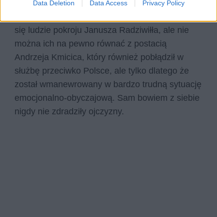
pragnieniem wzbogacenia się na nieszczęściu
Data Deletion
Data Access
Privacy Policy
narodu polskiego. Takimi pobudkami kierowali
się ludzie pokroju Janusza Radziwiłła, ale nie
można ich na pewno równać z postacią
Andrzeja Kmicica, który również pobłądził w
służbę przeciwko Polsce, ale tylko dlatego że
został wmanewrowany w bardzo trudną sytuację
emocjonalno-obyczajową. Sam bowiem z siebie
nigdy nie zdradziły ojczyzny.