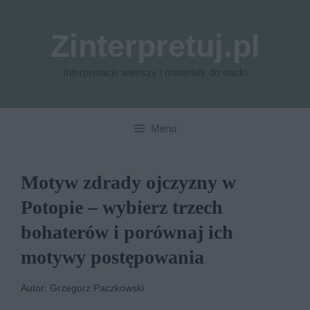
Przejdź
do
Zinterpretuj.pl
treści
Interpretacje wierszy i materiały do nauki
Menu
Motyw zdrady ojczyzny w
Potopie – wybierz trzech
bohaterów i porównaj ich
motywy postępowania
Autor: Grzegorz Paczkowski