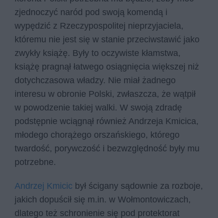
zjednoczyć naród pod swoją komendą i
wypędzić z Rzeczypospolitej nieprzyjaciela,
któremu nie jest się w stanie przeciwstawić jako
zwykły książę. Były to oczywiste kłamstwa,
książę pragnął łatwego osiągnięcia większej niż
dotychczasowa władzy. Nie miał żadnego
interesu w obronie Polski, zwłaszcza, że wątpił
w powodzenie takiej walki. W swoją zdradę
podstępnie wciągnął również Andrzeja Kmicica,
młodego chorążego orszańskiego, którego
twardość, porywczość i bezwzględność były mu
potrzebne.
Andrzej Kmicic
był ścigany sądownie za rozboje,
jakich dopuścił się m.in. w Wołmontowiczach,
dlatego też schronienie się pod protektorat