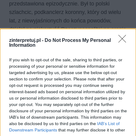
przedstawiona epizodycznie. Był to polski
szlachcic, podkanclerz koronny, który od wielu
lat, z niewyjaśnionych do końca powodów,
działał na niekorzyść Rzeczypospolitej na arenie
międzynarodowej. Powodem jego działalności
zinterpretuj.pl -
Do Not Process My Personal
Information
miała być zemsta za rzekomą zdradę, jakiej
dopuścić się miała jego żona z królem Janem
If you wish to opt-out of the sale, sharing to third parties, or
Kazimierzem. Od dłuższego więc czasu
processing of your personal or sensitive information for
Radziejowski podburzał szlachtę przeciwko
targeted advertising by us, please use the below opt-out
section to confirm your selection. Please note that after your
monarsze, a także robił wszystko, by
opt-out request is processed you may continue seeing
spowodować podupadnięcie Rzeczypospolitej
interest-based ads based on personal information utilized by
(co również mogłoby rzucić cień na nazwisko
us or personal information disclosed to third parties prior to
your opt-out. You may separately opt-out of the further
władcy). Pełnię swoich działań osiągnął właśnie
disclosure of your personal information by third parties on the
w czasie potopu szwedzkiego, kiedy to pod
IAB’s list of downstream participants. This information may
Ujściem stał się pośrednikiem pomiędzy stroną
also be disclosed by us to third parties on the
IAB’s List of
Downstream Participants
that may further disclose it to other
szwedzką a polskimi arystokratami, którzy ze