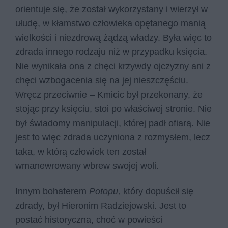
orientuje się, że został wykorzystany i wierzył w
ułudę, w kłamstwo człowieka opętanego manią
wielkości i niezdrową żądzą władzy. Była więc to
zdrada innego rodzaju niż w przypadku księcia.
Nie wynikała ona z chęci krzywdy ojczyzny ani z
chęci wzbogacenia się na jej nieszczęściu.
Wręcz przeciwnie – Kmicic był przekonany, że
stojąc przy księciu, stoi po właściwej stronie. Nie
był świadomy manipulacji, której padł ofiarą. Nie
jest to więc zdrada uczyniona z rozmysłem, lecz
taka, w którą człowiek ten został
wmanewrowany wbrew swojej woli.
Innym bohaterem
Potopu,
który dopuścił się
zdrady, był Hieronim Radziejowski. Jest to
postać historyczna, choć w powieści