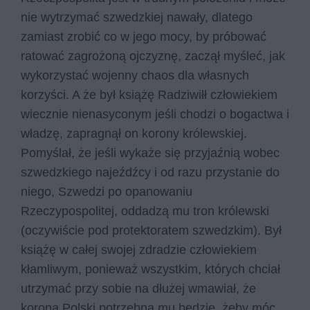
nie wytrzymać szwedzkiej nawały, dlatego
zamiast zrobić co w jego mocy, by próbować
ratować zagrożoną ojczyznę, zaczął myśleć, jak
wykorzystać wojenny chaos dla własnych
korzyści. A że był książę Radziwiłł człowiekiem
wiecznie nienasyconym jeśli chodzi o bogactwa i
władzę, zapragnął on korony królewskiej.
Pomyślał, że jeśli wykaże się przyjaźnią wobec
szwedzkiego najeźdźcy i od razu przystanie do
niego, Szwedzi po opanowaniu
Rzeczypospolitej, oddadzą mu tron królewski
(oczywiście pod protektoratem szwedzkim). Był
książę w całej swojej zdradzie człowiekiem
kłamliwym, ponieważ wszystkim, których chciał
utrzymać przy sobie na dłużej wmawiał, że
korona Polski potrzebna mu będzie, żeby móc