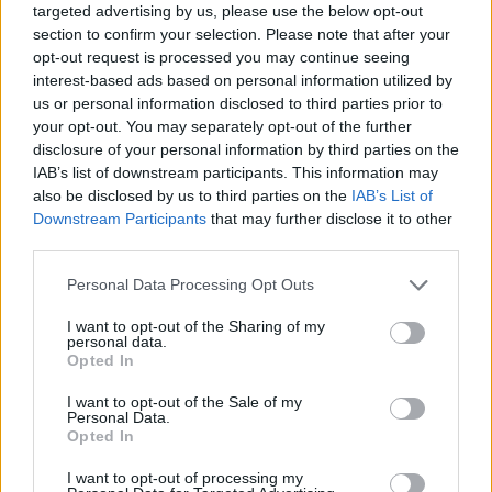
targeted advertising by us, please use the below opt-out
miał rację. Troja w akcie zemsty zostaje
section to confirm your selection. Please note that after your
zaatakowana przez ogromną flotę grecką. Z
opt-out request is processed you may continue seeing
interest-based ads based on personal information utilized by
proroctwa wieszczki Kasandry, wiemy zaś, jak
us or personal information disclosed to third parties prior to
skończy się ten szturm – państwo Priama
your opt-out. You may separately opt-out of the further
zostanie zmiecione z powierzchni ziemi. Pod
disclosure of your personal information by third parties on the
IAB’s list of downstream participants. This information may
tym względem,
Odprawa posłów greckich
,
also be disclosed by us to third parties on the
IAB’s List of
również doskonale wpasowuje się w schemat
Downstream Participants
that may further disclose it to other
tragedii antycznej. Każda nieuczciwość i każde
third parties.
zło zostanie ukarane przez nieuchronny i
Personal Data Processing Opt Outs
nieubłagany los. Obawiać się go nie musi
I want to opt-out of the Sharing of my
jedynie ten, który nie dopuszcza się
personal data.
Opted In
nieprawości.
I want to opt-out of the Sale of my
Personal Data.
Czytaj także:
Opted In
Odprawa posłów greckich jako
I want to opt-out of processing my
tragedia antyczna – podobieństwa i