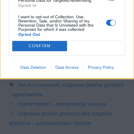
Personal Data for Targeted Advertising.
różnice
Opted In
Odprawa posłów greckich –
I want to opt-out of Collection, Use,
Retention, Sale, and/or Sharing of my
kompozycja, styl, język
Personal Data that Is Unrelated with the
Purposes for which it was collected.
Odprawa posłów greckich –
Opted Out
bohaterowie
CONFIRM
Odprawa posłów greckich – przesłanie
i interpretacja
Data Deletion
Data Access
Privacy Policy
Kategorie
opracowania
Tagi
Jan Kochanowski
,
Odprawa posłów greckich
- opracowanie
Ogród miłości – interpretacja wiersza
Odprawa posłów greckich jako tragedia
antyczna – podobieństwa i różnice