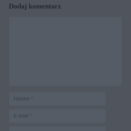
Dodaj komentarz
Komentarz
Nazwa
E-
mail
Witryna