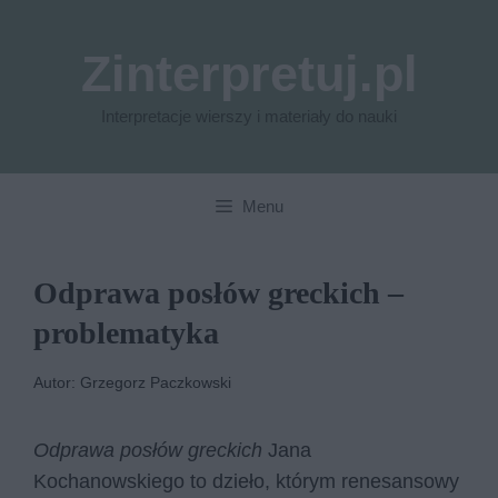
Przejdź
do
Zinterpretuj.pl
treści
Interpretacje wierszy i materiały do nauki
Menu
Odprawa posłów greckich –
problematyka
Autor: Grzegorz Paczkowski
Odprawa posłów greckich
Jana
Kochanowskiego to dzieło, którym renesansowy