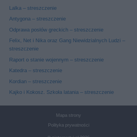
Lalka – streszczenie
Antygona – streszczenie
Odprawa posłów greckich – streszczenie
Felix, Net i Nika oraz Gang Niewidzialnych Ludzi –
streszczenie
Raport o stanie wojennym – streszczenie
Katedra – streszczenie
Kordian – streszczenie
Kajko i Kokosz. Szkoła latania – streszczenie
Mapa strony
Polityka prywatności