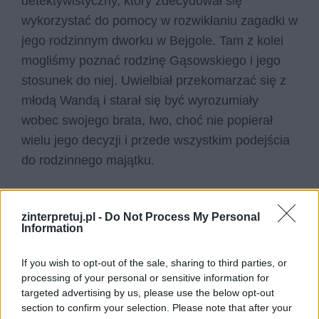
detektywistyczny, który zdecydował się
wykorzystać do pomocy w rozwikłaniu zagadki w
jego rodzinnym dworku w Bejgole. Tam z kolei
mogliśmy poznać rodzinę Gąsowskiego i jego
stosunek do niej. Uwielbiał przekomarzać się z
młodą Wandą i starał się być wyrozumiały
wobec swojego brata, Iwo, choć nie popierał
wielu jego decyzji i przede wszystkim podejścia
do rodzinnego majątku.
Profesor Paweł Gąsowski to przykład
nauczyciela, którego każdy chyba chciałby mieć.
zinterpretuj.pl -
Do Not Process My Personal
Information
Dobry, wyrozumiały, uczciwy człowiek, któremu
bardzo zależy na jak najlepszym wykształceniu
If you wish to opt-out of the sale, sharing to third parties, or
młodzieży to skarb, którego dzisiaj potrzeba
processing of your personal or sensitive information for
targeted advertising by us, please use the below opt-out
dużo bardziej niż kiedykolwiek.
section to confirm your selection. Please note that after your