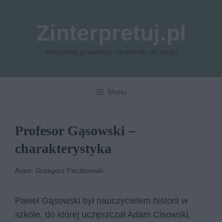
Przejdź
do
Zinterpretuj.pl
treści
Interpretacje wierszy i materiały do nauki
Menu
Profesor Gąsowski –
charakterystyka
Autor: Grzegorz Paczkowski
Paweł Gąsowski był nauczycielem historii w
szkole, do której uczęszczał Adam Cisowski,