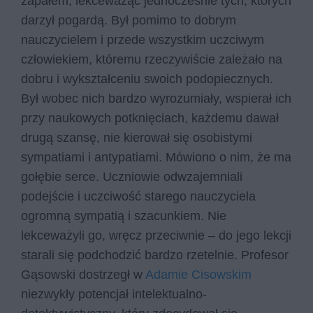
zapałem, lekceważąc jednocześnie tych, których
darzył pogardą. Był pomimo to dobrym
nauczycielem i przede wszystkim uczciwym
człowiekiem, któremu rzeczywiście zależało na
dobru i wykształceniu swoich podopiecznych.
Był wobec nich bardzo wyrozumiały, wspierał ich
przy naukowych potknięciach, każdemu dawał
drugą szansę, nie kierował się osobistymi
sympatiami i antypatiami. Mówiono o nim, że ma
gołębie serce. Uczniowie odwzajemniali
podejście i uczciwość starego nauczyciela
ogromną sympatią i szacunkiem. Nie
lekceważyli go, wręcz przeciwnie – do jego lekcji
starali się podchodzić bardzo rzetelnie. Profesor
Gąsowski dostrzegł w
Adamie Cisowskim
niezwykły potencjał intelektualno-