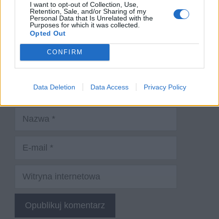
I want to opt-out of Collection, Use,
Retention, Sale, and/or Sharing of my
Personal Data that Is Unrelated with the
Purposes for which it was collected.
Opted Out
CONFIRM
Data Deletion
Data Access
Privacy Policy
Nazwa
E-
mail
Witryna
internetowa