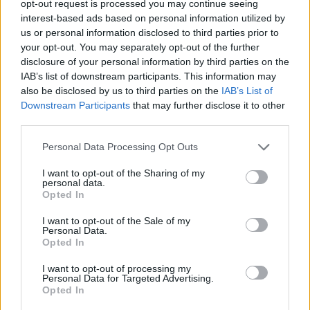
opt-out request is processed you may continue seeing
Czytaj także:
interest-based ads based on personal information utilized by
Adam Cisowski – charakterystyka
us or personal information disclosed to third parties prior to
your opt-out. You may separately opt-out of the further
Wanda Gąsowska – charakterystyka
disclosure of your personal information by third parties on the
Iwo Gąsowski – charakterystyka
IAB’s list of downstream participants. This information may
Szatan z siódmej klasy – motywy
also be disclosed by us to third parties on the
IAB’s List of
Downstream Participants
that may further disclose it to other
literackie
third parties.
Personal Data Processing Opt Outs
Kategorie
opracowania
Tagi
I want to opt-out of the Sharing of my
Szatan z siódmej klasy - opracowanie
personal data.
Opted In
Wanda Gąsowska – charakterystyka
Iwo Gąsowski – charakterystyka
I want to opt-out of the Sale of my
Personal Data.
Opted In
Dodaj komentarz
I want to opt-out of processing my
Personal Data for Targeted Advertising.
Opted In
Komentarz