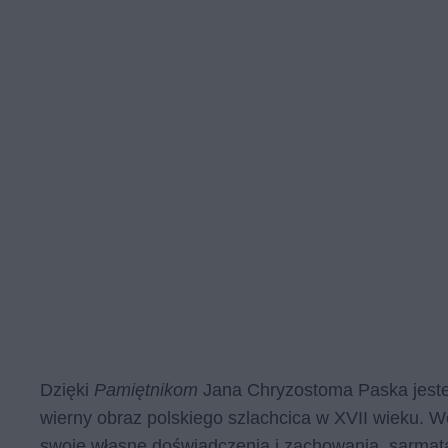
Dzięki
Pamiętnikom
Jana Chryzostoma Paska jeste
wierny obraz polskiego szlachcica w XVII wieku. W
swoje własne doświadczenia i zachowania, sarmata