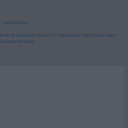
 - opracowanie
­nie­nie na pod­sta­wie zna­nych Ci frag­men­tów Pa­mięt­ni­ków Jana
 wy­bra­ny kon­tekst.