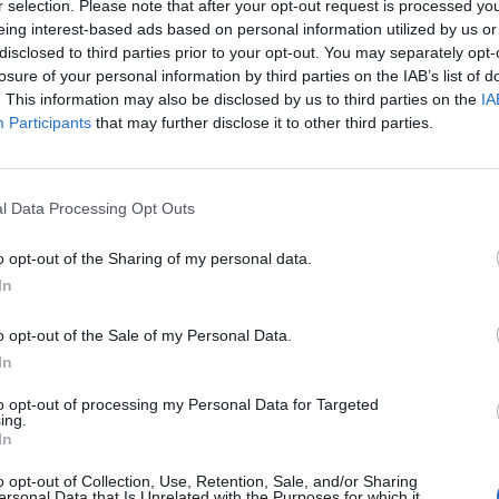
r selection. Please note that after your opt-out request is processed y
łoba, który jest człowiekiem zainteresowanym w
eing interest-based ads based on personal information utilized by us or
 się biesiadą. Nie jest on jednak pozbawiony
disclosed to third parties prior to your opt-out. You may separately opt-
ci wybrnięcia z każdej sytuacji za pomocą umysłu, nie
losure of your personal information by third parties on the IAB’s list of
. This information may also be disclosed by us to third parties on the
IA
łować można, że to nie on jest dokumentalistą i
Participants
that may further disclose it to other third parties.
l Data Processing Opt Outs
o opt-out of the Sharing of my personal data.
In
o opt-out of the Sale of my Personal Data.
In
to opt-out of processing my Personal Data for Targeted
ing.
In
o opt-out of Collection, Use, Retention, Sale, and/or Sharing
ersonal Data that Is Unrelated with the Purposes for which it