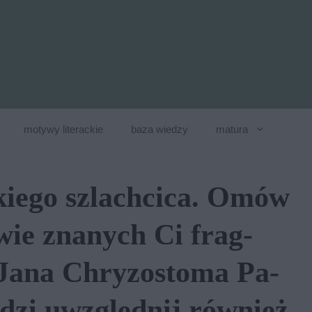
motywy literackie
baza wiedzy
matura
skie­go szlach­ci­ca. Omów
a­wie zna­nych Ci frag­
Jana Chry­zo­sto­ma Pa­
­dzi uwzględ­nij rów­nież