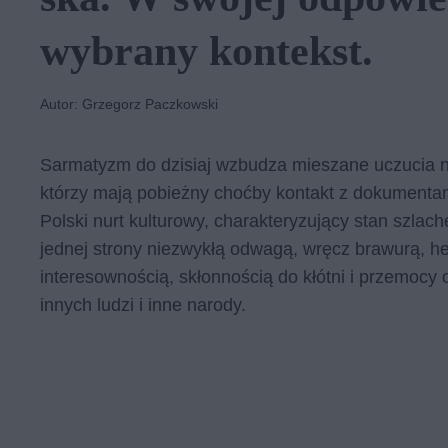
wy­bra­ny kon­tekst.
Autor: Grzegorz Paczkowski
Sarmatyzm do dzisiaj wzbudza mieszane uczucia nie
którzy mają pobieżny choćby kontakt z dokumentami 
Polski nurt kulturowy, charakteryzujący stan szlach
jednej strony niezwykłą odwagą, wręcz brawurą, he
interesownością, skłonnością do kłótni i przemocy
innych ludzi i inne narody.