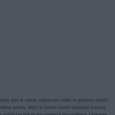
śmy dziś w stanie odtworzyć sobie w głowach dosyć
edług autora, który w swoim dziele opisywał zresztą
 polski nie był wcale postacią kryształową. Owszem,