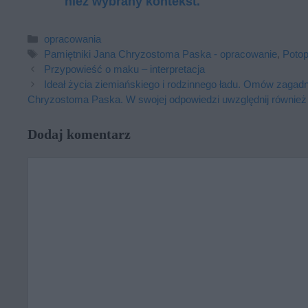
nież wy­bra­ny kon­tekst.
Kategorie
opracowania
Tagi
Pamiętniki Jana Chryzostoma Paska - opracowanie
,
Potop
Przypowieść o maku – interpretacja
Ide­ał ży­cia zie­miań­skie­go i ro­dzin­ne­go ładu. Omów za­gad
Chry­zo­sto­ma Pa­ska. W swo­jej od­po­wie­dzi uwzględ­nij rów­nież
Dodaj komentarz
Komentarz