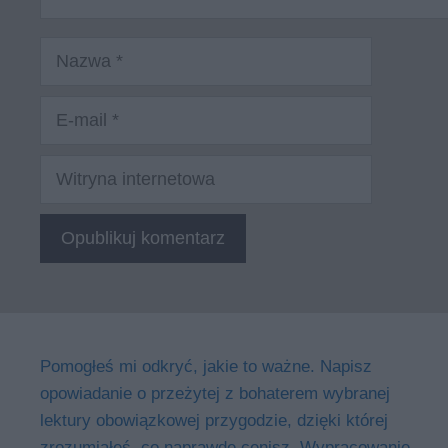
Nazwa
E-
mail
Witryna
internetowa
Pomogłeś mi odkryć, jakie to ważne. Napisz
opowiadanie o przeżytej z bohaterem wybranej
lektury obowiązkowej przygodzie, dzięki której
zrozumiałeś, co naprawdę cenisz. Wypracowanie