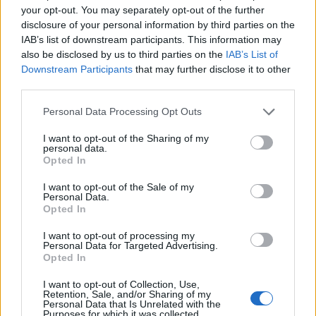
your opt-out. You may separately opt-out of the further
disclosure of your personal information by third parties on the
Kategorie
opracowania
IAB’s list of downstream participants. This information may
Tagi
also be disclosed by us to third parties on the
IAB’s List of
Sklepy cynamonowe - opracowanie
Downstream Participants
that may further disclose it to other
Na czym polega wizyjność prozy Brunona
third parties.
Schulza?
Personal Data Processing Opt Outs
W jaki sposób Bruno Schulz ukazuje realia
I want to opt-out of the Sharing of my
Drohobycza w Sklepach cynamonowych?
personal data.
Opted In
Dodaj komentarz
I want to opt-out of the Sale of my
Personal Data.
Opted In
Komentarz
I want to opt-out of processing my
Personal Data for Targeted Advertising.
Opted In
I want to opt-out of Collection, Use,
Retention, Sale, and/or Sharing of my
Personal Data that Is Unrelated with the
Purposes for which it was collected.