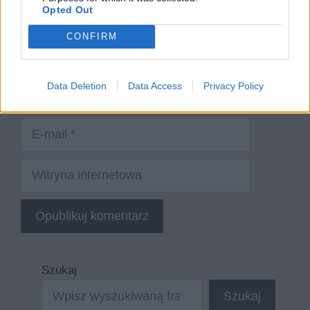
Opted Out
CONFIRM
Nazwa
Data Deletion
Data Access
Privacy Policy
E-
mail
Witryna
internetowa
Szukaj
Szukaj