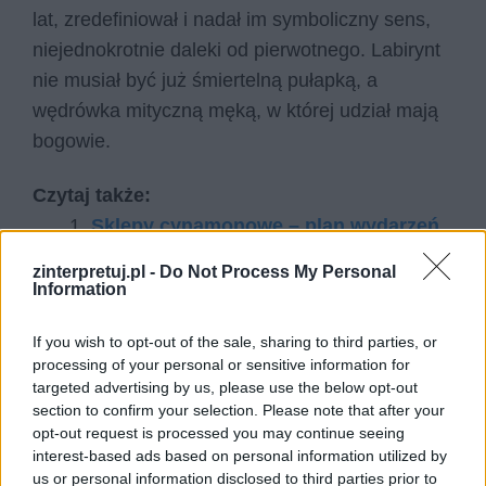
lat, zredefiniował i nadał im symboliczny sens,
niejednokrotnie daleki od pierwotnego. Labirynt
nie musiał być już śmiertelną pułapką, a
wędrówka mityczną męką, w której udział mają
bogowie.
Czytaj także:
Sklepy cynamonowe – plan wydarzeń
Mityzacja (mitologizacja)
zinterpretuj.pl -
Do Not Process My Personal
rzeczywistości w prozie Brunona
Information
Schulza
If you wish to opt-out of the sale, sharing to third parties, or
W jaki sposób Bruno Schulz ukazuje
processing of your personal or sensitive information for
realia Drohobycza w Sklepach
targeted advertising by us, please use the below opt-out
cynamonowych?
section to confirm your selection. Please note that after your
opt-out request is processed you may continue seeing
Świat przedstawiony Sklepów
interest-based ads based on personal information utilized by
cynamonowych
us or personal information disclosed to third parties prior to