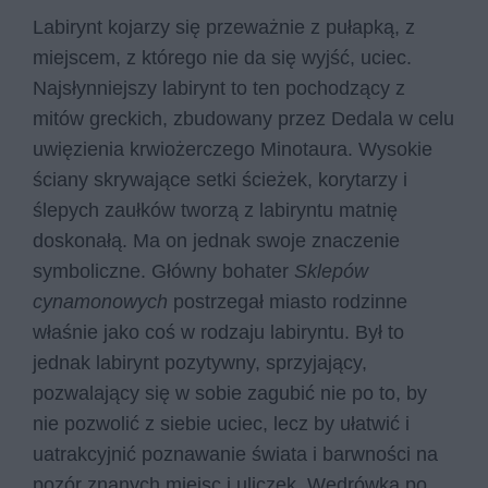
Labirynt kojarzy się przeważnie z pułapką, z
miejscem, z którego nie da się wyjść, uciec.
Najsłynniejszy labirynt to ten pochodzący z
mitów greckich, zbudowany przez Dedala w celu
uwięzienia krwiożerczego Minotaura. Wysokie
ściany skrywające setki ścieżek, korytarzy i
ślepych zaułków tworzą z labiryntu matnię
doskonałą. Ma on jednak swoje znaczenie
symboliczne. Główny bohater
Sklepów
cynamonowych
postrzegał miasto rodzinne
właśnie jako coś w rodzaju labiryntu. Był to
jednak labirynt pozytywny, sprzyjający,
pozwalający się w sobie zagubić nie po to, by
nie pozwolić z siebie uciec, lecz by ułatwić i
uatrakcyjnić poznawanie świata i barwności na
pozór znanych miejsc i uliczek. Wędrówka po