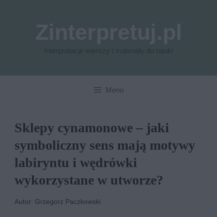
Przejdź
do
Zinterpretuj.pl
treści
Interpretacje wierszy i materiały do nauki
Menu
Sklepy cynamonowe – jaki
symboliczny sens mają motywy
labiryntu i wędrówki
wykorzystane w utworze?
Autor: Grzegorz Paczkowski