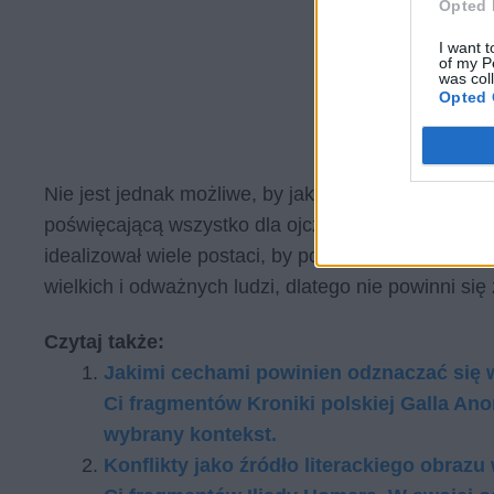
Opted 
I want t
of my P
was col
Opted 
Nie jest jednak możliwe, by jakikolwiek człowiek by
poświęcającą wszystko dla ojczyzny. Sienkiewicz pi
idealizował wiele postaci, by pocieszyć zgorzkni
wielkich i odważnych ludzi, dlatego nie powinni si
Czytaj także:
Jakimi cechami powinien odznaczać się
Ci fragmentów Kroniki polskiej Galla An
wybrany kontekst.
Kon­flik­ty jako źró­dło li­te­rac­kie­go ob­r