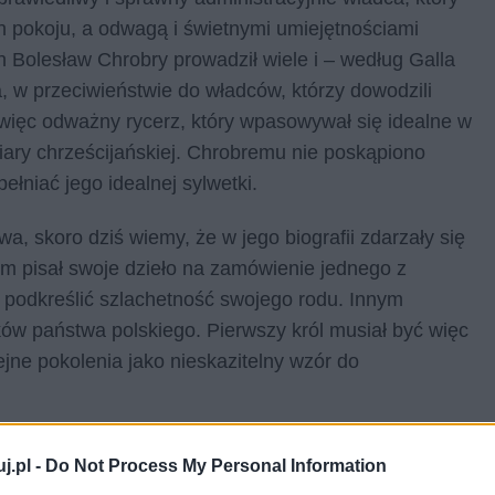
h pokoju, a odwagą i świetnymi umiejętnościami
h Bolesław Chrobry prowadził wiele i – według Galla
 w przeciwieństwie do władców, którzy dowodzili
o więc odważny rycerz, który wpasowywał się idealne w
iary chrześcijańskiej. Chrobremu nie poskąpiono
ełniać jego idealnej sylwetki.
a, skoro dziś wiemy, że w jego biografii zdarzały się
m pisał swoje dzieło na zamówienie jednego z
podkreślić szlachetność swojego rodu. Innym
ów państwa polskiego. Pierwszy król musiał być więc
jne pokolenia jako nieskazitelny wzór do
ia z tego rodzaju idealizacjami. Zdarzają się one
j.pl -
Do Not Process My Personal Information
wieści historycznych Henryka Sienkiewicza. W
Ogniem