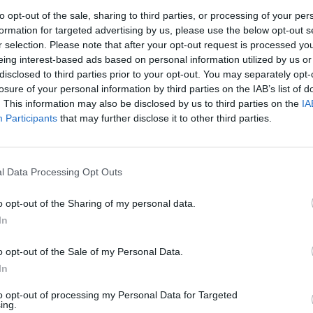
i – pisarz przedstawił między innymi postać księcia
to opt-out of the sale, sharing to third parties, or processing of your per
w obliczu zagrożenia ze strony powstania
formation for targeted advertising by us, please use the below opt-out s
r selection. Please note that after your opt-out request is processed y
ń walki w obronie Rzeczypospolitej. Poświęcił on cały
eing interest-based ads based on personal information utilized by us or
fensywy, zabarykadował się w twierdzy w Zbarażu,
disclosed to third parties prior to your opt-out. You may separately opt-
dla innych, słabszych psychicznie dowódców.
losure of your personal information by third parties on the IAB’s list of
. This information may also be disclosed by us to third parties on the
IA
Participants
that may further disclose it to other third parties.
lże zrośnięty z własną ojczyzną, a także religią,
ia na katolicyzm. W
Ogniem i mieczem
jest władcą
a jeden tylko cel – uchronić Polskę przez najazdem
l Data Processing Opt Outs
rutalnym, choć prawdą jest, że przed jego
o opt-out of the Sharing of my personal data.
In
o opt-out of the Sale of my Personal Data.
In
to opt-out of processing my Personal Data for Targeted
ing.