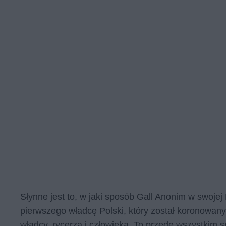
Słynne jest to, w jaki sposób Gall Anonim w swojej
pierwszego władcę Polski, który został koronowany 
władcy, rycerza i człowieka. To przede wszystkim s