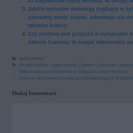
Ci frag­men­tów Ilia­dy Ho­me­ra. W swo­jej o
Jakich wyborów dokonują rządzący w sy
uzasadnij swoje zdanie, odwołując się d
tekstów kultury.
Czy możliwa jest przyjaźń w sytuacjach
Alberta Camusa. W swojej odpowiedzi uw
Kategorie
opracowania
Tagi
Kronika polska - opracowanie
,
Ogniem i mieczem - oprac
Deformacja rzeczywistości w Sklepach cynamonowych
Oniryzm w kreowaniu świata przedstawionego w Sklepa
Dodaj komentarz
Komentarz