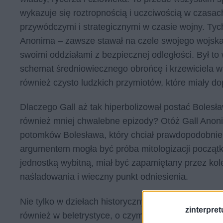
wykazuje się roztropnością i uczciwością w czasac
przywódczymi i strategicznymi w czasie wojny. Tyc
Anonima – zawsze stawał na czele swojego wojska,
swoimi oddziałami z bezpiecznej odległości. Był t
schemat średniowiecznego obrońcę i krzewiciela w
również czysto ludzkich przymiotów, które miały dop
Dlaczego Gall aż tak hiperbolizował postać Bolesław
również mniej chwalebne epizody? Otóż Gall Anoni
potomków Bolesława, który chciał prawdopodobnie 
argumentem mogła być próba mitologizacji początk
jednostką wybitną, miał być zapamiętany przez kole
naśladowania i wieczny punkt odniesienia.
Nie tylko w dziełach historycznych mamy do czynien
zinterpretu
również w beletrystyce, o czym świadczy wiele po