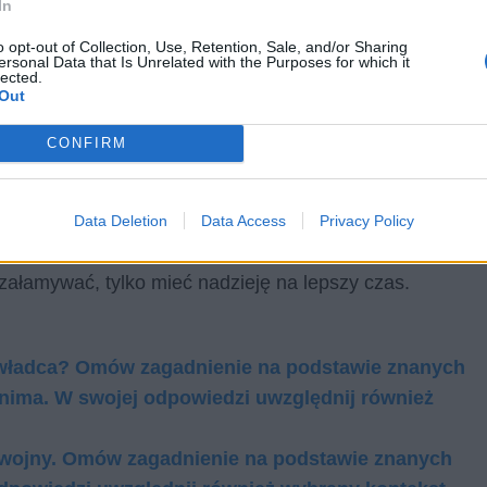
In
o opt-out of Collection, Use, Retention, Sale, and/or Sharing
ersonal Data that Is Unrelated with the Purposes for which it
lected.
Out
CONFIRM
ł postacią tak kryształową i jednoznacznie
sał swoje powieści „ku pokrzepieniu serc”, dlatego też
Data Deletion
Data Access
Privacy Policy
ałych od zaborów Polaków, mówiąc im, że są potomkami
ę załamywać, tylko mieć nadzieję na lepszy czas.
 władca? Omów zagadnienie na podstawie znanych
onima. W swojej odpowiedzi uwzględnij również
a­zu woj­ny. Omów za­gad­nie­nie na pod­sta­wie zna­nych