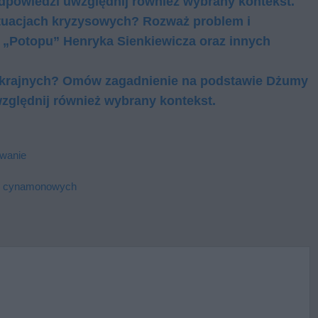
d­po­wie­dzi uwzględ­nij rów­nież wy­bra­ny kon­tekst.
tuacjach kryzysowych? Rozważ problem i
o „Potopu” Henryka Sienkiewicza oraz innych
 skrajnych? Omów zagadnienie na podstawie Dżumy
zględnij również wybrany kontekst.
owanie
ch cynamonowych