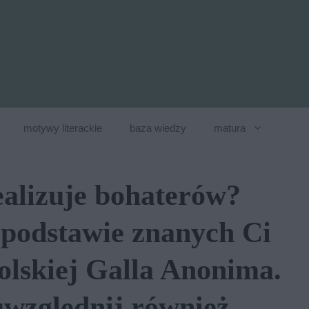
motywy literackie
baza wiedzy
matura
ealizuje bohaterów?
podstawie znanych Ci
lskiej Galla Anonima.
uwzględnij również