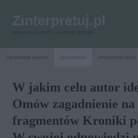
Przejdź
do
Zinterpretuj.pl
treści
Interpretacje wierszy i materiały do nauki
interpretacje wierszy
opracowania
streszczenia lektur
W jakim celu autor id
Omów zagadnienie na 
fragmentów Kroniki po
W swojej odpowiedzi 