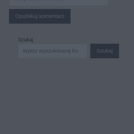
internetowa
Szukaj
Szukaj