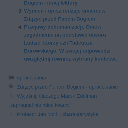
Bogiem i innej lektury
Wymień i opisz rodzaje śmierci w
Zdążyć przed Panem Bogiem
Przejawy dehumanizacji. Omów
zagadnienie na podstawie utworu
Ludzie, którzy szli Tadeusza
Borowskiego. W swojej odpowiedzi
uwzględnij również wybrany kontekst.
Kategorie
opracowania
Tagi
Zdążyć przed Panem Bogiem - opracowanie
Wyjaśnij, dlaczego Marek Edelman
„zapragnął nie mieć twarzy”
Profesor Jan Moll – charakterystyka