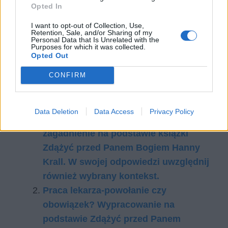
Opted In
I want to opt-out of Collection, Use,
Retention, Sale, and/or Sharing of my
Personal Data that Is Unrelated with the
Purposes for which it was collected.
Opted Out
CONFIRM
Czytaj także:
Dwie perspektywy wyścigu w walce o
Data Deletion
Data Access
Privacy Policy
życie – wojenna i powojenna. Omów
zagadnienie na podstawie książki
Zdążyć przed Panem Bogiem Hanny
Krall. W swojej odpowiedzi uwzględnij
również wybrany kontekst.
Praca lekarza-powołanie czy
obowiązek? Wypracowanie na
podstawie Zdążyć przed Panem