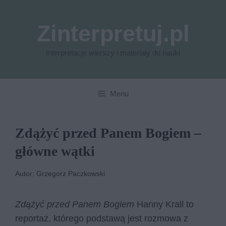
Przejdź
do
Zinterpretuj.pl
treści
Interpretacje wierszy i materiały do nauki
Menu
Zdążyć przed Panem Bogiem –
główne wątki
Autor: Grzegorz Paczkowski
Zdążyć przed Panem Bogiem
Hanny Krall to
reportaż, którego podstawą jest rozmowa z