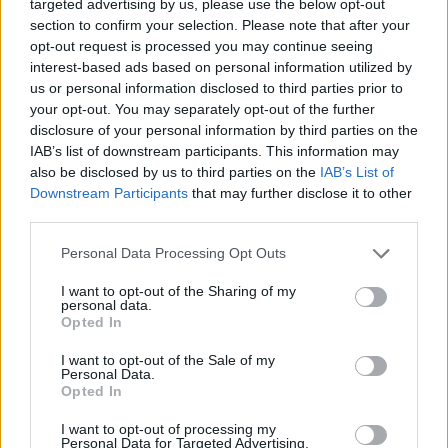
targeted advertising by us, please use the below opt-out
section to confirm your selection. Please note that after your
czynienia z przeróżnymi rodzajami ludzkiego
opt-out request is processed you may continue seeing
cierpienia oraz śmierci, zastanawia sę nad
interest-based ads based on personal information utilized by
sensem istnienia, kruchością ludzkiego życia, a
us or personal information disclosed to third parties prior to
your opt-out. You may separately opt-out of the further
także nieuchronnością przemijania.
disclosure of your personal information by third parties on the
IAB’s list of downstream participants. This information may
also be disclosed by us to third parties on the
IAB’s List of
Downstream Participants
that may further disclose it to other
third parties.
Personal Data Processing Opt Outs
I want to opt-out of the Sharing of my
personal data.
Opted In
I want to opt-out of the Sale of my
Personal Data.
Opted In
I want to opt-out of processing my
Personal Data for Targeted Advertising.