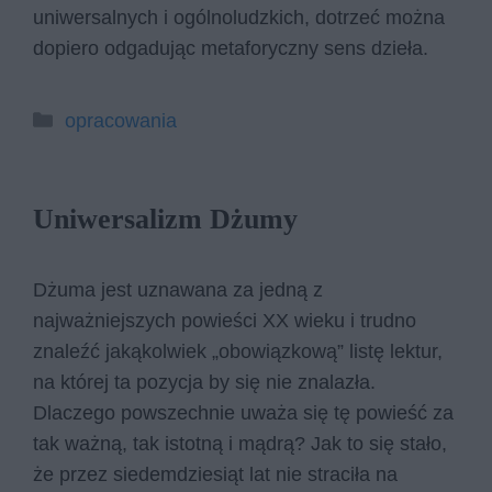
uniwersalnych i ogólnoludzkich, dotrzeć można
dopiero odgadując metaforyczny sens dzieła.
Kategorie
opracowania
Uniwersalizm Dżumy
Dżuma jest uznawana za jedną z
najważniejszych powieści XX wieku i trudno
znaleźć jakąkolwiek „obowiązkową” listę lektur,
na której ta pozycja by się nie znalazła.
Dlaczego powszechnie uważa się tę powieść za
tak ważną, tak istotną i mądrą? Jak to się stało,
że przez siedemdziesiąt lat nie straciła na