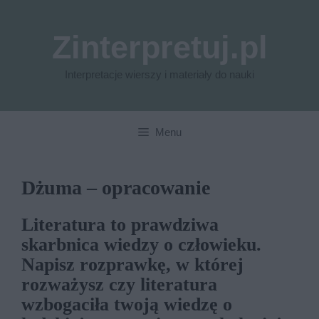
Przejdź
do
Zinterpretuj.pl
treści
Interpretacje wierszy i materiały do nauki
Menu
Dżuma – opracowanie
Literatura to prawdziwa
skarbnica wiedzy o człowieku.
Napisz rozprawkę, w której
rozważysz czy literatura
wzbogaciła twoją wiedzę o