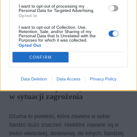
swoich bohaterów przedstawia nam wiele
I want to opt-out of processing my
Personal Data for Targeted Advertising.
poglądów na temat ludzkiego życia, jego
Opted In
wartości oraz charakteru.
I want to opt-out of Collection, Use,
Retention, Sale, and/or Sharing of my
Personal Data that Is Unrelated with the
Purposes for which it was collected.
Kategorie
opracowania
Opted Out
CONFIRM
Wyjaśnij dosłowne i merytoryczne
znaczenie tytułu powieści Dżuma.
Data Deletion
Data Access
Privacy Policy
Omów różne postawy bohaterów
w sytuacji zagrożenia
Dżuma to powieść, która zawiera w sobie
bardzo dużo znaczeń. Niektóre zawarte są w
treści właściwej, dosłownej, do innych, bardziej