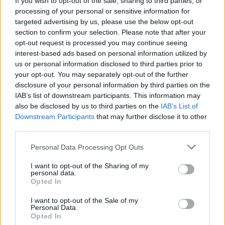
If you wish to opt-out of the sale, sharing to third parties, or
processing of your personal or sensitive information for
Kategorie
opracowania
targeted advertising by us, please use the below opt-out
section to confirm your selection. Please note that after your
opt-out request is processed you may continue seeing
interest-based ads based on personal information utilized by
W człowieku więcej rzeczy
us or personal information disclosed to third parties prior to
zasługuje na podziw niż pogardę –
your opt-out. You may separately opt-out of the further
disclosure of your personal information by third parties on the
wyjaśnij znaczenie słów z Dżumy
IAB’s list of downstream participants. This information may
also be disclosed by us to third parties on the
IAB’s List of
Downstream Participants
that may further disclose it to other
Albert Camus w swojej Dżumie świetnie
third parties.
sportretował nie tylko zachowanie społeczności
Personal Data Processing Opt Outs
postawionej przed wyzwaniem, jakim
niewątpliwie była epidemia śmiertelnej choroby,
I want to opt-out of the Sharing of my
personal data.
ale także charaktery i postawy moralne
Opted In
poszczególnych jednostek uwikłanych w ten
I want to opt-out of the Sale of my
trudny moment dziejowy. Ze względu na swoje
Personal Data.
Opted In
egzystencjalistyczne zacięcie, autor ustami