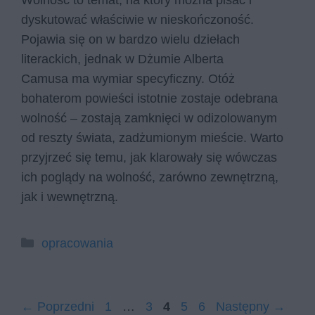
Wolność to temat, na który można pisać i
dyskutować właściwie w nieskończoność.
Pojawia się on w bardzo wielu dziełach
literackich, jednak w Dżumie Alberta
Camusa ma wymiar specyficzny. Otóż
bohaterom powieści istotnie zostaje odebrana
wolność – zostają zamknięci w odizolowanym
od reszty świata, zadżumionym mieście. Warto
przyjrzeć się temu, jak klarowały się wówczas
ich poglądy na wolność, zarówno zewnętrzną,
jak i wewnętrzną.
Kategorie
opracowania
Strona
Strona
Strona
Strona
Strona
←
Poprzedni
1
…
3
4
5
6
Następny
→