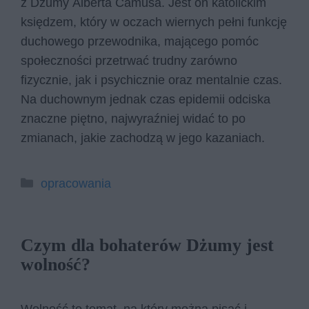
z Dżumy Alberta Camusa. Jest on katolickim
księdzem, który w oczach wiernych pełni funkcję
duchowego przewodnika, mającego pomóc
społeczności przetrwać trudny zarówno
fizycznie, jak i psychicznie oraz mentalnie czas.
Na duchownym jednak czas epidemii odciska
znaczne piętno, najwyraźniej widać to po
zmianach, jakie zachodzą w jego kazaniach.
Kategorie
opracowania
Czym dla bohaterów Dżumy jest
wolność?