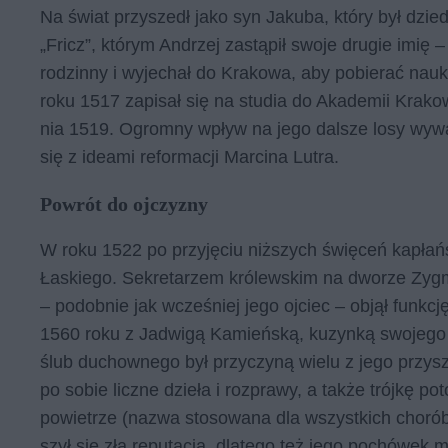
Na świat przy­szedł jako syn Ja­ku­ba, któ­ry był dzie­
„Fricz”, któ­rym An­drzej za­stą­pił swo­je dru­gie imię
ro­dzin­ny i wy­je­chał do Kra­ko­wa, aby po­bie­rać na­uki
roku 1517 za­pi­sał się na stu­dia do Aka­de­mii Kra­kow
nia 1519. Ogrom­ny wpływ na jego dal­sze losy wy­war­ły
się z ide­ami re­for­ma­cji Mar­ci­na Lu­tra.
Powrót do ojczyzny
W roku 1522 po przy­ję­ciu niż­szych świę­ceń ka­płań­s
Łaskie­go. Se­kre­ta­rzem kró­lew­skim na dwo­rze Zyg­m
– po­dob­nie jak wcze­śniej jego oj­ciec – ob­jął funk­cję
1560 roku z Ja­dwi­gą Ka­mień­ską, ku­zyn­ką swo­je­go prz
ślub du­chow­ne­go był przy­czy­ną wie­lu z jego przy­szły
po so­bie licz­ne dzie­ła i roz­pra­wy, a tak­że trój­kę p
po­wie­trze (na­zwa sto­so­wa­na dla wszyst­kich cho­ró
szył się złą re­pu­ta­cją, dla­te­go też jego po­chó­wek mia