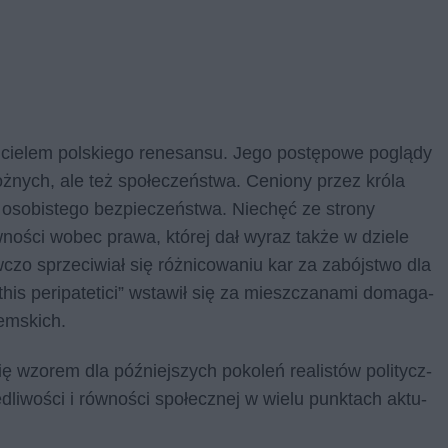
cie­lem pol­skie­go re­ne­san­su. Jego po­stę­po­we po­glą­dy
­nych, ale też spo­łe­czeń­stwa. Ce­nio­ny przez kró­la
m oso­bi­ste­go bez­pie­czeń­stwa. Nie­chęć ze stro­ny
no­ści wo­bec pra­wa, któ­rej dał wy­raz tak­że w dzie­le
­czo sprze­ci­wiał się róż­ni­co­wa­niu kar za za­bój­stwo dla
this pe­ri­pa­te­ti­ci” wsta­wił się za miesz­cza­na­mi do­ma­ga­
em­skich.
 wzo­rem dla póź­niej­szych po­ko­leń re­ali­stów po­li­tycz­
dli­wo­ści i rów­no­ści spo­łecz­nej w wie­lu punk­tach ak­tu­