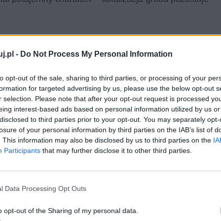
j.pl -
Do Not Process My Personal Information
to opt-out of the sale, sharing to third parties, or processing of your per
o ukształ­to­wa­ły po­glą­dy Fry­cza Mo­drzew­skie­go. Po po­
formation for targeted advertising by us, please use the below opt-out s
z­ne, któ­re zna­la­zły od­bi­cie w jego po­stu­la­tach na­tu­ry
r selection. Please note that after your opt-out request is processed y
eing interest-based ads based on personal information utilized by us or
m, czy­li „O na­pra­wie Rze­czy­po­spo­li­tej”. Słyn­na roz­
disclosed to third parties prior to your opt-out. You may separately opt-
o­żo­na na ję­zyk nie­miec­ki. Księ­ga „O ko­ście­le” zo­sta­ła
losure of your personal information by third parties on the IAB’s list of
o też całe dzie­ło zo­sta­ło umiesz­czo­ne przez nie na In­
. This information may also be disclosed by us to third parties on the
IA
Participants
that may further disclose it to other third parties.
­ski za­warł wie­le kon­tro­wer­syj­nych po­stu­la­tów, jak
za­leż­ne­go od wła­dzy pa­pie­skiej, a pod­le­ga­ją­ce­go je­dy­
l Data Processing Opt Outs
o opt-out of the Sharing of my personal data.