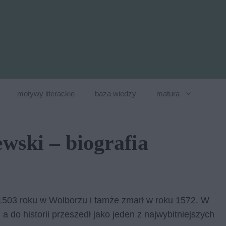
motywy literackie
baza wiedzy
matura
wski – biografia
a 1503 roku w Wol­bo­rzu i tam­że zmarł w roku 1572. W
, a do hi­sto­rii prze­szedł jako je­den z naj­wy­bit­niej­szych