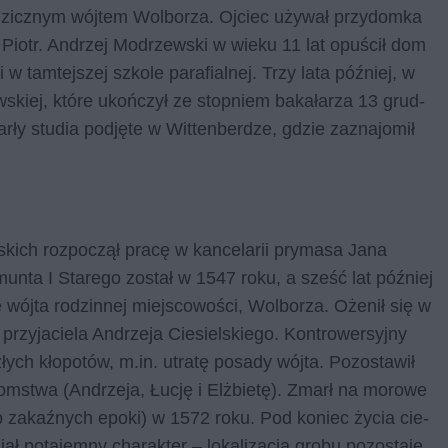
dzicz­nym wój­tem Wol­bo­rza. Oj­ciec uży­wał przy­dom­ka
 – Piotr. An­drzej Mo­drzew­ski w wie­ku 11 lat opu­ścił dom
 w tam­tej­szej szko­le pa­ra­fial­nej. Trzy lata póź­niej, w
­skiej, któ­re ukoń­czył ze stop­niem ba­ka­ła­rza 13 grud­
 stu­dia pod­ję­te w Wit­ten­ber­dze, gdzie za­zna­jo­mił
kich roz­po­czął pra­cę w kan­ce­la­rii pry­ma­sa Jana
un­ta I Sta­re­go zo­stał w 1547 roku, a sześć lat póź­niej
 wój­ta ro­dzin­nej miej­sco­wo­ści, Wol­bo­rza. Oże­nił się w
y­ja­cie­la An­drze­ja Cie­siel­skie­go. Kon­tro­wer­syj­ny
ch kło­po­tów, m.in. utra­tę po­sa­dy wój­ta. Po­zo­sta­wił
o­tom­stwa (An­drze­ja, Łucję i Elż­bie­tę). Zmarł na mo­ro­we
b za­kaź­nych epo­ki) w 1572 roku. Pod ko­niec ży­cia cie­
ł po­ta­jem­ny cha­rak­ter – lo­ka­li­za­cja gro­bu po­zo­sta­je