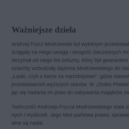
Ważniejsze dzieła
An­drzej Frycz Mo­drzew­ski był wy­bit­nym przed­sta­wi­
ścią­ga­ły na nie­go uwa­gę i wro­gość ów­cze­snych moż
otrzy­mał od nie­go list że­la­zny, któ­ry był gwa­ran­te
szlach­ty wzbu­dza­ły dą­że­nia Mo­drzew­skie­go do rów­
„Łaski, czy­li o ka­rze za mę­żo­bój­stwo”, gdzie sta­now
przed­sta­wi­cie­li wyż­szych sta­nów. W „Ora­tio Phi­la­le­
jąc się nada­nia im praw do na­by­wa­nia ma­jąt­ków zi
Twór­czość An­drze­ja Fry­cza Mo­drzew­skie­go sta­ła się
nych i my­śli­cie­li. Jego idee pań­stwa pra­wa, spra­wie­
al­ne są na­dal.