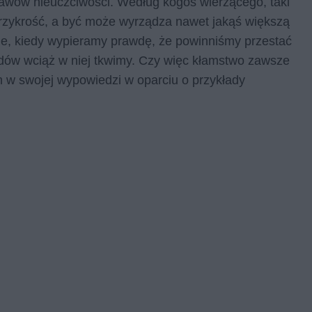
awów nieuczciwości. Według kogoś wierzącego, taki
zykrość, a być może wyrządza nawet jakąś większą
, kiedy wypieramy prawdę, że powinniśmy przestać
wodów wciąż w niej tkwimy. Czy więc kłamstwo zawsze
 w swojej wypowiedzi w oparciu o przykłady