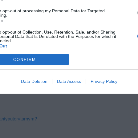
 prostu nie warto, jeśli chce się wieść życie, w którym
to opt-out of processing my Personal Data for Targeted
 nie strachem przed tym, ze któraś z naszych
ing.
In
zy nam problemów.
o opt-out of Collection, Use, Retention, Sale, and/or Sharing
ersonal Data that Is Unrelated with the Purposes for which it
lected.
Out
autorytarnym czy antyautorytarnym?
CONFIRM
ia
 ją, że Pinokio zasłużył na to, by stać się
Data Deletion
Data Access
Privacy Policy
 antyautorytarnym?