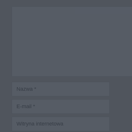
Komentarz
Nazwa
E-
mail
Witryna
internetowa