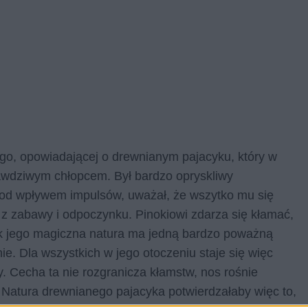
iego, opowiadającej o drewnianym pajacyku, który w
rawdziwym chłopcem. Był bardzo opryskliwy
ł pod wpływem impulsów, uważał, że wszytko mu się
e z zabawy i odpoczynku. Pinokiowi zdarza się kłamać,
ak jego magiczna natura ma jedną bardzo poważną
ie. Dla wszystkich w jego otoczeniu staje się więc
y. Cecha ta nie rozgranicza kłamstw, nos rośnie
e. Natura drewnianego pajacyka potwierdzałaby więc to,