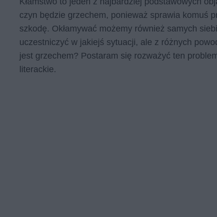
Kłamstwo to jeden z najbardziej podstawowych obj
czyn będzie grzechem, ponieważ sprawia komuś pr
szkodę. Okłamywać możemy również samych siebie
uczestniczyć w jakiejś sytuacji, ale z różnych po
jest grzechem? Postaram się rozważyć ten problem
literackie.