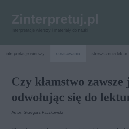
Przejdź
do
Zinterpretuj.pl
treści
Interpretacje wierszy i materiały do nauki
interpretacje wierszy
opracowania
streszczenia lektur
Czy kłamstwo zawsze 
odwołując się do lektu
Autor: Grzegorz Paczkowski