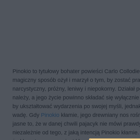
Pinokio to tytułowy bohater powieści Carlo Collod
magiczny sposób ożył i marzył o tym, by zostać p
narcystyczny, próżny, leniwy i niepokorny. Działa
należy, a jego życie powinno składać się wyłączni
by ukształtować wydarzenia po swojej myśli, jedn
wadę. Gdy
Pinokio
kłamie, jego drewniany nos rośn
jasne to, że w danej chwili pajacyk nie mówi prawd
niezależnie od tego, z jaką intencją Pinokio kłami