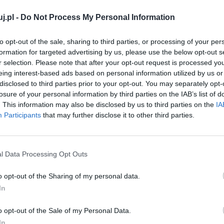
m negatywnym, który można nazwać grzechem,
tość.
j.pl -
Do Not Process My Personal Information
nieco filozoficznej, można powiedzieć, że jest ono
to opt-out of the sale, sharing to third parties, or processing of your per
formation for targeted advertising by us, please use the below opt-out s
nego stanu rzeczywistości. Kłamstwo rodzi się
r selection. Please note that after your opt-out request is processed y
j chęci oszukania kogoś, z czego oszukujący ma
eing interest-based ads based on personal information utilized by us or
y się konsekwencji przyznania się do błędu, niewiedzy
disclosed to third parties prior to your opt-out. You may separately opt-
losure of your personal information by third parties on the IAB’s list of
olutnie karygodna i nie powinna być rozpatrywana w
. This information may also be disclosed by us to third parties on the
IA
ch, którzy chcą zarobić na cudzej łatwowierności,
Participants
that may further disclose it to other third parties.
dziej godna współczucia, ponieważ ktoś może czuć się
 został wychowany. Niemniej wówczas kłamstwo
 czymś, co samemu kłamcy będzie ciążyło przez wiele
l Data Processing Opt Outs
e. Każde kłamstwo ponadto ma krótkie nogi, więc
o opt-out of the Sharing of my personal data.
In
ylko uczciwością i prawdomównością człowiek jest w
o opt-out of the Sale of my Personal Data.
 będzie się musiał ciągle zastanawiać nad tym, co komu
In