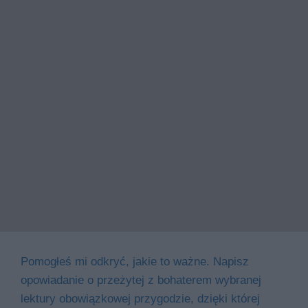
Pomogłeś mi odkryć, jakie to ważne. Napisz
opowiadanie o przeżytej z bohaterem wybranej
lektury obowiązkowej przygodzie, dzięki której