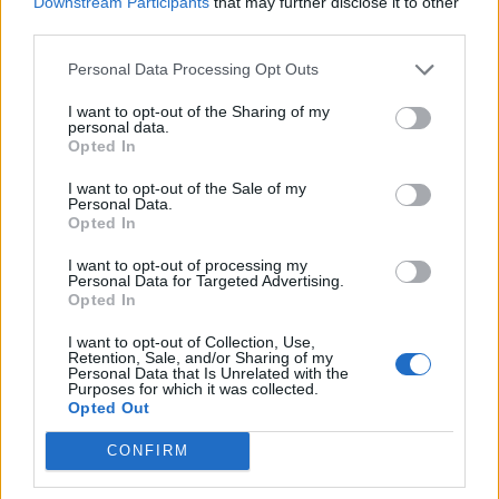
Downstream Participants
that may further disclose it to other
Pinokio – opisz miasto głupców
third parties.
Personal Data Processing Opt Outs
Dodaj komentarz
I want to opt-out of the Sharing of my
personal data.
Komentarz
Opted In
I want to opt-out of the Sale of my
Personal Data.
Opted In
I want to opt-out of processing my
Personal Data for Targeted Advertising.
Opted In
I want to opt-out of Collection, Use,
Retention, Sale, and/or Sharing of my
Personal Data that Is Unrelated with the
Purposes for which it was collected.
Opted Out
Nazwa
CONFIRM
E-