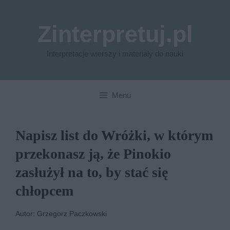
Przejdź
do
Zinterpretuj.pl
treści
Interpretacje wierszy i materiały do nauki
Menu
Napisz list do Wróżki, w którym
przekonasz ją, że Pinokio
zasłużył na to, by stać się
chłopcem
Autor: Grzegorz Paczkowski