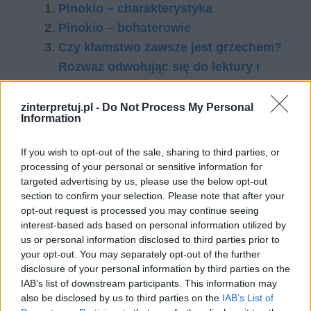
Pinokio – charakterystyka
Pinokio – bohaterowie
Czy kłamstwo zawsze jest grzechem?
Rozważ odwołując się do lektury i
osobistych przeżyć
Czy Pinokio jest książką o
zinterpretuj.pl -
Do Not Process My Personal
Information
wychowaniu autorytarnym czy
antyautorytarnym?
If you wish to opt-out of the sale, sharing to third parties, or
processing of your personal or sensitive information for
targeted advertising by us, please use the below opt-out
Kategorie
opracowania
section to confirm your selection. Please note that after your
Tagi
opt-out request is processed you may continue seeing
Pinokio - opracowanie
interest-based ads based on personal information utilized by
Za­ufa­nie jako pod­sta­wa two­rze­nia re­la­cji
us or personal information disclosed to third parties prior to
your opt-out. You may separately opt-out of the further
mię­dzy­ludz­kich. W pra­cy od­wo­łaj się do: wy­bra­
disclosure of your personal information by third parties on the
nej lek­tu­ry obo­wiąz­ko­wej, in­ne­go utwo­ru li­te­rac­
IAB’s list of downstream participants. This information may
also be disclosed by us to third parties on the
IAB’s List of
kie­go oraz wy­bra­nych kon­tek­stów