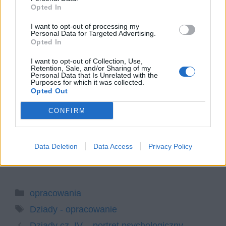
Wy­spiań­skie­go. W swo­jej od­po­wie­dzi
Opted In
uwzględ­nij rów­nież wy­bra­ny kon­tekst.
I want to opt-out of processing my
Człowiek w relacji z Bogiem. Omów
Personal Data for Targeted Advertising.
Opted In
zagadnienie na podstawie znanych Ci
fragmentów Księgi Rodzaju. W swojej
I want to opt-out of Collection, Use,
Retention, Sale, and/or Sharing of my
odpowiedzi uwzględnij również
Personal Data that Is Unrelated with the
Purposes for which it was collected.
wybrany kontekst.
Opted Out
Bohater literacki wobec samotności.
CONFIRM
Omów zagadnienie na podstawie
Dziadów części III Adama Mickiewicza.
W swojej odpowiedzi uwzględnij
Data Deletion
Data Access
Privacy Policy
również wybrany kontekst.
Kategorie
opracowania
Tagi
Dziady - opracowanie
Dziady cz. IV – portret psychologiczny