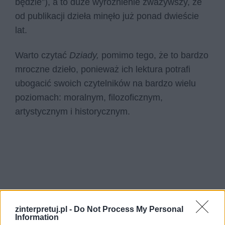
będzie”), a to duże wyróżnienie zważywszy, że
od publikacji dzieła minęło już ponad dwieście
lat.
Warto czytać
Dziady,
pomimo tego, że to bardzo
mroczne dzieło, ponieważ ich lektura potrafi
ubogacić swoich czytelników na bardzo wielu
poziomach: moralnym, filozoficznym,
artystycznym i historycznym.
zinterpretuj.pl -
Do Not Process My Personal
Information