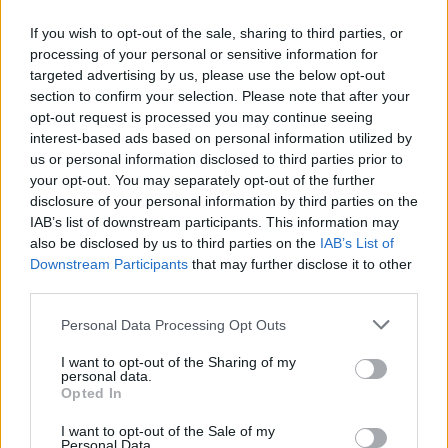
If you wish to opt-out of the sale, sharing to third parties, or
processing of your personal or sensitive information for
targeted advertising by us, please use the below opt-out
section to confirm your selection. Please note that after your
opt-out request is processed you may continue seeing
interest-based ads based on personal information utilized by
us or personal information disclosed to third parties prior to
your opt-out. You may separately opt-out of the further
disclosure of your personal information by third parties on the
IAB’s list of downstream participants. This information may
also be disclosed by us to third parties on the
IAB’s List of
Downstream Participants
that may further disclose it to other
third parties.
Czytaj także:
Ksiądz Piotr z Dziadów cz. III –
Personal Data Processing Opt Outs
charakterystyka
I want to opt-out of the Sharing of my
Funk­cja pro­roctw i prze­po­wied­ni w
personal data.
Opted In
utwo­rach li­te­rac­kich. Omów za­gad­nie­
nie na pod­sta­wie We­se­la Sta­ni­sła­wa
I want to opt-out of the Sale of my
Personal Data.