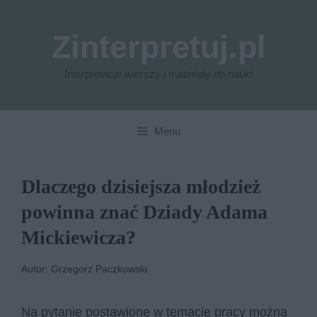
Przejdź
do
Zinterpretuj.pl
treści
Interpretacje wierszy i materiały do nauki
Menu
Dlaczego dzisiejsza młodzież
powinna znać Dziady Adama
Mickiewicza?
Autor: Grzegorz Paczkowski
Na pytanie postawione w temacie pracy można