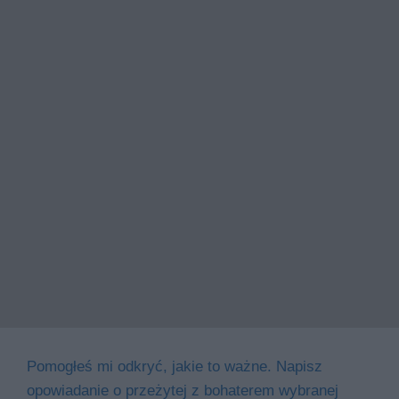
Pomogłeś mi odkryć, jakie to ważne. Napisz
opowiadanie o przeżytej z bohaterem wybranej