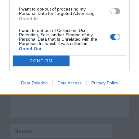
Dziady cz. II – plan wydarzeń
I want to opt-out of processing my
Personal Data for Targeted Advertising.
Pankracy – charakterystyka
Opted In
I want to opt-out of Collection, Use,
Dodaj komentarz
Retention, Sale, and/or Sharing of my
Personal Data that Is Unrelated with the
Purposes for which it was collected.
Komentarz
Opted Out
CONFIRM
Data Deletion
Data Access
Privacy Policy
Nazwa