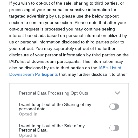
If you wish to opt-out of the sale, sharing to third parties, or
Jakie prawdy o człowieku ujawniają
processing of your personal or sensitive information for
targeted advertising by us, please use the below opt-out
jego sny albo widzenia? Omów
section to confirm your selection. Please note that after your
zagadnienie na podstawie Dziadów
opt-out request is processed you may continue seeing
części III Adama Mickiewicza. W swojej
interest-based ads based on personal information utilized by
us or personal information disclosed to third parties prior to
odpowiedzi uwzględnij również
your opt-out. You may separately opt-out of the further
wybrany kontekst.
disclosure of your personal information by third parties on the
Ja­kie de­cy­zje po­dej­mu­je czło­wiek w
IAB’s list of downstream participants. This information may
also be disclosed by us to third parties on the
IAB’s List of
prze­ło­mo­wych mo­men­tach ży­cia i
Downstream Participants
that may further disclose it to other
czym je mo­ty­wu­je? W pra­cy od­wo­łaj
third parties.
się do: wy­bra­nej lek­tu­ry obo­wiąz­ko­
Personal Data Processing Opt Outs
wej, in­ne­go utwo­ru li­te­rac­kie­go oraz
wy­bra­nych kon­tek­stów.
I want to opt-out of the Sharing of my
personal data.
Opted In
Kategorie
opracowania
I want to opt-out of the Sale of my
Personal Data.
Tagi
Dziady cz. III - opracowanie
Opted In