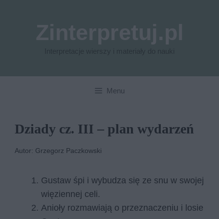
Przejdź
do
Zinterpretuj.pl
treści
Interpretacje wierszy i materiały do nauki
Menu
Dziady cz. III – plan wydarzeń
Autor: Grzegorz Paczkowski
Gustaw śpi i wybudza się ze snu w swojej
więziennej celi.
Anioły rozmawiają o przeznaczeniu i losie