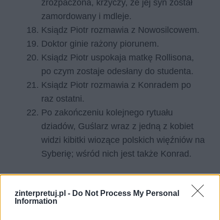
zrozpaczona, krzyczy, że jej syn został
zamordowany i mdleje.
Ksiądz Piotr rozmawia z Nowosilcowem.
Doktor ginie rażony piorunem.
Ksiądz Piotr uspokaja matkę Rollisona,
po czym zostaje odesłany do studenta.
Ksiądz Piotr rozmawia z Konradem po
raz ostatni.
Po zakończeniu kolejnego rytuału
dziadów, Guślarz wraz z jedną z kobiet
widzi kibitki wiozące polskich więźniów na
Syberię; wśród nich jest także Konrad.
Czytaj także:
Dziady cz. III – streszczenie
zinterpretuj.pl -
Do Not Process My Personal
Information
Jacek Soplica, Konrad, Kordian –
ludzie samotni