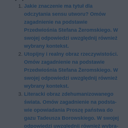
Jakie znaczenie ma tytuł dla
odczytania sensu utworu? Omów
zagadnienie na podstawie
Przedwiośnia Stefana Żeromskiego. W
swojej odpowiedzi uwzględnij również
wybrany kontekst.
Utopijny i realny obraz rzeczywistości.
Omów zagadnienie na podstawie
Przedwiośnia Stefana Żeromskiego. W
swojej odpowiedzi uwzględnij również
wybrany kontekst.
Li­te­rac­ki ob­raz zde­hu­ma­ni­zo­wa­ne­go
świa­ta. Omów za­gad­nie­nie na pod­sta­
wie opo­wia­da­nia Pro­szę pań­stwa do
gazu Ta­de­usza Bo­row­skie­go. W swo­jej
od­po­wie­dzi uwzględ­nij rów­nież wy­bra­