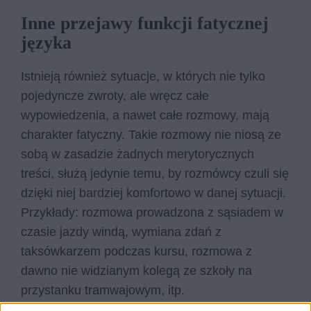
Inne przejawy funkcji fatycznej
języka
Istnieją również sytuacje, w których nie tylko
pojedyncze zwroty, ale wręcz całe
wypowiedzenia, a nawet całe rozmowy, mają
charakter fatyczny. Takie rozmowy nie niosą ze
sobą w zasadzie żadnych merytorycznych
treści, służą jedynie temu, by rozmówcy czuli się
dzięki niej bardziej komfortowo w danej sytuacji.
Przykłady: rozmowa prowadzona z sąsiadem w
czasie jazdy windą, wymiana zdań z
taksówkarzem podczas kursu, rozmowa z
dawno nie widzianym kolegą ze szkoły na
przystanku tramwajowym, itp.