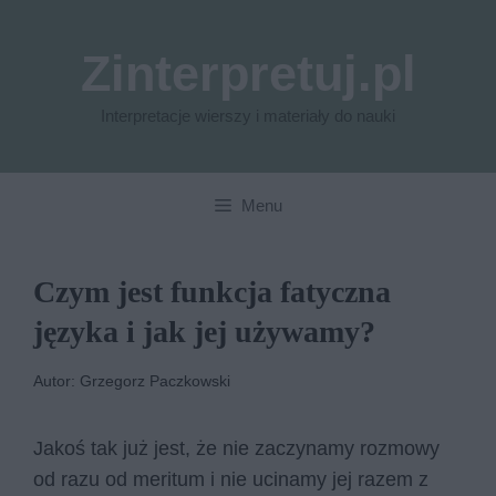
Przejdź
do
Zinterpretuj.pl
treści
Interpretacje wierszy i materiały do nauki
Menu
Czym jest funkcja fatyczna
języka i jak jej używamy?
Autor: Grzegorz Paczkowski
Jakoś tak już jest, że nie zaczynamy rozmowy
od razu od meritum i nie ucinamy jej razem z