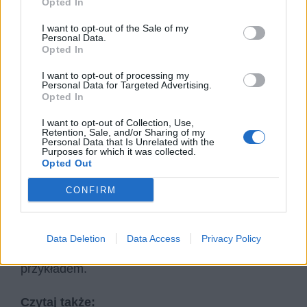
Opted In
Wszystkie te sytuacje, kiedy dochodzi do
I want to opt-out of the Sale of my
przysłowiowej „rozmowy o pogodzie”, to chwilę,
Personal Data.
Opted In
w których z różnych względów jesteśmy
zmuszeni przebywać w jednej przestrzeni z
I want to opt-out of processing my
Personal Data for Targeted Advertising.
osobami, które znamy wystarczająco dobrze, by
Opted In
je rozpoznawać, ale nie na tyle dobrze, by być w
I want to opt-out of Collection, Use,
Retention, Sale, and/or Sharing of my
stanie nawiązać konkretną rozmowę. Są to
Personal Data that Is Unrelated with the
Purposes for which it was collected.
zresztą najczęściej sytuacje krótkotrwałe, gdzie
Opted Out
rozwijanie jakiekolwiek tematu mija się z celem.
CONFIRM
Język wykształcił dla nas zwroty i umiejętność
posługiwania się nimi po to, byśmy lepiej mogli
radzić sobie w otaczającej nas rzeczywistości.
Data Deletion
Data Access
Privacy Policy
Funkcja fatyczna jest tego doskonałym
przykładem.
Czytaj także: