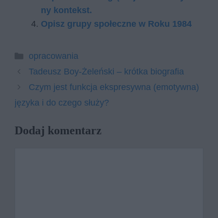
ny kon­tekst.
Opisz grupy społeczne w Roku 1984
Kategorie
opracowania
Tadeusz Boy-Żeleński – krótka biografia
Czym jest funkcja ekspresywna (emotywna)
języka i do czego służy?
Dodaj komentarz
Komentarz