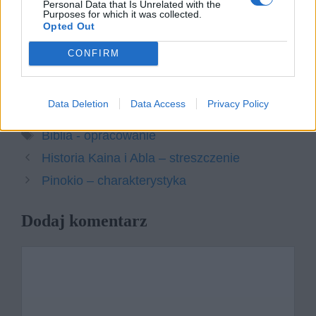
Personal Data that Is Unrelated with the
zagadnienie na podstawie znanych Ci
Purposes for which it was collected.
fragmentów Księgi Hioba. W swojej
Opted Out
odpowiedzi uwzględnij również
CONFIRM
wybrany kontekst.
Data Deletion
Data Access
Privacy Policy
Kategorie
opracowania
Tagi
Biblia - opracowanie
Historia Kaina i Abla – streszczenie
Pinokio – charakterystyka
Dodaj komentarz
Komentarz