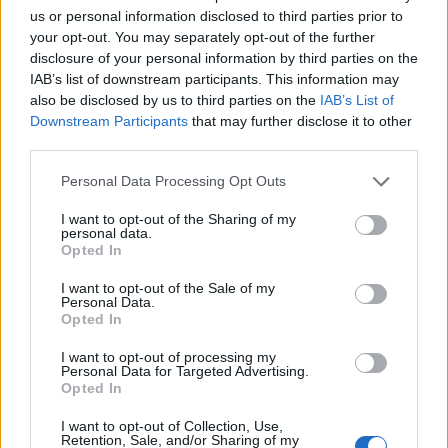
us or personal information disclosed to third parties prior to
Czytaj także:
your opt-out. You may separately opt-out of the further
disclosure of your personal information by third parties on the
Przypowieść o robotnikach w winnicy
IAB’s list of downstream participants. This information may
– streszczenie, interpretacja,
also be disclosed by us to third parties on the
IAB’s List of
problematyka
Downstream Participants
that may further disclose it to other
third parties.
Literacki wizerunek matki. Omów
zagadnienie na podstawie
Personal Data Processing Opt Outs
„Przedwiośnia” Stefana Żeromskiego.
I want to opt-out of the Sharing of my
W swojej odpowiedzi uwzględnij
personal data.
Opted In
również wybrany kontekst.
I want to opt-out of the Sale of my
Ja­kie wi­zje za­świa­tów moż­na od­na­leźć
Personal Data.
w li­te­ra­tu­rze? Omów za­gad­nie­nie na
Opted In
pod­sta­wie Mi­to­lo­gii Jana Pa­ran­dow­
I want to opt-out of processing my
Personal Data for Targeted Advertising.
skie­go. W swo­jej od­po­wie­dzi uwzględ­
Opted In
nij rów­nież wy­bra­ny kon­tekst.
I want to opt-out of Collection, Use,
Człowiek w obliczu cierpienia. Omów
Retention, Sale, and/or Sharing of my