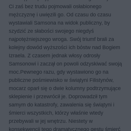
Ci zaś bez trudu pojmowali osłabionego
mężczyznę i uwięzili go. Od czasu do czasu
wystawiali Samsona na widok publiczny, by
szydzić ze słabości swojego niegdyś
najpotężniejszego wroga. Swój triumf brali za
kolejny dowód wyższości ich bóstw nad Bogiem
Izraela. Z czasem jednak włosy odrosły
Samsonowi i zaczął on powoli odzyskiwać swoją
moc.Pewnego razu, gdy wystawiono go na
publiczne pośmiewisko w świątyni Filistynów,
mocarz oparł się o dwie kolumny podtrzymujące
sklepienie i przewrócił je. Doprowadził tym
samym do katastrofy, zawalenia się świątyni i
śmierci wszystkich, którzy właśnie wtedy
przebywali w jej wnętrzu. Niestety w
konsekwencji tego dramatycznego gestu śmierć