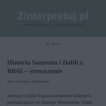
Przejdź
do
Zinterpretuj.pl
treści
Interpretacje wierszy i materiały do nauki
Menu
Historia Samsona i Dalili z
Biblii – streszczenie
Autor: Grzegorz Paczkowski
Samson i Dalila to para bohaterów biblijnych,
pochodzących ze Starego Testamentu. Dalila