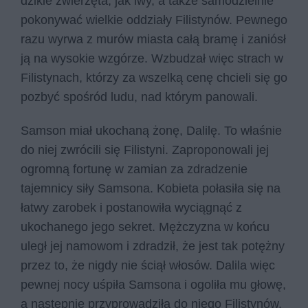
dzikie zwierzęta, jak lwy, a także samodzielnie
pokonywać wielkie oddziały Filistynów. Pewnego
razu wyrwa z murów miasta całą bramę i zaniósł
ją na wysokie wzgórze. Wzbudzał więc strach w
Filistynach, którzy za wszelką cenę chcieli się go
pozbyć spośród ludu, nad którym panowali.
Samson miał ukochaną żonę, Dalilę. To właśnie
do niej zwrócili się Filistyni. Zaproponowali jej
ogromną fortunę w zamian za zdradzenie
tajemnicy siły Samsona. Kobieta połasiła się na
łatwy zarobek i postanowiła wyciągnąć z
ukochanego jego sekret. Mężczyzna w końcu
uległ jej namowom i zdradził, że jest tak potężny
przez to, że nigdy nie ściął włosów. Dalila więc
pewnej nocy uśpiła Samsona i ogoliła mu głowę,
a następnie przyprowadziła do niego Filistynów.