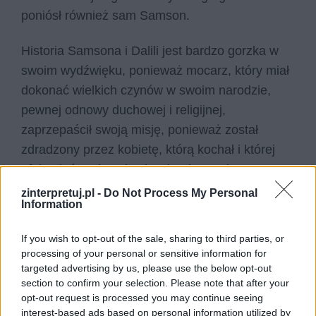
poniósł również sam Samson.
Historia Samsona i Dalili jest bardzo gorzka w
swoim wydźwięku, ponieważ mocarz, który miał
dokonać wielkich czynów w swoim narodzie,
pewnej odnowy duchowej i religijnej,
zaprzepaścił swoją misję, ponieważ został
zdradzony przez kobietę, którą kochał i której
ufał, a która okazała się wiarołomna i
nikczemna. Sprzedała godność, wolność i życie
zinterpretuj.pl -
Do Not Process My Personal
Information
swojego ukochanego za łapówkę. Samson do
dzisiaj pozostaje bohaterem tragicznym, a jego
If you wish to opt-out of the sale, sharing to third parties, or
siła stała się przysłowiowa. Jahwe zaś
processing of your personal or sensitive information for
udowodnił, że jest najważniejszym bogiem dla
targeted advertising by us, please use the below opt-out
section to confirm your selection. Please note that after your
Izraelitów i jemu należy się największy
opt-out request is processed you may continue seeing
szacunek.
interest-based ads based on personal information utilized by