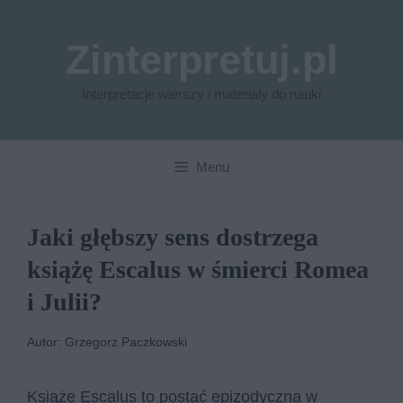
Przejdź
do
Zinterpretuj.pl
treści
Interpretacje wierszy i materiały do nauki
Menu
Jaki głębszy sens dostrzega
książę Escalus w śmierci Romea
i Julii?
Autor: Grzegorz Paczkowski
Książę Escalus to postać epizodyczna w