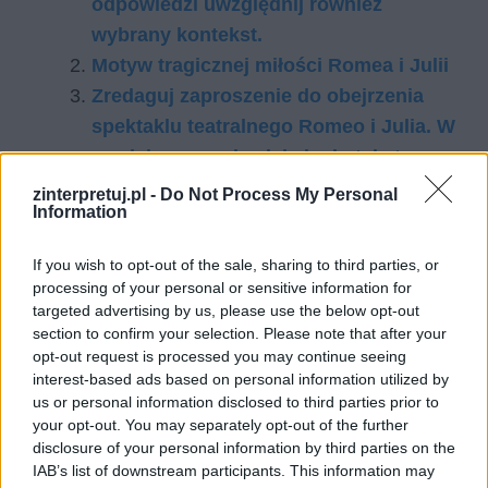
odpowiedzi uwzględnij również
wybrany kontekst.
Motyw tragicznej miłości Romea i Julii
Zredaguj zaproszenie do obejrzenia
spektaklu teatralnego Romeo i Julia. W
swojej pracy odwołaj się do tekstu
prologu
zinterpretuj.pl -
Do Not Process My Personal
Information
Romeo i Julia – opis sceny
balkonowej, plan wydarzeń,
If you wish to opt-out of the sale, sharing to third parties, or
streszczenie
processing of your personal or sensitive information for
targeted advertising by us, please use the below opt-out
section to confirm your selection. Please note that after your
Kategorie
opracowania
opt-out request is processed you may continue seeing
interest-based ads based on personal information utilized by
Tagi
Romeo i Julia - opracowanie
us or personal information disclosed to third parties prior to
Jaki jest punkt kulminacyjny w lekturze
your opt-out. You may separately opt-out of the further
disclosure of your personal information by third parties on the
Romeo i Julia?
IAB’s list of downstream participants. This information may