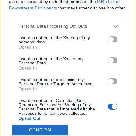
Czy Romeo przyczynił się do śmierci
also be disclosed by us to third parties on the
IAB’s List of
Downstream Participants
that may further disclose it to other
Merkucja? Czy Tybalt ponosi winę za swoją
third parties.
śmierć?
Personal Data Processing Opt Outs
Dodaj komentarz
I want to opt-out of the Sharing of my
personal data.
Opted In
Komentarz
I want to opt-out of the Sale of my
Personal Data.
Opted In
I want to opt-out of processing my
Personal Data for Targeted Advertising.
Opted In
I want to opt-out of Collection, Use,
Retention, Sale, and/or Sharing of my
Personal Data that Is Unrelated with the
Purposes for which it was collected.
Opted Out
Nazwa
CONFIRM