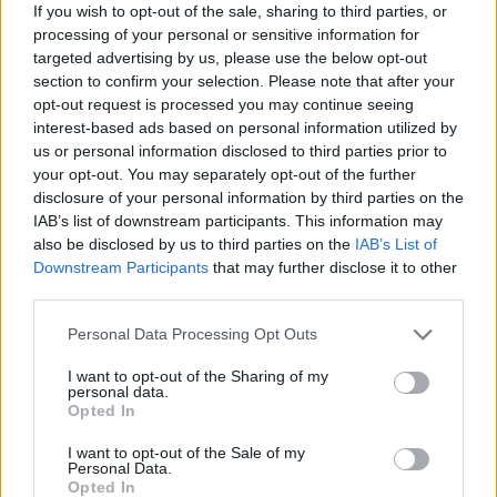
metaforycznie. Jest zagubiona, zmęczona
If you wish to opt-out of the sale, sharing to third parties, or
processing of your personal or sensitive information for
życiem pomimo młodego wieku, pozbawiona
targeted advertising by us, please use the below opt-out
perspektyw i załamana. Reprezentuje ona pod
section to confirm your selection. Please note that after your
ty względem postawę wielu ludzi swojego czasu,
opt-out request is processed you may continue seeing
interest-based ads based on personal information utilized by
którzy nie byli w stanie odnaleźć się w chaosie
us or personal information disclosed to third parties prior to
współczesności, rozmaitych idei, wielkiej polityki,
your opt-out. You may separately opt-out of the further
itd.
disclosure of your personal information by third parties on the
IAB’s list of downstream participants. This information may
also be disclosed by us to third parties on the
IAB’s List of
Joanna Podborska to postać, z którą bardzo
Downstream Participants
that may further disclose it to other
szybko nawiązuje się nić sympatii. Ma się
third parties.
wrażenie, że nie można jej nie polubić, gdyż jest
Personal Data Processing Opt Outs
dobra, sympatyczna, wrażliwa is serdeczna.
I want to opt-out of the Sharing of my
Jest piękną, młodą kobietą, która potrafi zadbać
personal data.
o własne interesy, jest więc samodzielna, a
Opted In
także samoświadoma i pewna swojej wartości.
I want to opt-out of the Sale of my
Personal Data.
Trudno jej nie współczuć, kiedy w jej pamiętniku
Opted In