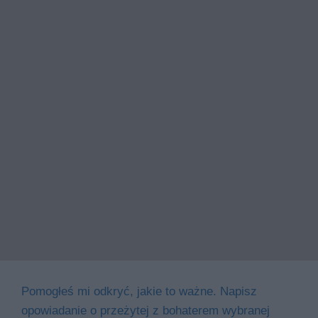
Pomogłeś mi odkryć, jakie to ważne. Napisz
opowiadanie o przeżytej z bohaterem wybranej