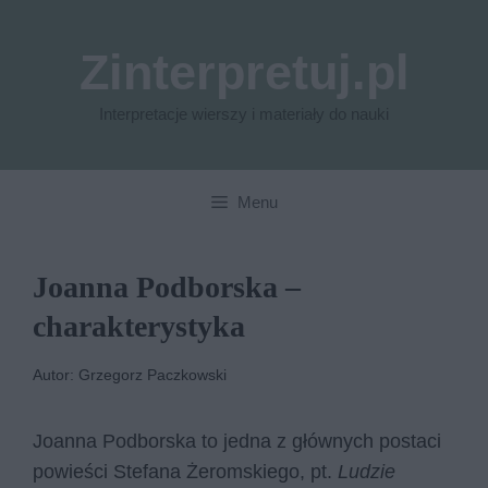
Przejdź
do
Zinterpretuj.pl
treści
Interpretacje wierszy i materiały do nauki
Menu
Joanna Podborska –
charakterystyka
Autor: Grzegorz Paczkowski
Joanna Podborska to jedna z głównych postaci
powieści Stefana Żeromskiego, pt.
Ludzie