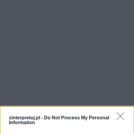
Podborska staje się więc w pewnym momencie
zinterpretuj.pl -
Do Not Process My Personal
tytułowym człowiekiem bezdomnym, zarówno w
Information
dosłownym tego słowa znaczeniu, jak i