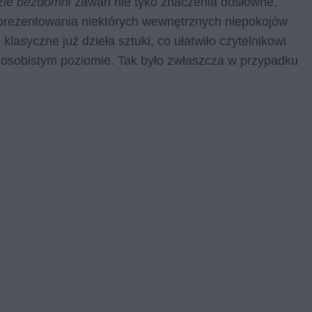
zie bezdomni
zawarł nie tyko znaczenia dosłowne.
zaprezentowania niektórych wewnętrznych niepokojów
lasyczne już dzieła sztuki, co ułatwiło czytelnikowi
 osobistym poziomie. Tak było zwłaszcza w przypadku