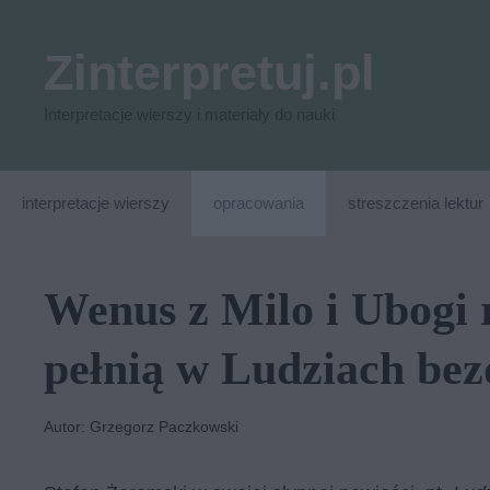
Przejdź
do
Zinterpretuj.pl
treści
Interpretacje wierszy i materiały do nauki
interpretacje wierszy
opracowania
streszczenia lektur
Wenus z Milo i Ubogi 
pełnią w Ludziach be
Autor: Grzegorz Paczkowski