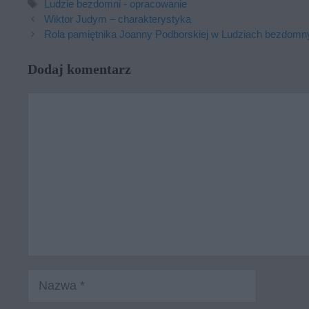
Tagi
Ludzie bezdomni - opracowanie
Wiktor Judym – charakterystyka
Rola pamiętnika Joanny Podborskiej w Ludziach bezdomn
Dodaj komentarz
Komentarz
Nazwa