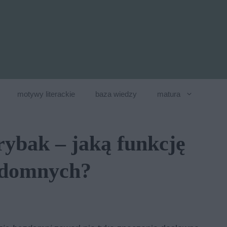
motywy literackie
baza wiedzy
matura
rybak – jaką funkcję
zdomnych?