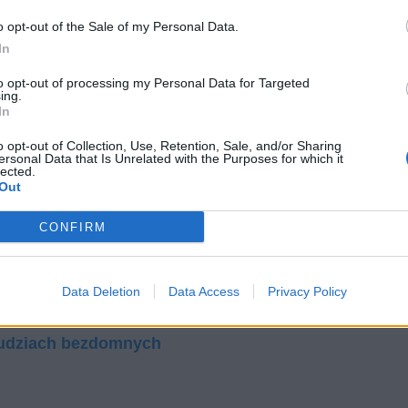
cić im swoją pracę. Dwa dzieła sztuki odzwierciedlają
o opt-out of the Sale of my Personal Data.
ominują w duszy Tomasza Judyma i które nie do końca
In
nsu będzie fakt, że w końcu młody lekarz będzie
to opt-out of processing my Personal Data for Targeted
ybierze swoją misję, pomoc najuboższym i najbardziej
ing.
In
 – mężczyzna odrzuci miłość i kobietę, która była
o opt-out of Collection, Use, Retention, Sale, and/or Sharing
ersonal Data that Is Unrelated with the Purposes for which it
lected.
Out
udyma i Cezarego Baryki
CONFIRM
li wybierać muszę” Czy sądzisz, ze powyższe
iedź uzasadnij wybranymi przykładami z literatury
od ludzi, którzy nas otaczają? Napisz rozprawkę.
Data Deletion
Data Access
Privacy Policy
wych
Ludziach bezdomnych