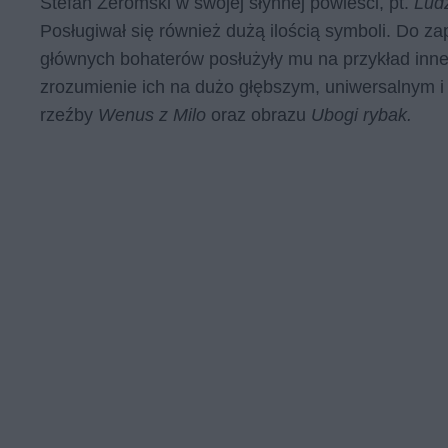
Stefan Żeromski w swojej słynnej powieści, pt.
Lud
Posługiwał się również dużą ilością symboli. Do 
głównych bohaterów posłużyły mu na przykład inne k
zrozumienie ich na dużo głębszym, uniwersalnym i
rzeźby
Wenus z Milo
oraz obrazu
Ubogi rybak.