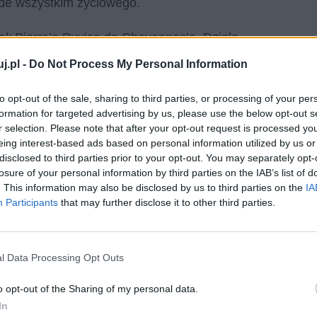
zede wszystkim życiowego.
bak
Pierre’a Puvisa de Chavannes’a. Dzieło
ycieńczonego ciężką pracą przez wiele długich lat.
j.pl -
Do Not Process My Personal Information
życiu się nie powiodło, do których nie uśmiechnął się
anie, ciężko pracując. Obraz ten przedstawia sytuację
to opt-out of the sale, sharing to third parties, or processing of your per
formation for targeted advertising by us, please use the below opt-out s
 to jednak nadal sytuacja bliska sercu Tomasza
r selection. Please note that after your opt-out request is processed y
acji skrajnego ubóstwa. Miał ojca alkoholika, jego
eing interest-based ads based on personal information utilized by us or
doptowany przez ciotkę, ale w jej domu był traktowany
disclosed to third parties prior to your opt-out. You may separately opt-
losure of your personal information by third parties on the IAB’s list of
 że obraz wzbudza w Tomaszu Judymie wielkie emocje.
. This information may also be disclosed by us to third parties on the
IA
do podejmowania ważnych decyzji życiowych.
Participants
that may further disclose it to other third parties.
gi rybak,
odzwierciedlają pewne aspekty w duszy
rzedstawicielem intelektualnej elity, posiadł wyższe
l Data Processing Opt Outs
ch społecznie zawodów. Z drugiej jednak strony nie
o opt-out of the Sharing of my personal data.
zy nadal tkwią w sytuacjach życiowych, które
In
 od tych sytuacji, wręcz przeciwnie. Kieruje ku nim