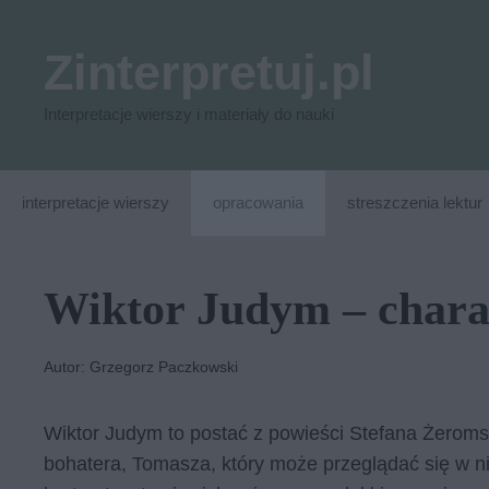
Przejdź
do
Zinterpretuj.pl
treści
Interpretacje wierszy i materiały do nauki
interpretacje wierszy
opracowania
streszczenia lektur
Wiktor Judym – chara
Autor: Grzegorz Paczkowski
Wiktor Judym to postać z powieści Stefana Żeroms
bohatera, Tomasza, który może przeglądać się w nim