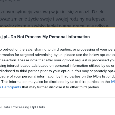
onym sytuacją życiową w jakiej się znalazł. Dzięki
wać zmienić życie swoje i swojej rodziny na lepsze.
acowity dostaje szybko lepiej płatną pracę. Nie tylko w
potem wyjazd do Ameryki, która wówczas jawiła się jako
j.pl -
Do Not Process My Personal Information
to opt-out of the sale, sharing to third parties, or processing of your per
go zaangażowanie w działalność konspiracyjną. To
formation for targeted advertising by us, please use the below opt-out s
czyzny, który jednak nie daje za wygraną i dla dobra
r selection. Please note that after your opt-out request is processed y
eing interest-based ads based on personal information utilized by us or
et wysiłek. Jego postać budzi podziw. Dobrze, że
disclosed to third parties prior to your opt-out. You may separately opt-
 zmienić swoje życie na lepsze, ponieważ wielu ludzi
losure of your personal information by third parties on the IAB’s list of
iej próby.
. This information may also be disclosed by us to third parties on the
IA
Participants
that may further disclose it to other third parties.
l Data Processing Opt Outs