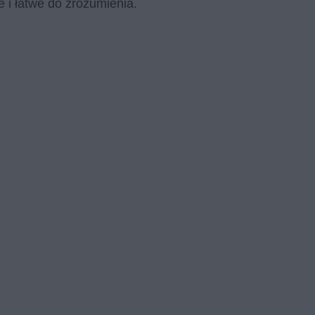
e i łatwe do zrozumienia.