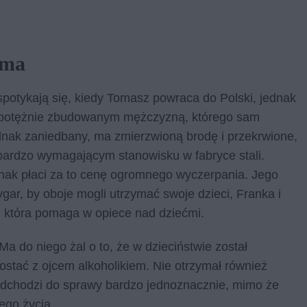
yma
spotykają się, kiedy Tomasz powraca do Polski, jednak
est potężnie zbudowanym mężczyzną, którego sam
dnak zaniedbany, ma zmierzwioną brodę i przekrwione,
 bardzo wymagającym stanowisku w fabryce stali.
dnak płaci za to cenę ogromnego wyczerpania. Jego
ygar, by oboje mogli utrzymać swoje dzieci, Franka i
a, która pomaga w opiece nad dziećmi.
Ma do niego żal o to, że w dzieciństwie został
ostać z ojcem alkoholikiem. Nie otrzymał również
Podchodzi do sprawy bardzo jednoznacznie, mimo że
ego życia.