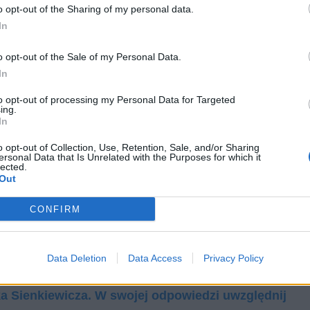
o opt-out of the Sharing of my personal data.
In
o opt-out of the Sale of my Personal Data.
In
to opt-out of processing my Personal Data for Targeted
ing.
In
dziej da się polubić i współodczuć wszystkie jego
o opt-out of Collection, Use, Retention, Sale, and/or Sharing
ersonal Data that Is Unrelated with the Purposes for which it
wa bliska jest życiu zwykłych ludzi.
lected.
Out
CONFIRM
 i Lalce
na podstawie Lalki Bolesława Prusa. W swojej
kontekst.
Data Deletion
Data Access
Privacy Policy
 z innymi – co ułatwia osiągnięcie celu? Omów
a Sienkiewicza. W swojej odpowiedzi uwzględnij