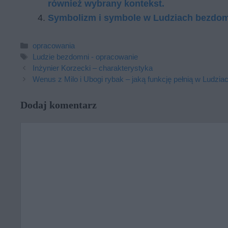
również wybrany kontekst.
Symbolizm i symbole w Ludziach bezdo
Kategorie
opracowania
Tagi
Ludzie bezdomni - opracowanie
Inżynier Korzecki – charakterystyka
Wenus z Milo i Ubogi rybak – jaką funkcję pełnią w Ludz
Dodaj komentarz
Komentarz