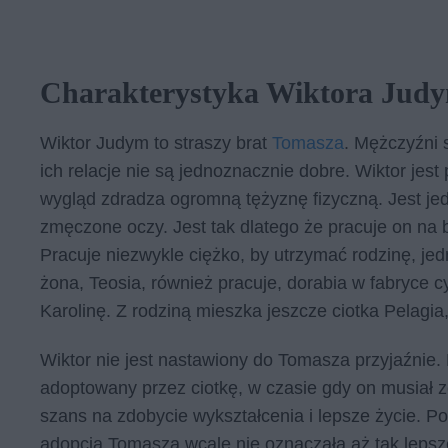
Charakterystyka Wiktora Jud
Wiktor Judym to straszy brat
Tomasza
. Mężczyźni 
ich relacje nie są jednoznacznie dobre. Wiktor j
wygląd zdradza ogromną tężyznę fizyczną. Jest je
zmęczone oczy. Jest tak dlatego że pracuje on na
Pracuje niezwykle ciężko, by utrzymać rodzinę, je
żona, Teosia, również pracuje, dorabia w fabryce c
Karolinę. Z rodziną mieszka jeszcze ciotka Pelagi
Wiktor nie jest nastawiony do Tomasza przyjaźnie. 
adoptowany przez ciotkę, w czasie gdy on musiał z
szans na zdobycie wykształcenia i lepsze życie. 
adopcja Tomasza wcale nie oznaczała aż tak lepsz