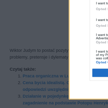
I want t
Opted 
I want t
Opted 
I want 
Advertis
Opted 
Wiktor Judym to postać pozytywna, którą jak najbar
I want t
of my P
problemy, pretensje i dylematy życiowe. Jego posta
was col
Opted 
Czytaj także:
Praca organiczna w Ludziach bezdomnych
Cena bycia idealistą. Omów zagadnienie 
odpowiedzi uwzględnij również wybrany 
Działanie w pojedynkę czy we współpracy
zagadnienie na podstawie Potopu Henryk