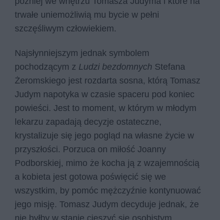
później we wnętrzu Tomasza Judyma i które na
trwałe uniemożliwią mu bycie w pełni
szczęśliwym człowiekiem.
Najsłynniejszym jednak symbolem
pochodzącym z
Ludzi bezdomnych
Stefana
Żeromskiego jest rozdarta sosna, którą Tomasz
Judym napotyka w czasie spaceru pod koniec
powieści. Jest to moment, w którym w młodym
lekarzu zapadają decyzje ostateczne,
krystalizuje się jego pogląd na własne życie w
przyszłości. Porzuca on miłość Joanny
Podborskiej, mimo że kocha ją z wzajemnością
a kobieta jest gotowa poświęcić się we
wszystkim, by pomóc mężczyźnie kontynuować
jego misję. Tomasz Judym decyduje jednak, że
nie byłby w stanie cieszyć się osobistym