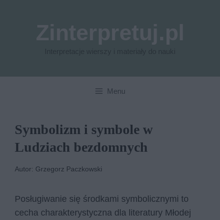
Przejdź
do
Zinterpretuj.pl
treści
Interpretacje wierszy i materiały do nauki
Menu
Symbolizm i symbole w
Ludziach bezdomnych
Autor: Grzegorz Paczkowski
Posługiwanie się środkami symbolicznymi to
cecha charakterystyczna dla literatury Młodej