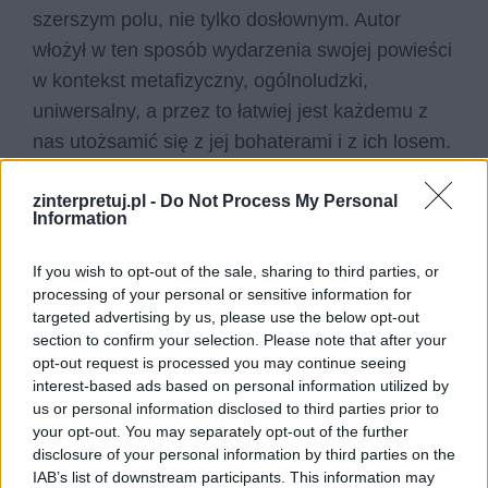
szerszym polu, nie tylko dosłownym. Autor
włożył w ten sposób wydarzenia swojej powieści
w kontekst metafizyczny, ogólnoludzki,
uniwersalny, a przez to łatwiej jest każdemu z
nas utożsamić się z jej bohaterami i z ich losem.
Dzięki temu Tomasz Judym do dzisiaj pozostaje
jedną z najbardziej popularnych i najbardziej
zinterpretuj.pl -
Do Not Process My Personal
Information
rozpoznawalnych postaci literackich
pochodzących z powieściopisarstwa
If you wish to opt-out of the sale, sharing to third parties, or
młodopolskiego.
processing of your personal or sensitive information for
targeted advertising by us, please use the below opt-out
section to confirm your selection. Please note that after your
opt-out request is processed you may continue seeing
interest-based ads based on personal information utilized by
us or personal information disclosed to third parties prior to
your opt-out. You may separately opt-out of the further
disclosure of your personal information by third parties on the
IAB’s list of downstream participants. This information may