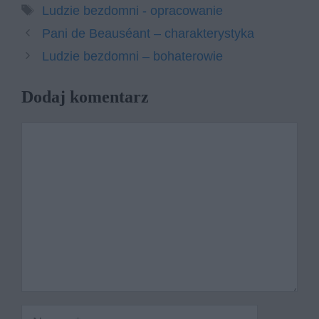
Tagi
Ludzie bezdomni - opracowanie
Pani de Beauséant – charakterystyka
Ludzie bezdomni – bohaterowie
Dodaj komentarz
Komentarz
Nazwa