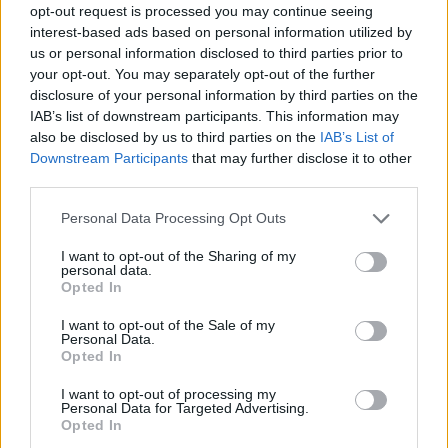
opt-out request is processed you may continue seeing
Lal­ki Bo­le­sła­wa Pru­sa. W swo­jej od­po­
interest-based ads based on personal information utilized by
wie­dzi uwzględ­nij rów­nież wy­bra­ny
us or personal information disclosed to third parties prior to
kon­tekst.
your opt-out. You may separately opt-out of the further
disclosure of your personal information by third parties on the
IAB’s list of downstream participants. This information may
Kategorie
opracowania
also be disclosed by us to third parties on the
IAB’s List of
Downstream Participants
that may further disclose it to other
Dziewczyna – interpretacja
third parties.
Jaka może być cena po­świę­ce­nia? Roz­waż
Personal Data Processing Opt Outs
za­gad­nie­nie i uza­sad­nij swo­je zda­nie, od­wo­łu­jąc
I want to opt-out of the Sharing of my
się do po­da­ne­go frag­men­tu III części Dziadów,
personal data.
Opted In
całego utworu Adama Mickiewicza i do in­ne­go
I want to opt-out of the Sale of my
tek­stu kul­tu­ry.
Personal Data.
Opted In
Dodaj komentarz
I want to opt-out of processing my
Personal Data for Targeted Advertising.
Opted In
Komentarz