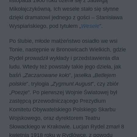
listopada 1900 roku ożenił się z Jadwigą
Mikołajczykówną. Ich wesele stało się słynne
dzięki dramatowi jednego z gości – Stanisława
Wyspiańskiego, pod tytułem „
Wesele
”.
Po ślubie, młode małżeństwo osiadło we wsi
Tonie, następnie w Bronowicach Wielkich, gdzie
Rydel prowadził wykłady i przedstawienia dla
ludu. Wtedy też powstały takie jego dzieła, jak
baśń „
Zaczarowane koło
”, jasełka „
Betlejem
polskie
”, trylogia „
Zygmunt August
”, czy zbiór
„
Poezje
”. Po pierwszej Wojnie Światowej był
zastępcą przewodniczącego Prezydium
Komitetu Obywatelskiego Polskiego Skarbu
Wojskowego, oraz dyrektorem Teatru
Słowackiego w Krakowie. Lucjan Rydel zmarł 8
kwietnia 1918 roku w Rydlówce, z powodu