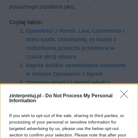
poważnego zapalenia płuc.
Czytaj także:
Opowieści z Narnii. Lew, czarownica i
stara szafa. Udowodnij, że każde z
rodzeństwa przeszło przemianę w
czasie akcji utworu
Napisz krótkie opowiadanie osadzone
w świecie Opowieści z Narnii
Strategie władzy i model władcy.
Omów zagadnienie na podstawie
zinterpretuj.pl -
Do Not Process My Personal
utworu Z legend dawnego Egiptu
Information
Bolesława Prusa. W swojej odpowiedzi
If you wish to opt-out of the sale, sharing to third parties, or
uwzględnij również wybrany kontekst
processing of your personal or sensitive information for
Mi­łość jako siła mo­ty­wu­ją­ca do dzia­ła­
targeted advertising by us, please use the below opt-out
nia. Omów za­gad­nie­nie na pod­sta­wie
section to confirm your selection. Please note that after your