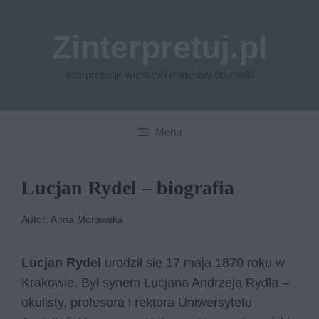
Przejdź
do
Zinterpretuj.pl
treści
Interpretacje wierszy i materiały do nauki
Menu
Lucjan Rydel – biografia
Autor: Anna Morawska
Lucjan Rydel
urodził się 17 maja 1870 roku w
Krakowie. Był synem Lucjana Andrzeja Rydla –
okulisty, profesora i rektora Uniwersytetu