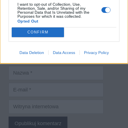
I want to opt-out of Collection, Use,
Retention, Sale, and/or Sharing of my
Personal Data that Is Unrelated with the
Purposes for which it was collected.
Opted Out
CONFIRM
Data Deletion
Data Access
Privacy Policy
Nazwa
E-
mail
Witryna
internetowa