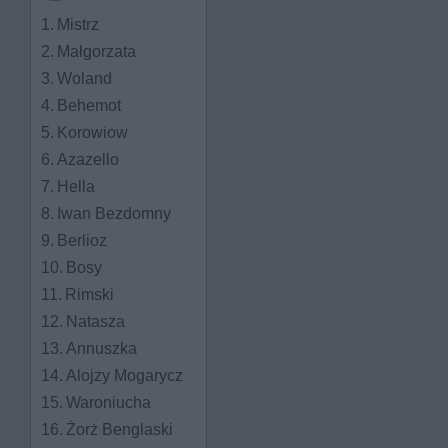
Mistrz
Małgorzata
Woland
Behemot
Korowiow
Azazello
Hella
Iwan Bezdomny
Berlioz
Bosy
Rimski
Natasza
Annuszka
Alojzy Mogarycz
Waroniucha
Żorż Benglaski