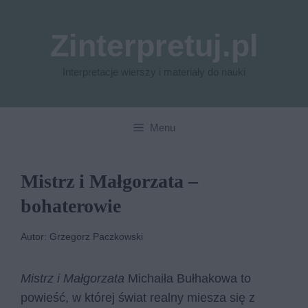
Przejdź
do
Zinterpretuj.pl
treści
Interpretacje wierszy i materiały do nauki
Menu
Mistrz i Małgorzata –
bohaterowie
Autor: Grzegorz Paczkowski
Mistrz i Małgorzata
Michaiła Bułhakowa to
powieść, w której świat realny miesza się z