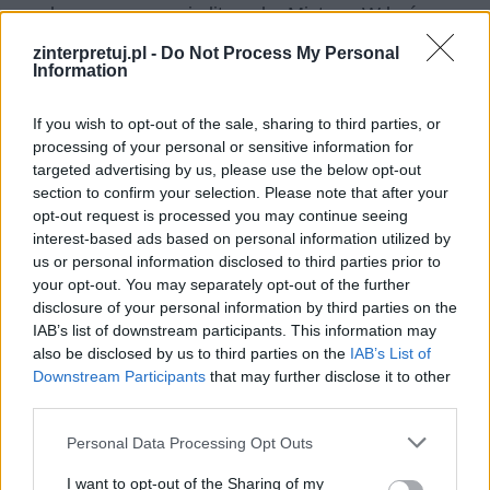
odrzuca propozycję literacką Mistrza. W końcu
ginie pod kołami moskiewskiego tramwaju.
zinterpretuj.pl -
Do Not Process My Personal
Information
Służbista gotowy zrobić wszystko, co mu się
każe.
If you wish to opt-out of the sale, sharing to third parties, or
processing of your personal or sensitive information for
Bosy
targeted advertising by us, please use the below opt-out
section to confirm your selection. Please note that after your
Pracownik spółdzielni mieszkaniowej. Człowiek
opt-out request is processed you may continue seeing
interest-based ads based on personal information utilized by
nieuczciwy, który próbuje wykorzystywać
us or personal information disclosed to third parties prior to
skrawek władzy, jaki został mu powierzony.
your opt-out. You may separately opt-out of the further
Trafia do więzienia po tym jak został wrobiony
disclosure of your personal information by third parties on the
IAB’s list of downstream participants. This information may
przez grupę szatana.
also be disclosed by us to third parties on the
IAB’s List of
Downstream Participants
that may further disclose it to other
Rimski
third parties.
Dyrektor finansowy teatru Varietes, w którym
Personal Data Processing Opt Outs
dochodzi do spektaklu Wolanda. Po tym
I want to opt-out of the Sharing of my