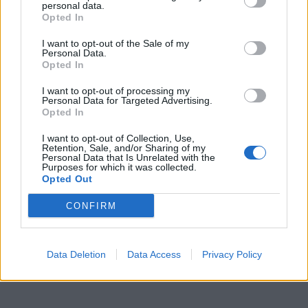
personal data.
doświadczeniu traci zmysły i stara się uciec jak
Opted In
najdalej, by nie mieć nigdy już nic wspólnego z
I want to opt-out of the Sale of my
Moskwą.
Personal Data.
Opted In
Natasza
I want to opt-out of processing my
Personal Data for Targeted Advertising.
Opted In
Dziewczyna, która służy Małgorzacie, kiedy ta
staje się wspólniczką Wolanda i przewodniczy
I want to opt-out of Collection, Use,
Retention, Sale, and/or Sharing of my
na jego balu.
Personal Data that Is Unrelated with the
Purposes for which it was collected.
Opted Out
CONFIRM
Data Deletion
Data Access
Privacy Policy