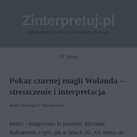
Przejdź
do
Zinterpretuj.pl
treści
Interpretacje wierszy i materiały do nauki
Menu
Pokaz czarnej magii Wolanda –
streszczenie i interpretacja
Autor: Grzegorz Paczkowski
Mistrz i Małgorzata
to powieść Michaiła
Bułhakowa o tym, jak w latach 30. XX wieku do