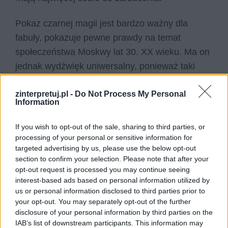
Pokaz czarnej magii jest bardzo ważny dla
fabuły, pokazuje pewne prawdy na temat
społeczeństwa Moskwy lat 30. XX wieku. Ma on
jednak wydźwięk uniwersalny, ponieważ taki
sam pokaz mógłby zostać przeprowadzony
również współcześnie. Każe nam się to
zinterpretuj.pl -
Do Not Process My Personal
Information
zastanowić, jaki byłby dzisiaj jego efekt? Czy
odrobiliśmy lekcję zadaną nam prze Bułhakowa
If you wish to opt-out of the sale, sharing to third parties, or
prawie sto lat temu? Czy potrafimy
processing of your personal or sensitive information for
targeted advertising by us, please use the below opt-out
powstrzymywać swoje niskie instynkty? Czy
section to confirm your selection. Please note that after your
pieniądzom i dobrom materialnym przyznaliśmy
opt-out request is processed you may continue seeing
odpowiednie miejsce w naszym życiu?
interest-based ads based on personal information utilized by
us or personal information disclosed to third parties prior to
Oczywiście na te pytania każdy z nas musi
your opt-out. You may separately opt-out of the further
odpowiedzieć sobie samemu. Jednak ogólne
disclosure of your personal information by third parties on the
wnioski wypadałyby raczej na niekorzyść
IAB’s list of downstream participants. This information may