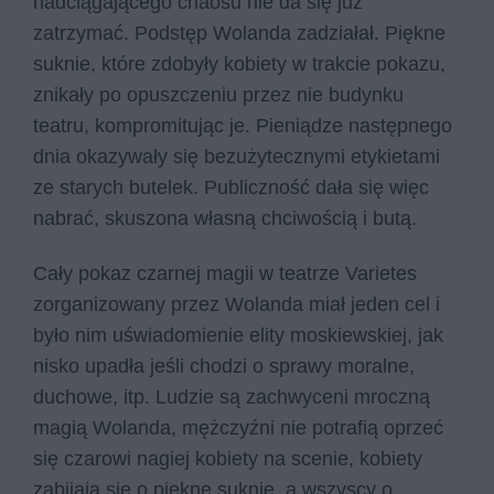
nadciągającego chaosu nie da się już
zatrzymać. Podstęp Wolanda zadziałał. Piękne
suknie, które zdobyły kobiety w trakcie pokazu,
znikały po opuszczeniu przez nie budynku
teatru, kompromitując je. Pieniądze następnego
dnia okazywały się bezużytecznymi etykietami
ze starych butelek. Publiczność dała się więc
nabrać, skuszona własną chciwością i butą.
Cały pokaz czarnej magii w teatrze Varietes
zorganizowany przez Wolanda miał jeden cel i
było nim uświadomienie elity moskiewskiej, jak
nisko upadła jeśli chodzi o sprawy moralne,
duchowe, itp. Ludzie są zachwyceni mroczną
magią Wolanda, mężczyźni nie potrafią oprzeć
się czarowi nagiej kobiety na scenie, kobiety
zabijają się o piękne suknie, a wszyscy o