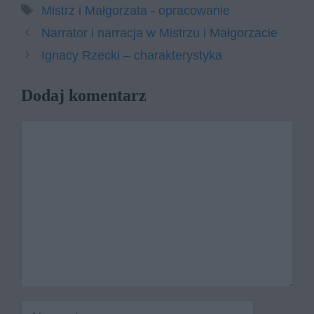
Tagi
Mistrz i Małgorzata - opracowanie
Narrator i narracja w Mistrzu i Małgorzacie
Ignacy Rzecki – charakterystyka
Dodaj komentarz
Komentarz
Nazwa