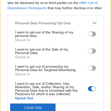
also be disclosed by us to third parties on the
IAB’s List of
społeczeństwa, ponieważ człowiek niestety nie
Downstream Participants
that may further disclose it to other
zmienia się i nie próbuje zapanować nad swoimi
third parties.
namiętnościami, które kierują nim w dużej
Personal Data Processing Opt Outs
mierze, determinują jego działania niezależnie
od czasów, w których żyje.
I want to opt-out of the Sharing of my
personal data.
Opted In
I want to opt-out of the Sale of my
Personal Data.
Opted In
I want to opt-out of processing my
Personal Data for Targeted Advertising.
Opted In
I want to opt-out of Collection, Use,
Retention, Sale, and/or Sharing of my
Personal Data that Is Unrelated with the
Purposes for which it was collected.
Opted Out
CONFIRM